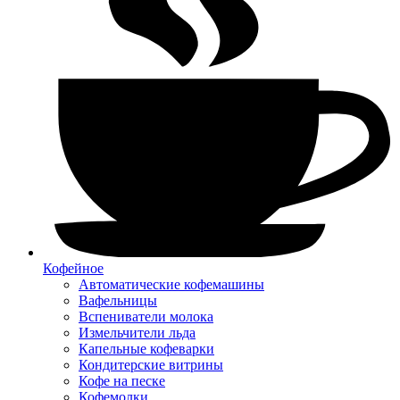
Кофейное
Автоматические кофемашины
Вафельницы
Вспениватели молока
Измельчители льда
Капельные кофеварки
Кондитерские витрины
Кофе на песке
Кофемолки