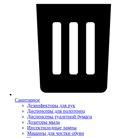
Санитарное
Дезинфекторы для рук
Диспенсеры для полотенец
Диспенсеры туалетной бумаги
Дозаторы мыла
Инсектицидные лампы
Машины для чистки обуви