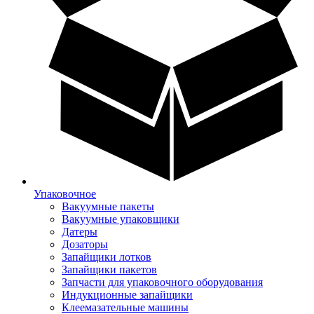
Упаковочное
Вакуумные пакеты
Вакуумные упаковщики
Датеры
Дозаторы
Запайщики лотков
Запайщики пакетов
Запчасти для упаковочного оборудования
Индукционные запайщики
Клеемазательные машины