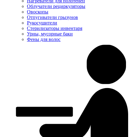
Нагреватели для полотенец
Облучатели рециркуляторы
Овоскопы
Отпугиватели грызунов
Рукосушители
Стерилизаторы инвентаря
Урны, мусорные баки
Фены для волос