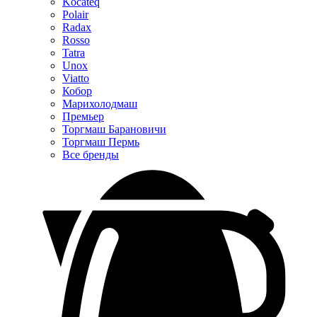
Kocateq
Polair
Radax
Rosso
Tatra
Unox
Viatto
Кобор
Марихолодмаш
Премьер
Торгмаш Барановичи
Торгмаш Пермь
Все бренды