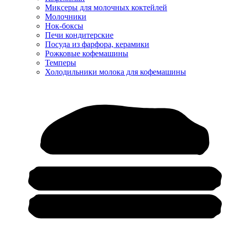
Миксеры для молочных коктейлей
Молочники
Нок-боксы
Печи кондитерские
Посуда из фарфора, керамики
Рожковые кофемашины
Темперы
Холодильники молока для кофемашины