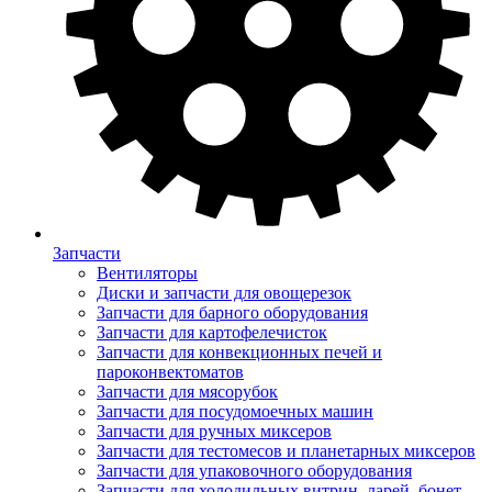
Запчасти
Вентиляторы
Диски и запчасти для овощерезок
Запчасти для барного оборудования
Запчасти для картофелечисток
Запчасти для конвекционных печей и
пароконвектоматов
Запчасти для мясорубок
Запчасти для посудомоечных машин
Запчасти для ручных миксеров
Запчасти для тестомесов и планетарных миксеров
Запчасти для упаковочного оборудования
Запчасти для холодильных витрин, ларей, бонет