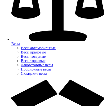
Весы
Весы автомобильные
Весы крановые
Весы товарные
Весы торговые
Лабораторные весы
Порционные весы
Складские весы