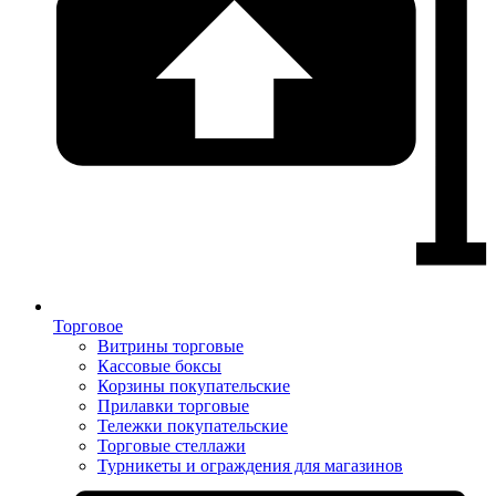
Торговое
Витрины торговые
Кассовые боксы
Корзины покупательские
Прилавки торговые
Тележки покупательские
Торговые стеллажи
Турникеты и ограждения для магазинов