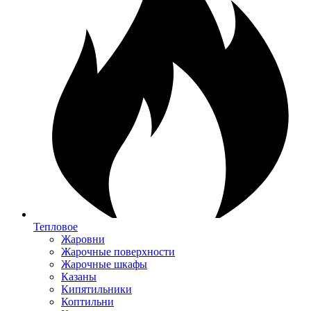
Тепловое
Жаровни
Жарочные поверхности
Жарочные шкафы
Казаны
Кипятильники
Коптильни