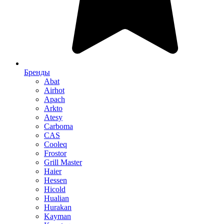
Бренды
Abat
Airhot
Apach
Arkto
Atesy
Carboma
CAS
Cooleq
Frostor
Grill Master
Haier
Hessen
Hicold
Hualian
Hurakan
Kayman