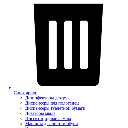
Санитарное
Дезинфекторы для рук
Диспенсеры для полотенец
Диспенсеры туалетной бумаги
Дозаторы мыла
Инсектицидные лампы
Машины для чистки обуви