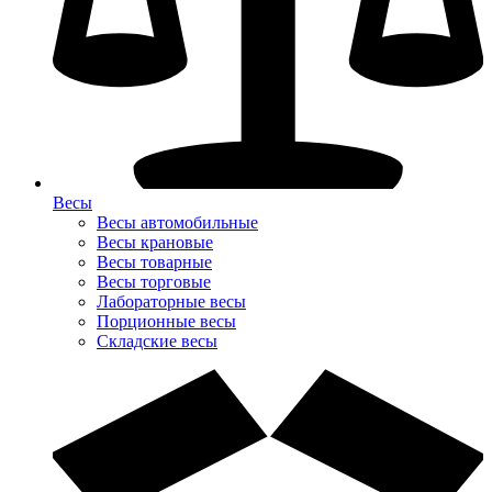
Весы
Весы автомобильные
Весы крановые
Весы товарные
Весы торговые
Лабораторные весы
Порционные весы
Складские весы