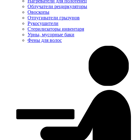
Нагреватели для полотенец
Облучатели рециркуляторы
Овоскопы
Отпугиватели грызунов
Рукосушители
Стерилизаторы инвентаря
Урны, мусорные баки
Фены для волос