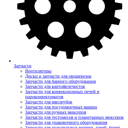
Запчасти
Вентиляторы
Диски и запчасти для овощерезок
Запчасти для барного оборудования
Запчасти для картофелечисток
Запчасти для конвекционных печей и
пароконвектоматов
Запчасти для мясорубок
Запчасти для посудомоечных машин
Запчасти для ручных миксеров
Запчасти для тестомесов и планетарных миксеров
Запчасти для упаковочного оборудования
Запчасти для холодильных витрин, ларей, бонет