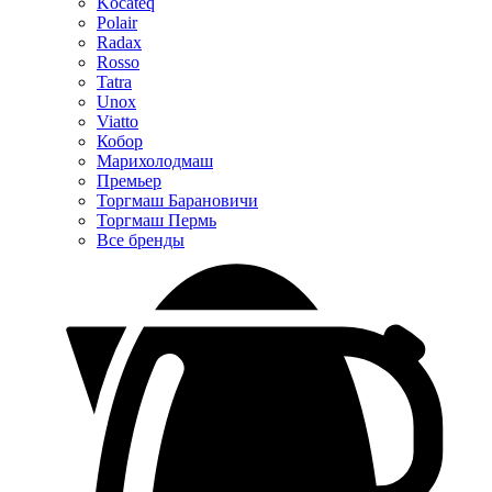
Kocateq
Polair
Radax
Rosso
Tatra
Unox
Viatto
Кобор
Марихолодмаш
Премьер
Торгмаш Барановичи
Торгмаш Пермь
Все бренды