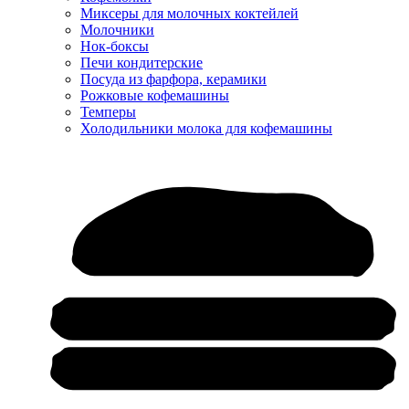
Миксеры для молочных коктейлей
Молочники
Нок-боксы
Печи кондитерские
Посуда из фарфора, керамики
Рожковые кофемашины
Темперы
Холодильники молока для кофемашины