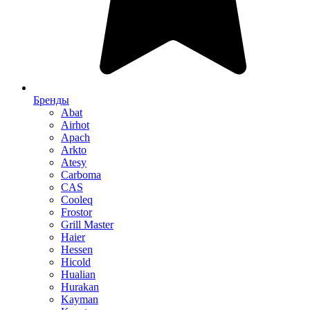
Бренды
Abat
Airhot
Apach
Arkto
Atesy
Carboma
CAS
Cooleq
Frostor
Grill Master
Haier
Hessen
Hicold
Hualian
Hurakan
Kayman