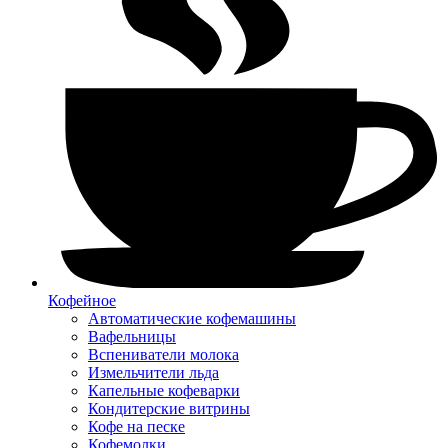
Кофейное
Автоматические кофемашины
Вафельницы
Вспениватели молока
Измельчители льда
Капельные кофеварки
Кондитерские витрины
Кофе на песке
Кофемолки