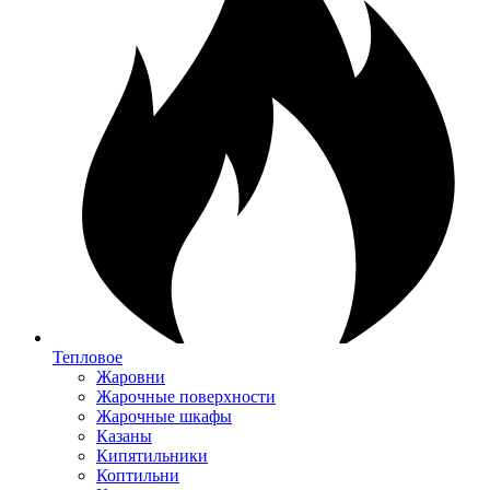
Тепловое
Жаровни
Жарочные поверхности
Жарочные шкафы
Казаны
Кипятильники
Коптильни