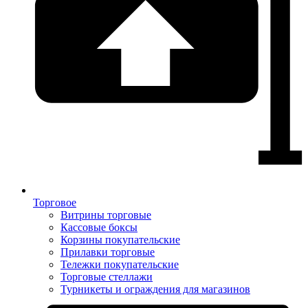
Торговое
Витрины торговые
Кассовые боксы
Корзины покупательские
Прилавки торговые
Тележки покупательские
Торговые стеллажи
Турникеты и ограждения для магазинов