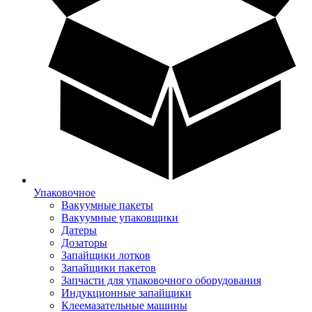
Упаковочное
Вакуумные пакеты
Вакуумные упаковщики
Датеры
Дозаторы
Запайщики лотков
Запайщики пакетов
Запчасти для упаковочного оборудования
Индукционные запайщики
Клеемазательные машины