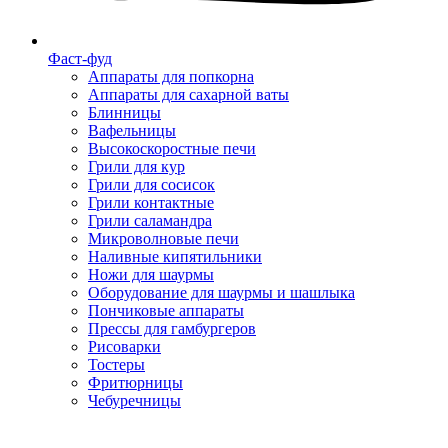
Фаст-фуд
Аппараты для попкорна
Аппараты для сахарной ваты
Блинницы
Вафельницы
Высокоскоростные печи
Грили для кур
Грили для сосисок
Грили контактные
Грили саламандра
Микроволновые печи
Наливные кипятильники
Ножи для шаурмы
Оборудование для шаурмы и шашлыка
Пончиковые аппараты
Прессы для гамбургеров
Рисоварки
Тостеры
Фритюрницы
Чебуречницы