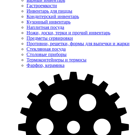
Барный инвентарь
Гастроемкости
Инвентарь для пиццы
Кондитерский инвентарь
Кухонный инвентарь
Наплитная посуда
Ножи, доски, терки и прочий инвентарь
Предметы сервировки
Противни, решетки, формы для выпечки и жарки
Стеклянная посуда
Столовые приборы
Термоконтейнеры и термосы
Фарфор, керамика