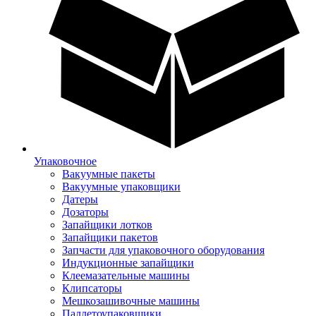
Упаковочное
Вакуумные пакеты
Вакуумные упаковщики
Датеры
Дозаторы
Запайщики лотков
Запайщики пакетов
Запчасти для упаковочного оборудования
Индукционные запайщики
Клеемазательные машины
Клипсаторы
Мешкозашивочные машины
Паллетоупаковщики