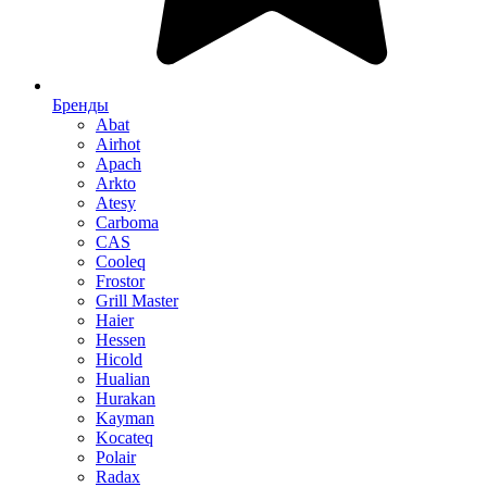
Бренды
Abat
Airhot
Apach
Arkto
Atesy
Carboma
CAS
Cooleq
Frostor
Grill Master
Haier
Hessen
Hicold
Hualian
Hurakan
Kayman
Kocateq
Polair
Radax