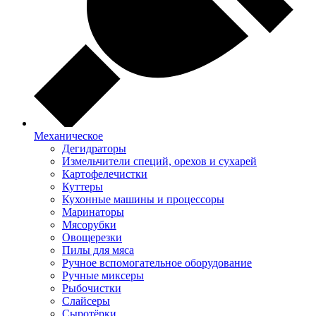
Механическое
Дегидраторы
Измельчители специй, орехов и сухарей
Картофелечистки
Куттеры
Кухонные машины и процессоры
Маринаторы
Мясорубки
Овощерезки
Пилы для мяса
Ручное вспомогательное оборудование
Ручные миксеры
Рыбочистки
Слайсеры
Сыротёрки