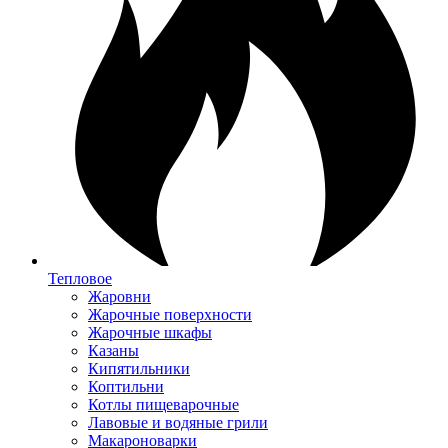
Тепловое
Жаровни
Жарочные поверхности
Жарочные шкафы
Казаны
Кипятильники
Коптильни
Котлы пищеварочные
Лавовые и водяные грили
Макароноварки