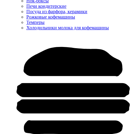
Нок-боксы
Печи кондитерские
Посуда из фарфора, керамики
Рожковые кофемашины
Темперы
Холодильники молока для кофемашины