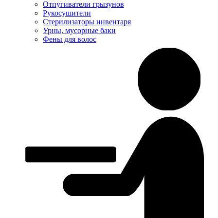
Отпугиватели грызунов
Рукосушители
Стерилизаторы инвентаря
Урны, мусорные баки
Фены для волос