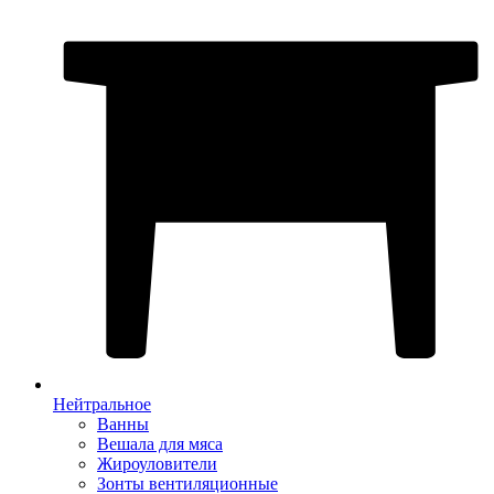
Нейтральное
Ванны
Вешала для мяса
Жироуловители
Зонты вентиляционные