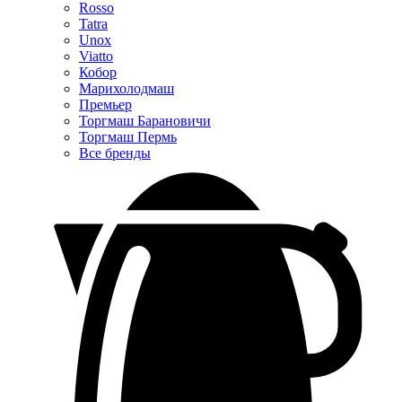
Rosso
Tatra
Unox
Viatto
Кобор
Марихолодмаш
Премьер
Торгмаш Барановичи
Торгмаш Пермь
Все бренды