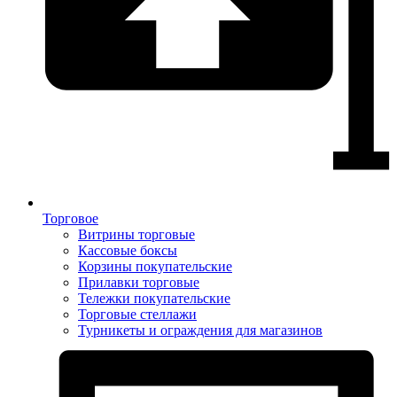
Торговое
Витрины торговые
Кассовые боксы
Корзины покупательские
Прилавки торговые
Тележки покупательские
Торговые стеллажи
Турникеты и ограждения для магазинов