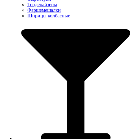
Тендерайзеры
Фаршемешалки
Шприцы колбасные