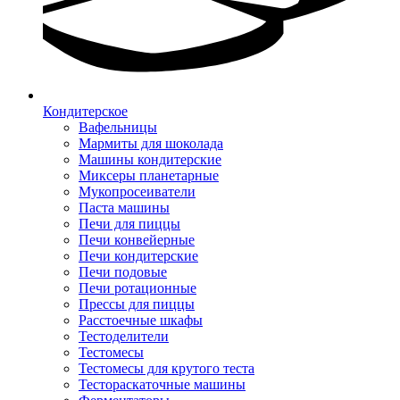
Кондитерское
Вафельницы
Мармиты для шоколада
Машины кондитерские
Миксеры планетарные
Мукопросеиватели
Паста машины
Печи для пиццы
Печи конвейерные
Печи кондитерские
Печи подовые
Печи ротационные
Прессы для пиццы
Расстоечные шкафы
Тестоделители
Тестомесы
Тестомесы для крутого теста
Тестораскаточные машины