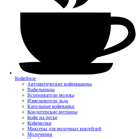
Кофейное
Автоматические кофемашины
Вафельницы
Вспениватели молока
Измельчители льда
Капельные кофеварки
Кондитерские витрины
Кофе на песке
Кофемолки
Миксеры для молочных коктейлей
Молочники