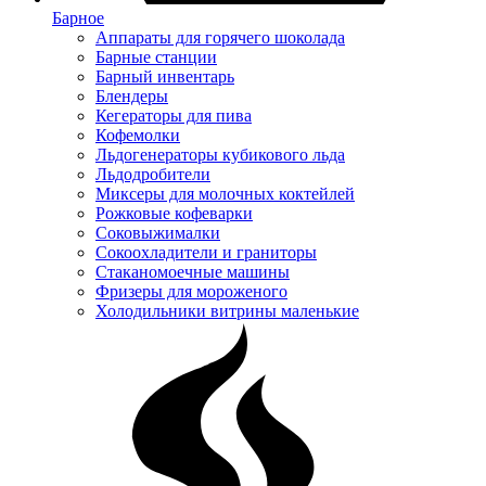
Барное
Аппараты для горячего шоколада
Барные станции
Барный инвентарь
Блендеры
Кегераторы для пива
Кофемолки
Льдогенераторы кубикового льда
Льдодробители
Миксеры для молочных коктейлей
Рожковые кофеварки
Соковыжималки
Сокоохладители и граниторы
Стаканомоечные машины
Фризеры для мороженого
Холодильники витрины маленькие