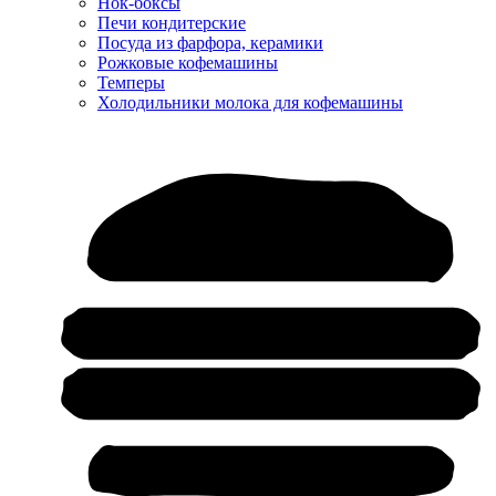
Нок-боксы
Печи кондитерские
Посуда из фарфора, керамики
Рожковые кофемашины
Темперы
Холодильники молока для кофемашины