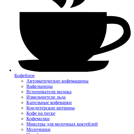
Кофейное
Автоматические кофемашины
Вафельницы
Вспениватели молока
Измельчители льда
Капельные кофеварки
Кондитерские витрины
Кофе на песке
Кофемолки
Миксеры для молочных коктейлей
Молочники