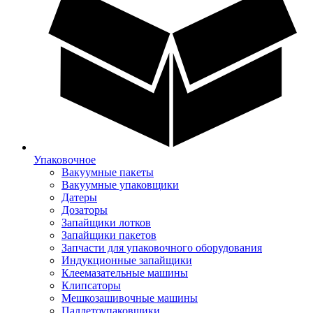
Упаковочное
Вакуумные пакеты
Вакуумные упаковщики
Датеры
Дозаторы
Запайщики лотков
Запайщики пакетов
Запчасти для упаковочного оборудования
Индукционные запайщики
Клеемазательные машины
Клипсаторы
Мешкозашивочные машины
Паллетоупаковщики