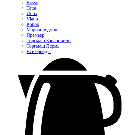
Rosso
Tatra
Unox
Viatto
Кобор
Марихолодмаш
Премьер
Торгмаш Барановичи
Торгмаш Пермь
Все бренды