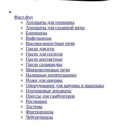
Фаст-фуд
Аппараты для попкорна
Аппараты для сахарной ваты
Блинницы
Вафельницы
Высокоскоростные печи
Грили для кур
Грили для сосисок
Грили контактные
Грили саламандра
Микроволновые печи
Наливные кипятильники
Ножи для шаурмы
Оборудование для шаурмы и шашлыка
Пончиковые аппараты
Прессы для гамбургеров
Рисоварки
Тостеры
Фритюрницы
Чебуречницы