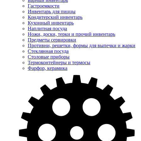
Барный инвентарь
Гастроемкости
Инвентарь для пиццы
Кондитерский инвентарь
Кухонный инвентарь
Наплитная посуда
Ножи, доски, терки и прочий инвентарь
Предметы сервировки
Противни, решетки, формы для выпечки и жарки
Стеклянная посуда
Столовые приборы
Термоконтейнеры и термосы
Фарфор, керамика