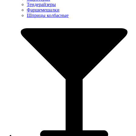
Тендерайзеры
Фаршемешалки
Шприцы колбасные