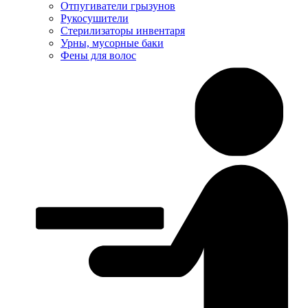
Отпугиватели грызунов
Рукосушители
Стерилизаторы инвентаря
Урны, мусорные баки
Фены для волос