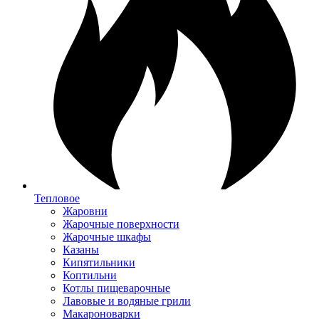
Тепловое
Жаровни
Жарочные поверхности
Жарочные шкафы
Казаны
Кипятильники
Коптильни
Котлы пищеварочные
Лавовые и водяные грили
Макароноварки