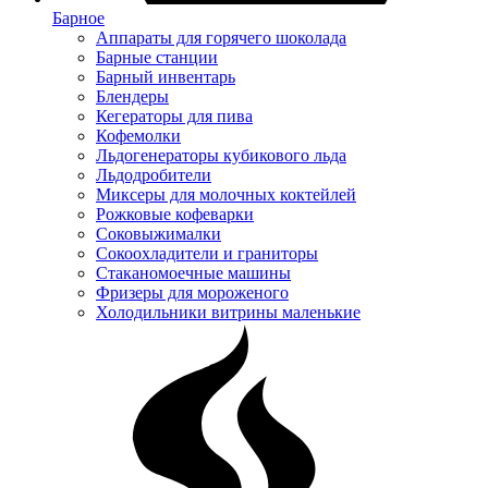
Барное
Аппараты для горячего шоколада
Барные станции
Барный инвентарь
Блендеры
Кегераторы для пива
Кофемолки
Льдогенераторы кубикового льда
Льдодробители
Миксеры для молочных коктейлей
Рожковые кофеварки
Соковыжималки
Сокоохладители и граниторы
Стаканомоечные машины
Фризеры для мороженого
Холодильники витрины маленькие