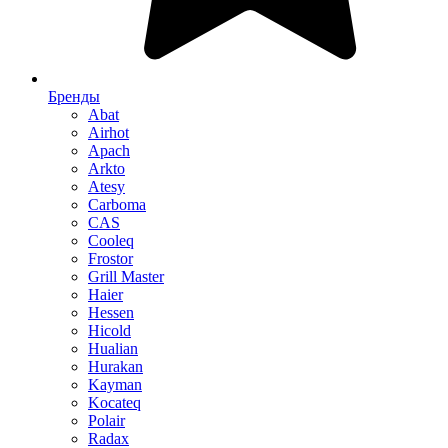
Бренды
Abat
Airhot
Apach
Arkto
Atesy
Carboma
CAS
Cooleq
Frostor
Grill Master
Haier
Hessen
Hicold
Hualian
Hurakan
Kayman
Kocateq
Polair
Radax