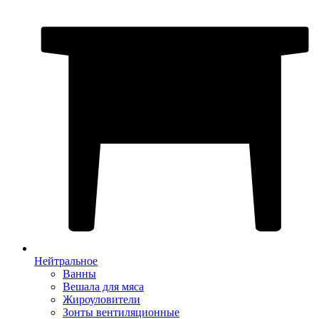
Нейтральное
Ванны
Вешала для мяса
Жироуловители
Зонты вентиляционные