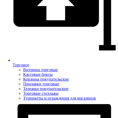
Торговое
Витрины торговые
Кассовые боксы
Корзины покупательские
Прилавки торговые
Тележки покупательские
Торговые стеллажи
Турникеты и ограждения для магазинов