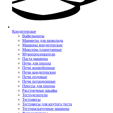
Кондитерское
Вафельницы
Мармиты для шоколада
Машины кондитерские
Миксеры планетарные
Мукопросеиватели
Паста машины
Печи для пиццы
Печи конвейерные
Печи кондитерские
Печи подовые
Печи ротационные
Прессы для пиццы
Расстоечные шкафы
Тестоделители
Тестомесы
Тестомесы для крутого теста
Тестораскаточные машины