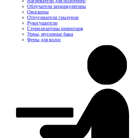
Нагреватели для полотенец
Облучатели рециркуляторы
Овоскопы
Отпугиватели грызунов
Рукосушители
Стерилизаторы инвентаря
Урны, мусорные баки
Фены для волос