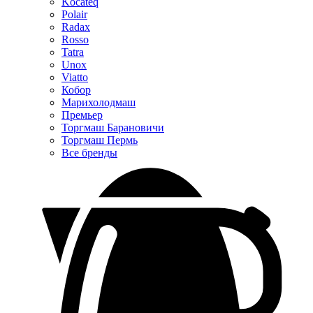
Kocateq
Polair
Radax
Rosso
Tatra
Unox
Viatto
Кобор
Марихолодмаш
Премьер
Торгмаш Барановичи
Торгмаш Пермь
Все бренды