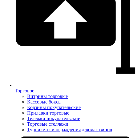
Торговое
Витрины торговые
Кассовые боксы
Корзины покупательские
Прилавки торговые
Тележки покупательские
Торговые стеллажи
Турникеты и ограждения для магазинов