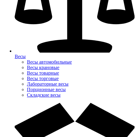
Весы
Весы автомобильные
Весы крановые
Весы товарные
Весы торговые
Лабораторные весы
Порционные весы
Складские весы