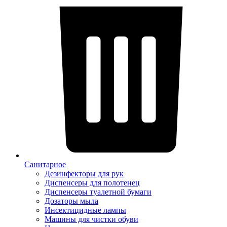
Санитарное
Дезинфекторы для рук
Диспенсеры для полотенец
Диспенсеры туалетной бумаги
Дозаторы мыла
Инсектицидные лампы
Машины для чистки обуви