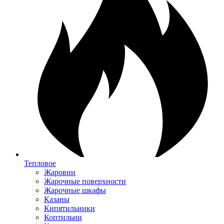
Тепловое
Жаровни
Жарочные поверхности
Жарочные шкафы
Казаны
Кипятильники
Коптильни