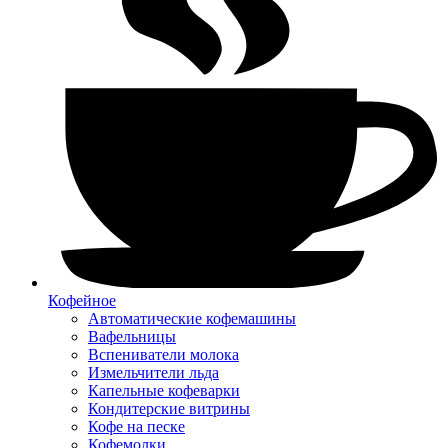
Кофейное
Автоматические кофемашины
Вафельницы
Вспениватели молока
Измельчители льда
Капельные кофеварки
Кондитерские витрины
Кофе на песке
Кофемолки