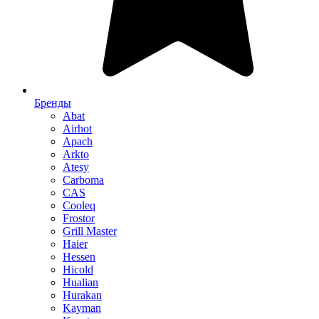
Бренды
Abat
Airhot
Apach
Arkto
Atesy
Carboma
CAS
Cooleq
Frostor
Grill Master
Haier
Hessen
Hicold
Hualian
Hurakan
Kayman