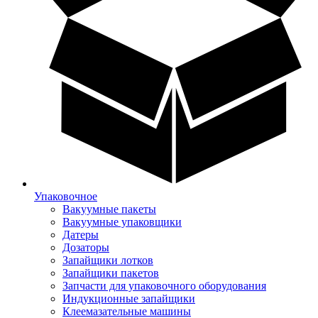
Упаковочное
Вакуумные пакеты
Вакуумные упаковщики
Датеры
Дозаторы
Запайщики лотков
Запайщики пакетов
Запчасти для упаковочного оборудования
Индукционные запайщики
Клеемазательные машины