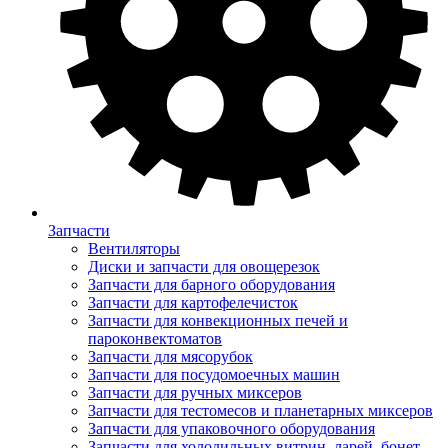
Запчасти
Вентиляторы
Диски и запчасти для овощерезок
Запчасти для барного оборудования
Запчасти для картофелечисток
Запчасти для конвекционных печей и
пароконвектоматов
Запчасти для мясорубок
Запчасти для посудомоечных машин
Запчасти для ручных миксеров
Запчасти для тестомесов и планетарных миксеров
Запчасти для упаковочного оборудования
Запчасти для холодильных витрин, ларей, бонет