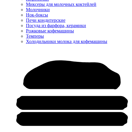
Миксеры для молочных коктейлей
Молочники
Нок-боксы
Печи кондитерские
Посуда из фарфора, керамики
Рожковые кофемашины
Темперы
Холодильники молока для кофемашины