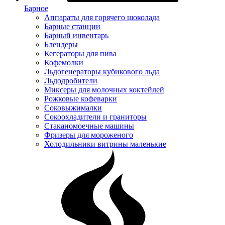
Барное
Аппараты для горячего шоколада
Барные станции
Барный инвентарь
Блендеры
Кегераторы для пива
Кофемолки
Льдогенераторы кубикового льда
Льдодробители
Миксеры для молочных коктейлей
Рожковые кофеварки
Соковыжималки
Сокоохладители и граниторы
Стаканомоечные машины
Фризеры для мороженого
Холодильники витрины маленькие