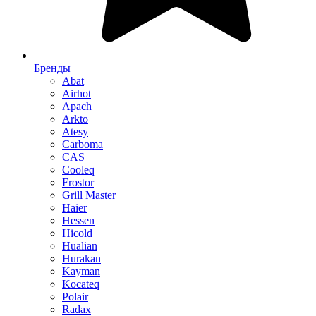
Бренды
Abat
Airhot
Apach
Arkto
Atesy
Carboma
CAS
Cooleq
Frostor
Grill Master
Haier
Hessen
Hicold
Hualian
Hurakan
Kayman
Kocateq
Polair
Radax