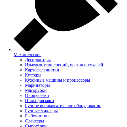
Механическое
Дегидраторы
Измельчители специй, орехов и сухарей
Картофелечистки
Куттеры
Кухонные машины и процессоры
Маринаторы
Мясорубки
Овощерезки
Пилы для мяса
Ручное вспомогательное оборудование
Ручные миксеры
Рыбочистки
Слайсеры
Сыротёрки