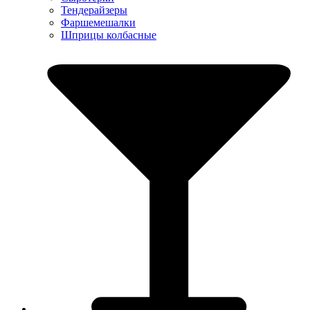
Тендерайзеры
Фаршемешалки
Шприцы колбасные