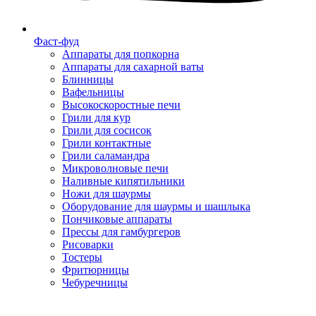
Фаст-фуд
Аппараты для попкорна
Аппараты для сахарной ваты
Блинницы
Вафельницы
Высокоскоростные печи
Грили для кур
Грили для сосисок
Грили контактные
Грили саламандра
Микроволновые печи
Наливные кипятильники
Ножи для шаурмы
Оборудование для шаурмы и шашлыка
Пончиковые аппараты
Прессы для гамбургеров
Рисоварки
Тостеры
Фритюрницы
Чебуречницы