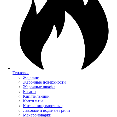
Тепловое
Жаровни
Жарочные поверхности
Жарочные шкафы
Казаны
Кипятильники
Коптильни
Котлы пищеварочные
Лавовые и водяные грили
Макароноварки