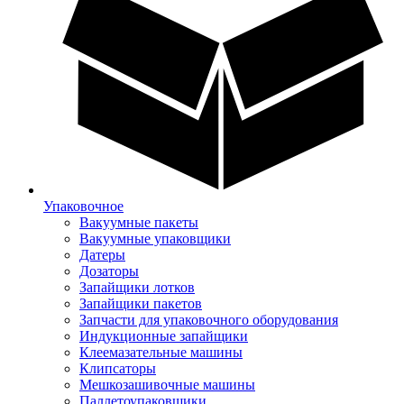
Упаковочное
Вакуумные пакеты
Вакуумные упаковщики
Датеры
Дозаторы
Запайщики лотков
Запайщики пакетов
Запчасти для упаковочного оборудования
Индукционные запайщики
Клеемазательные машины
Клипсаторы
Мешкозашивочные машины
Паллетоупаковщики