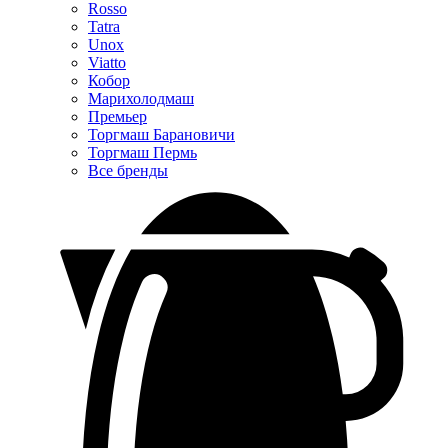
Rosso
Tatra
Unox
Viatto
Кобор
Марихолодмаш
Премьер
Торгмаш Барановичи
Торгмаш Пермь
Все бренды