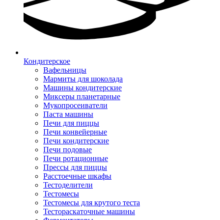
Кондитерское
Вафельницы
Мармиты для шоколада
Машины кондитерские
Миксеры планетарные
Мукопросеиватели
Паста машины
Печи для пиццы
Печи конвейерные
Печи кондитерские
Печи подовые
Печи ротационные
Прессы для пиццы
Расстоечные шкафы
Тестоделители
Тестомесы
Тестомесы для крутого теста
Тестораскаточные машины