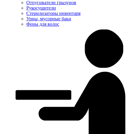
Отпугиватели грызунов
Рукосушители
Стерилизаторы инвентаря
Урны, мусорные баки
Фены для волос