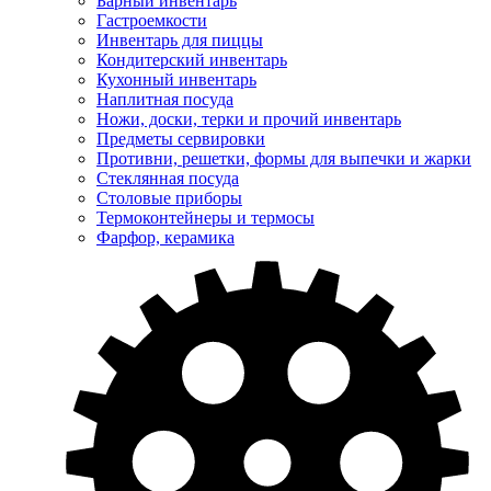
Барный инвентарь
Гастроемкости
Инвентарь для пиццы
Кондитерский инвентарь
Кухонный инвентарь
Наплитная посуда
Ножи, доски, терки и прочий инвентарь
Предметы сервировки
Противни, решетки, формы для выпечки и жарки
Стеклянная посуда
Столовые приборы
Термоконтейнеры и термосы
Фарфор, керамика