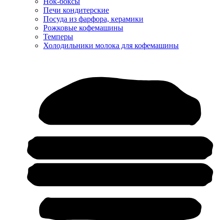
Нок-боксы
Печи кондитерские
Посуда из фарфора, керамики
Рожковые кофемашины
Темперы
Холодильники молока для кофемашины