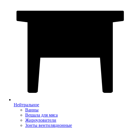
Нейтральное
Ванны
Вешала для мяса
Жироуловители
Зонты вентиляционные