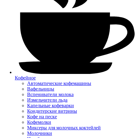
Кофейное
Автоматические кофемашины
Вафельницы
Вспениватели молока
Измельчители льда
Капельные кофеварки
Кондитерские витрины
Кофе на песке
Кофемолки
Миксеры для молочных коктейлей
Молочники