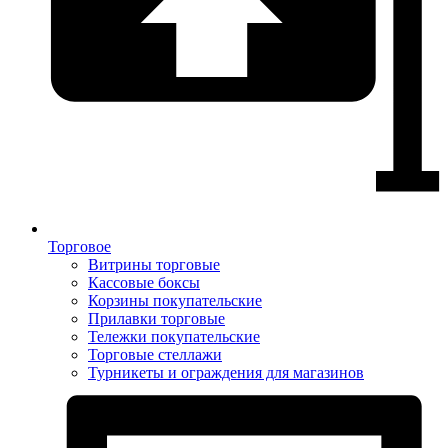
Торговое
Витрины торговые
Кассовые боксы
Корзины покупательские
Прилавки торговые
Тележки покупательские
Торговые стеллажи
Турникеты и ограждения для магазинов