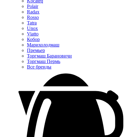
Kocateq
Polair
Radax
Rosso
Tatra
Unox
Viatto
Кобор
Марихолодмаш
Премьер
Торгмаш Барановичи
Торгмаш Пермь
Все бренды