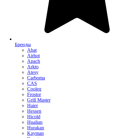
Бренды
Abat
Airhot
Apach
Arkto
Atesy
Carboma
CAS
Cooleq
Frostor
Grill Master
Haier
Hessen
Hicold
Hualian
Hurakan
Kayman