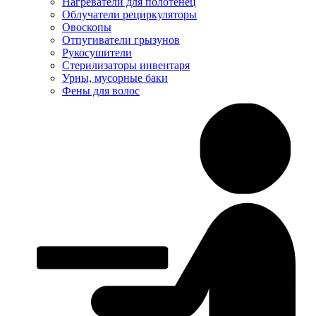
Нагреватели для полотенец
Облучатели рециркуляторы
Овоскопы
Отпугиватели грызунов
Рукосушители
Стерилизаторы инвентаря
Урны, мусорные баки
Фены для волос