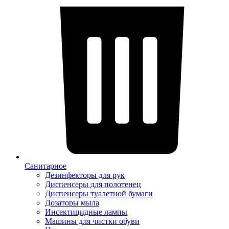
Санитарное
Дезинфекторы для рук
Диспенсеры для полотенец
Диспенсеры туалетной бумаги
Дозаторы мыла
Инсектицидные лампы
Машины для чистки обуви