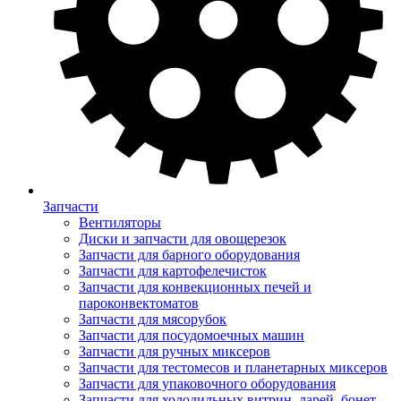
Запчасти
Вентиляторы
Диски и запчасти для овощерезок
Запчасти для барного оборудования
Запчасти для картофелечисток
Запчасти для конвекционных печей и
пароконвектоматов
Запчасти для мясорубок
Запчасти для посудомоечных машин
Запчасти для ручных миксеров
Запчасти для тестомесов и планетарных миксеров
Запчасти для упаковочного оборудования
Запчасти для холодильных витрин, ларей, бонет