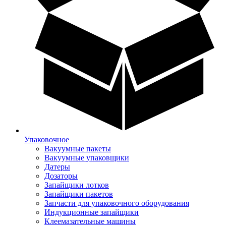
Упаковочное
Вакуумные пакеты
Вакуумные упаковщики
Датеры
Дозаторы
Запайщики лотков
Запайщики пакетов
Запчасти для упаковочного оборудования
Индукционные запайщики
Клеемазательные машины