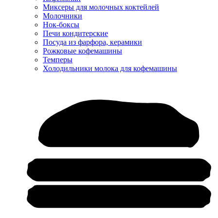
Миксеры для молочных коктейлей
Молочники
Нок-боксы
Печи кондитерские
Посуда из фарфора, керамики
Рожковые кофемашины
Темперы
Холодильники молока для кофемашины