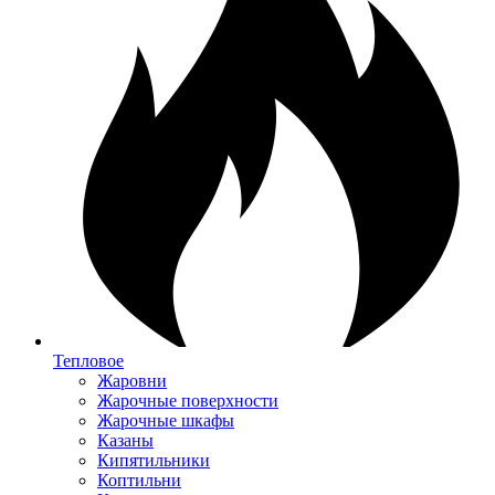
Тепловое
Жаровни
Жарочные поверхности
Жарочные шкафы
Казаны
Кипятильники
Коптильни