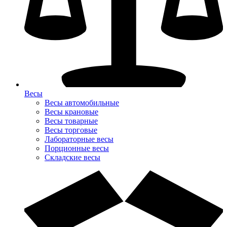
Весы
Весы автомобильные
Весы крановые
Весы товарные
Весы торговые
Лабораторные весы
Порционные весы
Складские весы