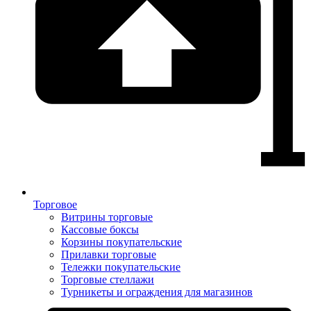
Торговое
Витрины торговые
Кассовые боксы
Корзины покупательские
Прилавки торговые
Тележки покупательские
Торговые стеллажи
Турникеты и ограждения для магазинов