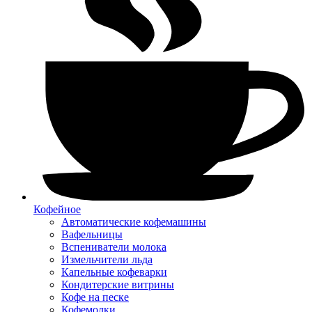
Кофейное
Автоматические кофемашины
Вафельницы
Вспениватели молока
Измельчители льда
Капельные кофеварки
Кондитерские витрины
Кофе на песке
Кофемолки