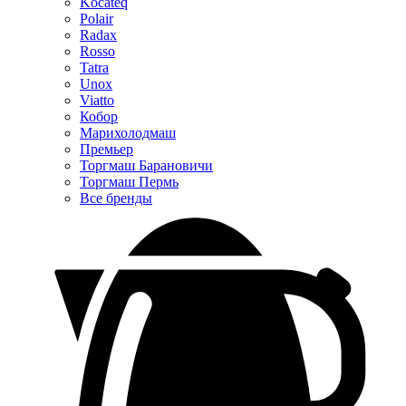
Kocateq
Polair
Radax
Rosso
Tatra
Unox
Viatto
Кобор
Марихолодмаш
Премьер
Торгмаш Барановичи
Торгмаш Пермь
Все бренды