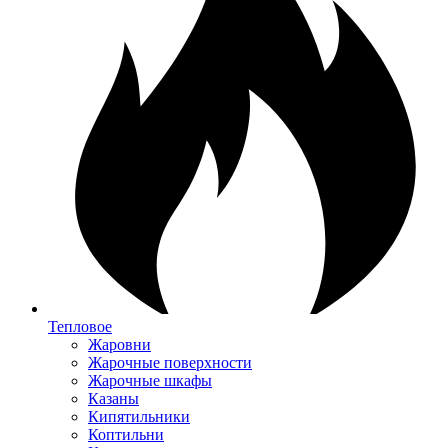
Тепловое
Жаровни
Жарочные поверхности
Жарочные шкафы
Казаны
Кипятильники
Коптильни