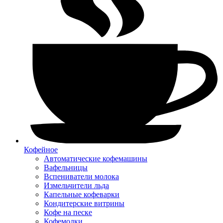
Кофейное
Автоматические кофемашины
Вафельницы
Вспениватели молока
Измельчители льда
Капельные кофеварки
Кондитерские витрины
Кофе на песке
Кофемолки