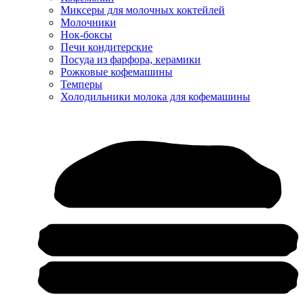
Миксеры для молочных коктейлей
Молочники
Нок-боксы
Печи кондитерские
Посуда из фарфора, керамики
Рожковые кофемашины
Темперы
Холодильники молока для кофемашины