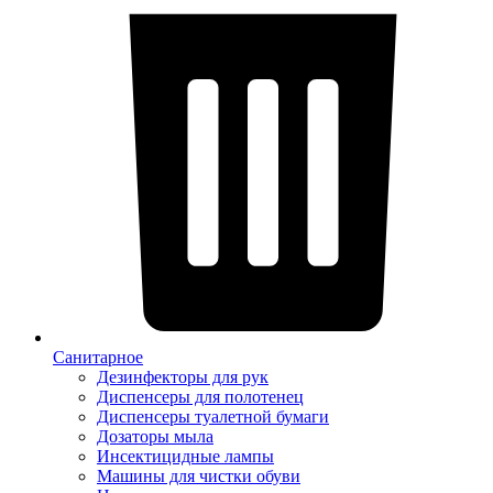
Санитарное
Дезинфекторы для рук
Диспенсеры для полотенец
Диспенсеры туалетной бумаги
Дозаторы мыла
Инсектицидные лампы
Машины для чистки обуви