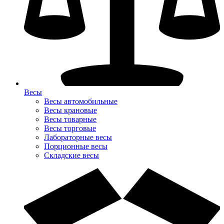
Весы
Весы автомобильные
Весы крановые
Весы товарные
Весы торговые
Лабораторные весы
Порционные весы
Складские весы