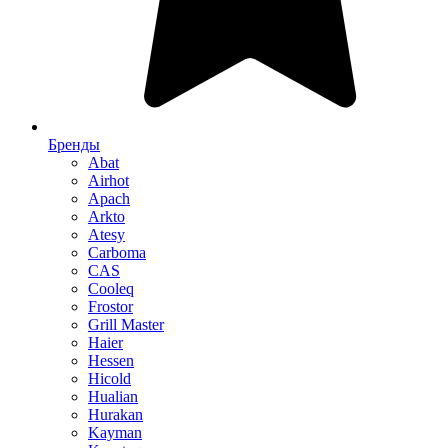
Бренды
Abat
Airhot
Apach
Arkto
Atesy
Carboma
CAS
Cooleq
Frostor
Grill Master
Haier
Hessen
Hicold
Hualian
Hurakan
Kayman