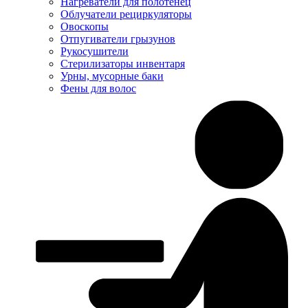
Нагреватели для полотенец
Облучатели рециркуляторы
Овоскопы
Отпугиватели грызунов
Рукосушители
Стерилизаторы инвентаря
Урны, мусорные баки
Фены для волос