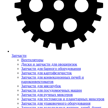
Запчасти
Вентиляторы
Диски и запчасти для овощерезок
Запчасти для барного оборудования
Запчасти для картофелечисток
Запчасти для конвекционных печей и
пароконвектоматов
Запчасти для мясорубок
Запчасти для посудомоечных машин
Запчасти для ручных миксеров
Запчасти для тестомесов и планетарных миксеров
Запчасти для упаковочного оборудования
Запчасти для холодильных витрин, ларей, бонет