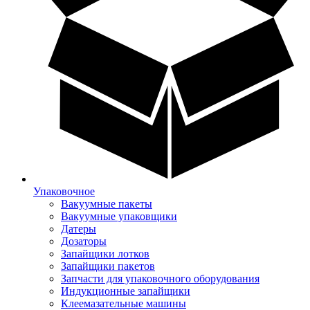
Упаковочное
Вакуумные пакеты
Вакуумные упаковщики
Датеры
Дозаторы
Запайщики лотков
Запайщики пакетов
Запчасти для упаковочного оборудования
Индукционные запайщики
Клеемазательные машины