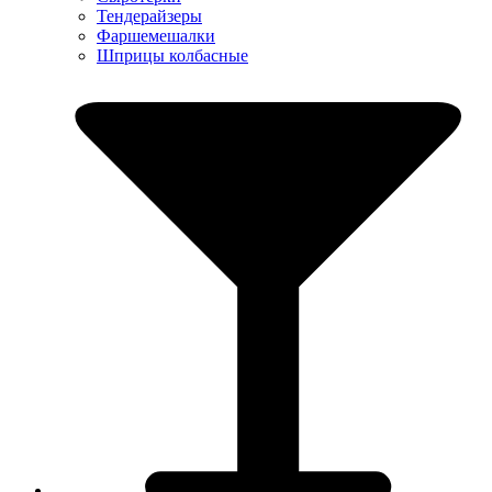
Тендерайзеры
Фаршемешалки
Шприцы колбасные