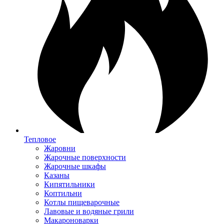
Тепловое
Жаровни
Жарочные поверхности
Жарочные шкафы
Казаны
Кипятильники
Коптильни
Котлы пищеварочные
Лавовые и водяные грили
Макароноварки