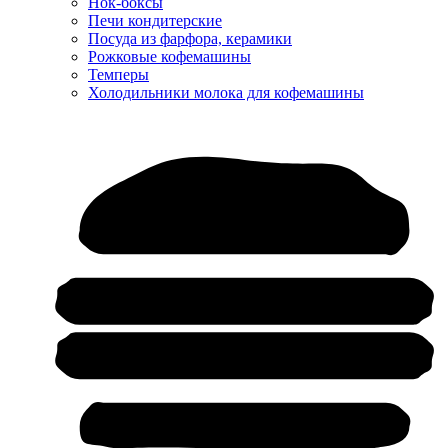
Нок-боксы
Печи кондитерские
Посуда из фарфора, керамики
Рожковые кофемашины
Темперы
Холодильники молока для кофемашины