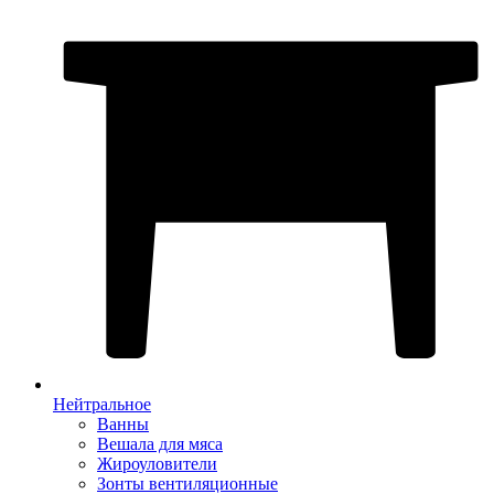
Нейтральное
Ванны
Вешала для мяса
Жироуловители
Зонты вентиляционные