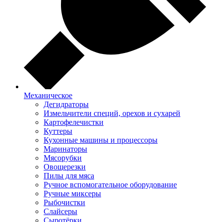
Механическое
Дегидраторы
Измельчители специй, орехов и сухарей
Картофелечистки
Куттеры
Кухонные машины и процессоры
Маринаторы
Мясорубки
Овощерезки
Пилы для мяса
Ручное вспомогательное оборудование
Ручные миксеры
Рыбочистки
Слайсеры
Сыротёрки