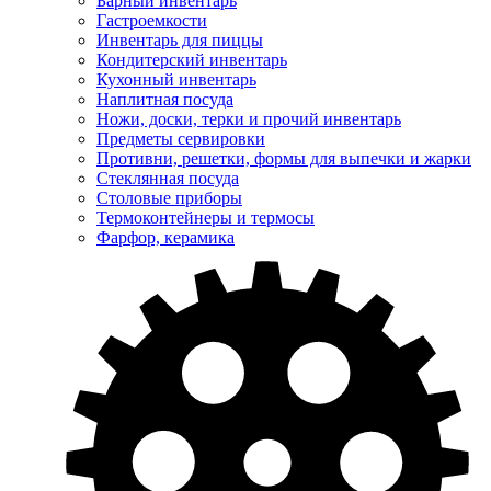
Барный инвентарь
Гастроемкости
Инвентарь для пиццы
Кондитерский инвентарь
Кухонный инвентарь
Наплитная посуда
Ножи, доски, терки и прочий инвентарь
Предметы сервировки
Противни, решетки, формы для выпечки и жарки
Стеклянная посуда
Столовые приборы
Термоконтейнеры и термосы
Фарфор, керамика