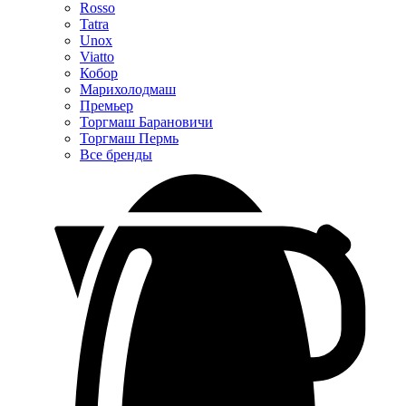
Rosso
Tatra
Unox
Viatto
Кобор
Марихолодмаш
Премьер
Торгмаш Барановичи
Торгмаш Пермь
Все бренды