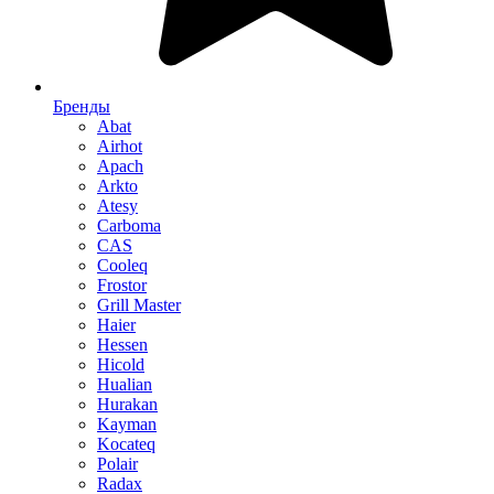
Бренды
Abat
Airhot
Apach
Arkto
Atesy
Carboma
CAS
Cooleq
Frostor
Grill Master
Haier
Hessen
Hicold
Hualian
Hurakan
Kayman
Kocateq
Polair
Radax