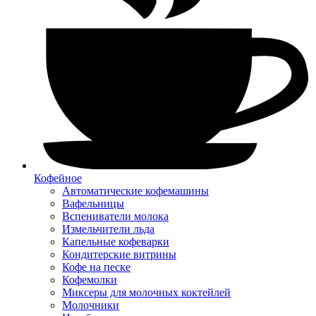
Кофейное
Автоматические кофемашины
Вафельницы
Вспениватели молока
Измельчители льда
Капельные кофеварки
Кондитерские витрины
Кофе на песке
Кофемолки
Миксеры для молочных коктейлей
Молочники