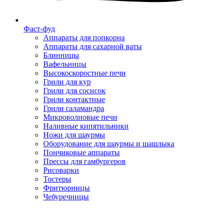
Фаст-фуд
Аппараты для попкорна
Аппараты для сахарной ваты
Блинницы
Вафельницы
Высокоскоростные печи
Грили для кур
Грили для сосисок
Грили контактные
Грили саламандра
Микроволновые печи
Наливные кипятильники
Ножи для шаурмы
Оборудование для шаурмы и шашлыка
Пончиковые аппараты
Прессы для гамбургеров
Рисоварки
Тостеры
Фритюрницы
Чебуречницы