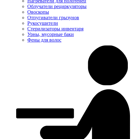
Нагреватели для полотенец
Облучатели рециркуляторы
Овоскопы
Отпугиватели грызунов
Рукосушители
Стерилизаторы инвентаря
Урны, мусорные баки
Фены для волос