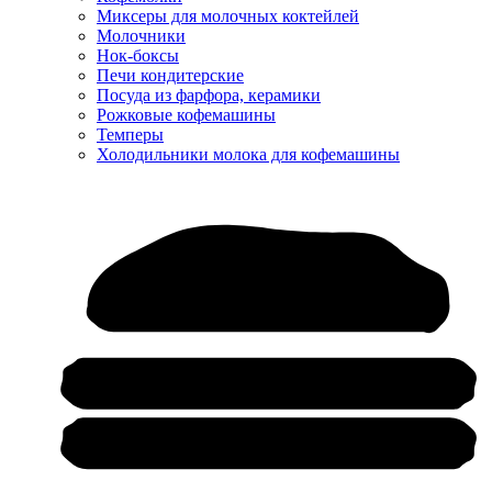
Миксеры для молочных коктейлей
Молочники
Нок-боксы
Печи кондитерские
Посуда из фарфора, керамики
Рожковые кофемашины
Темперы
Холодильники молока для кофемашины