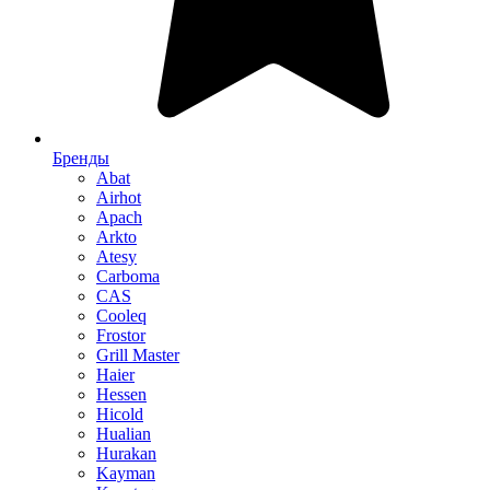
Бренды
Abat
Airhot
Apach
Arkto
Atesy
Carboma
CAS
Cooleq
Frostor
Grill Master
Haier
Hessen
Hicold
Hualian
Hurakan
Kayman