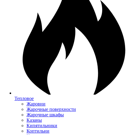
Тепловое
Жаровни
Жарочные поверхности
Жарочные шкафы
Казаны
Кипятильники
Коптильни