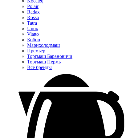
Kocateq
Polair
Radax
Rosso
Tatra
Unox
Viatto
Кобор
Марихолодмаш
Премьер
Торгмаш Барановичи
Торгмаш Пермь
Все бренды