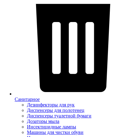
Санитарное
Дезинфекторы для рук
Диспенсеры для полотенец
Диспенсеры туалетной бумаги
Дозаторы мыла
Инсектицидные лампы
Машины для чистки обуви