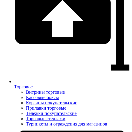
Торговое
Витрины торговые
Кассовые боксы
Корзины покупательские
Прилавки торговые
Тележки покупательские
Торговые стеллажи
Турникеты и ограждения для магазинов