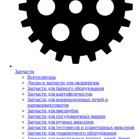
Запчасти
Вентиляторы
Диски и запчасти для овощерезок
Запчасти для барного оборудования
Запчасти для картофелечисток
Запчасти для конвекционных печей и
пароконвектоматов
Запчасти для мясорубок
Запчасти для посудомоечных машин
Запчасти для ручных миксеров
Запчасти для тестомесов и планетарных миксеров
Запчасти для упаковочного оборудования
Запчасти для холодильных витрин, ларей, бонет