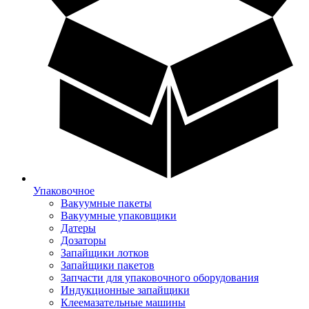
Упаковочное
Вакуумные пакеты
Вакуумные упаковщики
Датеры
Дозаторы
Запайщики лотков
Запайщики пакетов
Запчасти для упаковочного оборудования
Индукционные запайщики
Клеемазательные машины