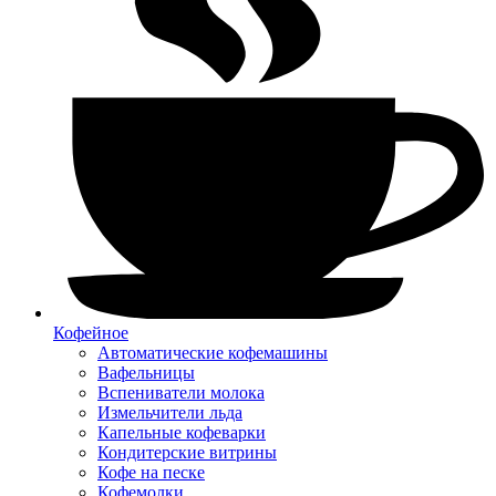
Кофейное
Автоматические кофемашины
Вафельницы
Вспениватели молока
Измельчители льда
Капельные кофеварки
Кондитерские витрины
Кофе на песке
Кофемолки