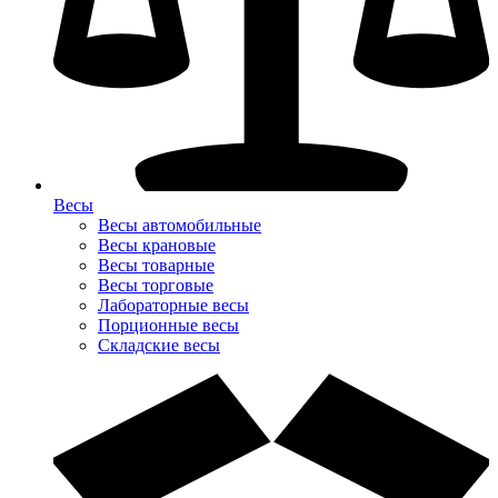
Весы
Весы автомобильные
Весы крановые
Весы товарные
Весы торговые
Лабораторные весы
Порционные весы
Складские весы