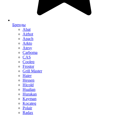
Бренды
Abat
Airhot
Apach
Arkto
Atesy
Carboma
CAS
Cooleq
Frostor
Grill Master
Haier
Hessen
Hicold
Hualian
Hurakan
Kayman
Kocateq
Polair
Radax