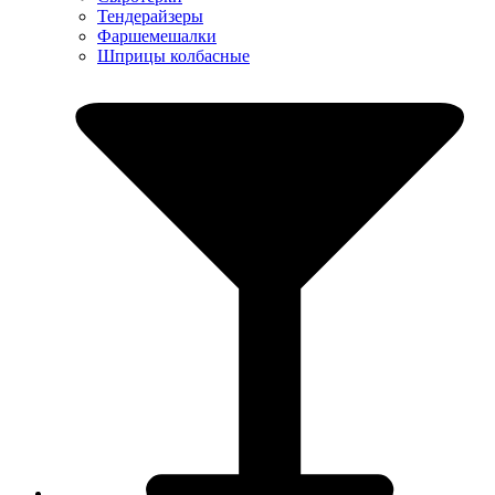
Тендерайзеры
Фаршемешалки
Шприцы колбасные