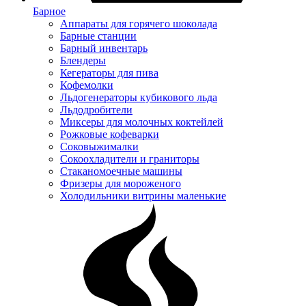
Барное
Аппараты для горячего шоколада
Барные станции
Барный инвентарь
Блендеры
Кегераторы для пива
Кофемолки
Льдогенераторы кубикового льда
Льдодробители
Миксеры для молочных коктейлей
Рожковые кофеварки
Соковыжималки
Сокоохладители и граниторы
Стаканомоечные машины
Фризеры для мороженого
Холодильники витрины маленькие