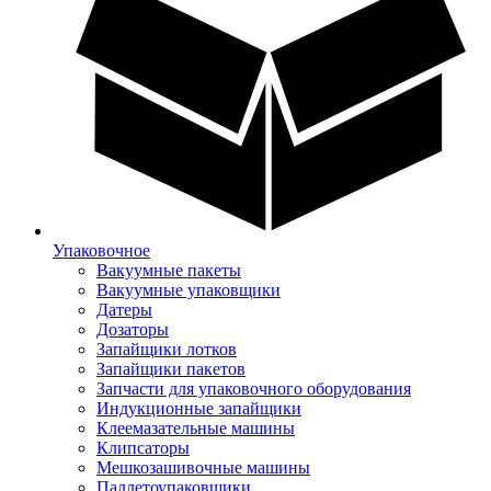
Упаковочное
Вакуумные пакеты
Вакуумные упаковщики
Датеры
Дозаторы
Запайщики лотков
Запайщики пакетов
Запчасти для упаковочного оборудования
Индукционные запайщики
Клеемазательные машины
Клипсаторы
Мешкозашивочные машины
Паллетоупаковщики