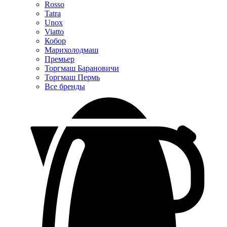
Rosso
Tatra
Unox
Viatto
Кобор
Марихолодмаш
Премьер
Торгмаш Барановичи
Торгмаш Пермь
Все бренды