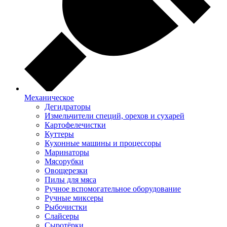
Механическое
Дегидраторы
Измельчители специй, орехов и сухарей
Картофелечистки
Куттеры
Кухонные машины и процессоры
Маринаторы
Мясорубки
Овощерезки
Пилы для мяса
Ручное вспомогательное оборудование
Ручные миксеры
Рыбочистки
Слайсеры
Сыротёрки