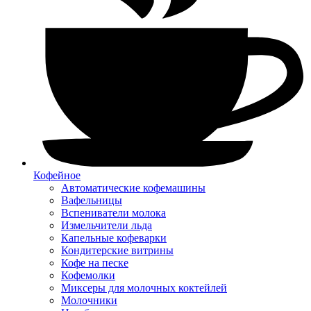
Кофейное
Автоматические кофемашины
Вафельницы
Вспениватели молока
Измельчители льда
Капельные кофеварки
Кондитерские витрины
Кофе на песке
Кофемолки
Миксеры для молочных коктейлей
Молочники