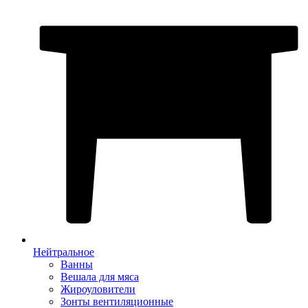
Нейтральное
Ванны
Вешала для мяса
Жироуловители
Зонты вентиляционные