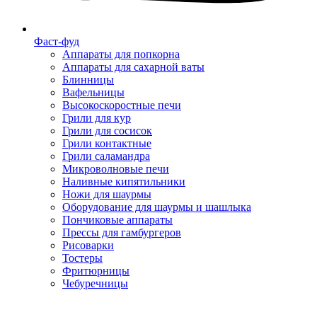
Фаст-фуд
Аппараты для попкорна
Аппараты для сахарной ваты
Блинницы
Вафельницы
Высокоскоростные печи
Грили для кур
Грили для сосисок
Грили контактные
Грили саламандра
Микроволновые печи
Наливные кипятильники
Ножи для шаурмы
Оборудование для шаурмы и шашлыка
Пончиковые аппараты
Прессы для гамбургеров
Рисоварки
Тостеры
Фритюрницы
Чебуречницы