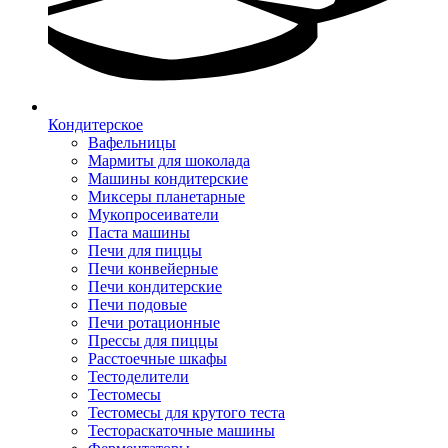
Кондитерское
Вафельницы
Мармиты для шоколада
Машины кондитерские
Миксеры планетарные
Мукопросеиватели
Паста машины
Печи для пиццы
Печи конвейерные
Печи кондитерские
Печи подовые
Печи ротационные
Прессы для пиццы
Расстоечные шкафы
Тестоделители
Тестомесы
Тестомесы для крутого теста
Тестораскаточные машины