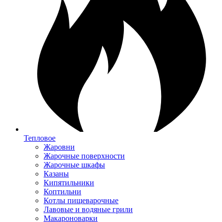
Тепловое
Жаровни
Жарочные поверхности
Жарочные шкафы
Казаны
Кипятильники
Коптильни
Котлы пищеварочные
Лавовые и водяные грили
Макароноварки