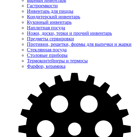
Барный инвентарь
Гастроемкости
Инвентарь для пиццы
Кондитерский инвентарь
Кухонный инвентарь
Наплитная посуда
Ножи, доски, терки и прочий инвентарь
Предметы сервировки
Противни, решетки, формы для выпечки и жарки
Стеклянная посуда
Столовые приборы
Термоконтейнеры и термосы
Фарфор, керамика