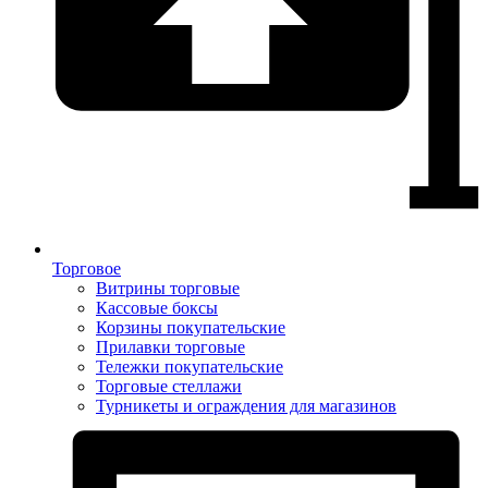
Торговое
Витрины торговые
Кассовые боксы
Корзины покупательские
Прилавки торговые
Тележки покупательские
Торговые стеллажи
Турникеты и ограждения для магазинов