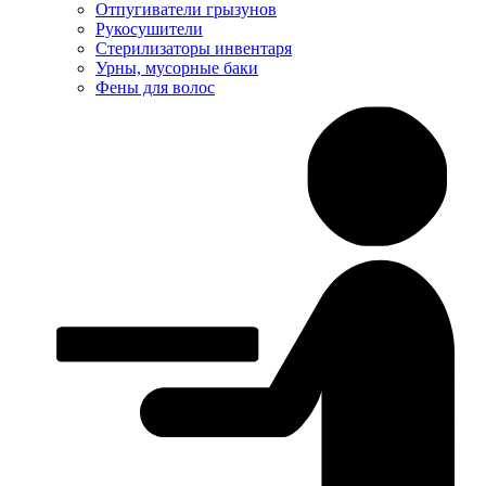
Отпугиватели грызунов
Рукосушители
Стерилизаторы инвентаря
Урны, мусорные баки
Фены для волос