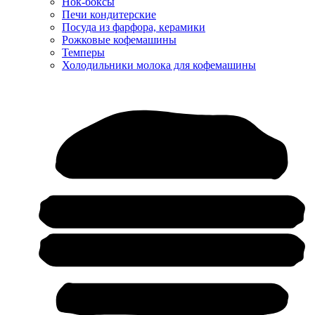
Нок-боксы
Печи кондитерские
Посуда из фарфора, керамики
Рожковые кофемашины
Темперы
Холодильники молока для кофемашины