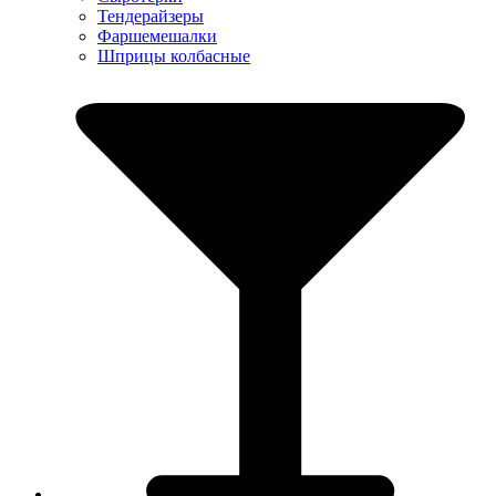
Тендерайзеры
Фаршемешалки
Шприцы колбасные