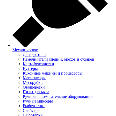
Механическое
Дегидраторы
Измельчители специй, орехов и сухарей
Картофелечистки
Куттеры
Кухонные машины и процессоры
Маринаторы
Мясорубки
Овощерезки
Пилы для мяса
Ручное вспомогательное оборудование
Ручные миксеры
Рыбочистки
Слайсеры
Сыротёрки