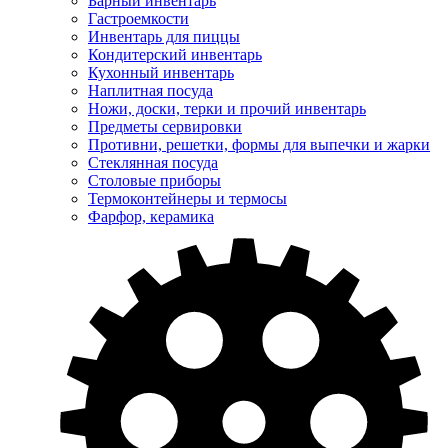
Барный инвентарь
Гастроемкости
Инвентарь для пиццы
Кондитерский инвентарь
Кухонный инвентарь
Наплитная посуда
Ножи, доски, терки и прочий инвентарь
Предметы сервировки
Противни, решетки, формы для выпечки и жарки
Стеклянная посуда
Столовые приборы
Термоконтейнеры и термосы
Фарфор, керамика