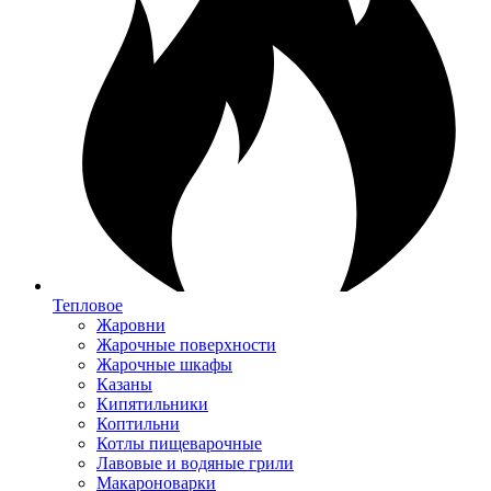
Тепловое
Жаровни
Жарочные поверхности
Жарочные шкафы
Казаны
Кипятильники
Коптильни
Котлы пищеварочные
Лавовые и водяные грили
Макароноварки