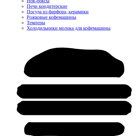
Нок-боксы
Печи кондитерские
Посуда из фарфора, керамики
Рожковые кофемашины
Темперы
Холодильники молока для кофемашины