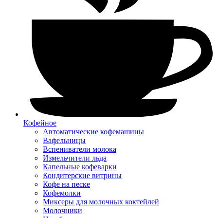
Кофейное
Автоматические кофемашины
Вафельницы
Вспениватели молока
Измельчители льда
Капельные кофеварки
Кондитерские витрины
Кофе на песке
Кофемолки
Миксеры для молочных коктейлей
Молочники