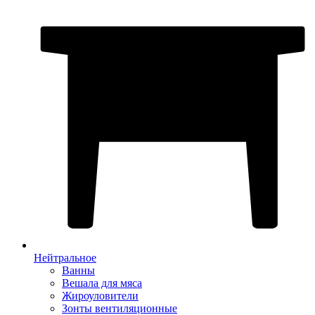
Нейтральное
Ванны
Вешала для мяса
Жироуловители
Зонты вентиляционные