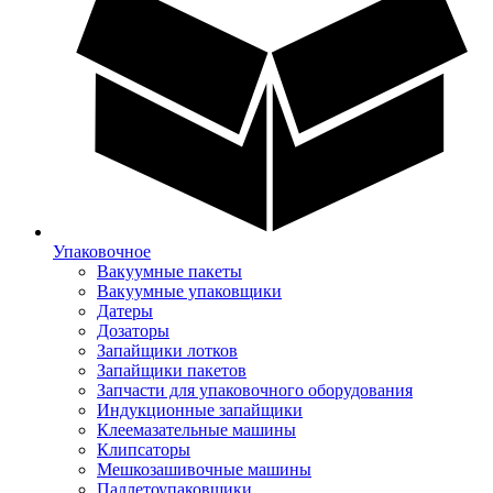
Упаковочное
Вакуумные пакеты
Вакуумные упаковщики
Датеры
Дозаторы
Запайщики лотков
Запайщики пакетов
Запчасти для упаковочного оборудования
Индукционные запайщики
Клеемазательные машины
Клипсаторы
Мешкозашивочные машины
Паллетоупаковщики