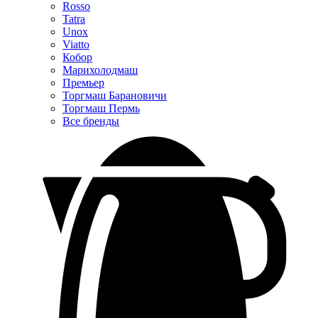
Rosso
Tatra
Unox
Viatto
Кобор
Марихолодмаш
Премьер
Торгмаш Барановичи
Торгмаш Пермь
Все бренды