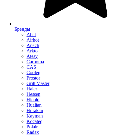
Бренды
Abat
Airhot
Apach
Arkto
Atesy
Carboma
CAS
Cooleq
Frostor
Grill Master
Haier
Hessen
Hicold
Hualian
Hurakan
Kayman
Kocateq
Polair
Radax