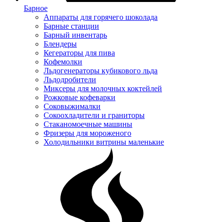
Барное
Аппараты для горячего шоколада
Барные станции
Барный инвентарь
Блендеры
Кегераторы для пива
Кофемолки
Льдогенераторы кубикового льда
Льдодробители
Миксеры для молочных коктейлей
Рожковые кофеварки
Соковыжималки
Сокоохладители и граниторы
Стаканомоечные машины
Фризеры для мороженого
Холодильники витрины маленькие