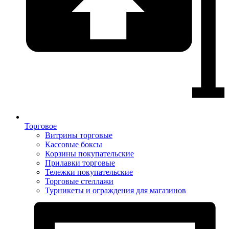
Торговое
Витрины торговые
Кассовые боксы
Корзины покупательские
Прилавки торговые
Тележки покупательские
Торговые стеллажи
Турникеты и ограждения для магазинов