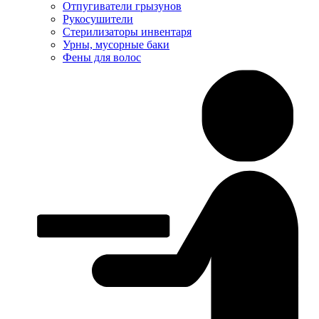
Отпугиватели грызунов
Рукосушители
Стерилизаторы инвентаря
Урны, мусорные баки
Фены для волос