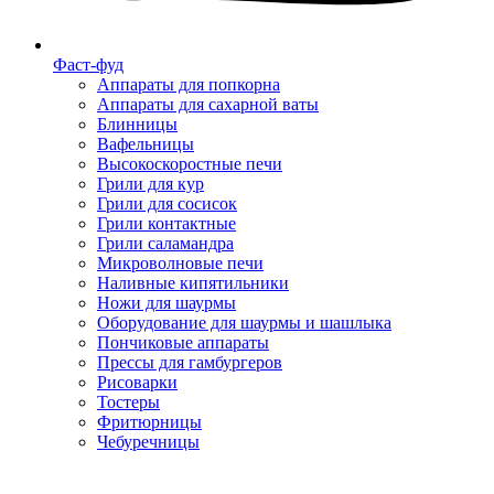
Фаст-фуд
Аппараты для попкорна
Аппараты для сахарной ваты
Блинницы
Вафельницы
Высокоскоростные печи
Грили для кур
Грили для сосисок
Грили контактные
Грили саламандра
Микроволновые печи
Наливные кипятильники
Ножи для шаурмы
Оборудование для шаурмы и шашлыка
Пончиковые аппараты
Прессы для гамбургеров
Рисоварки
Тостеры
Фритюрницы
Чебуречницы