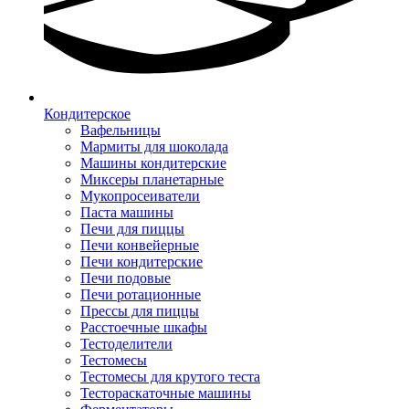
Кондитерское
Вафельницы
Мармиты для шоколада
Машины кондитерские
Миксеры планетарные
Мукопросеиватели
Паста машины
Печи для пиццы
Печи конвейерные
Печи кондитерские
Печи подовые
Печи ротационные
Прессы для пиццы
Расстоечные шкафы
Тестоделители
Тестомесы
Тестомесы для крутого теста
Тестораскаточные машины