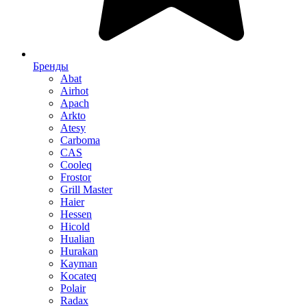
Бренды
Abat
Airhot
Apach
Arkto
Atesy
Carboma
CAS
Cooleq
Frostor
Grill Master
Haier
Hessen
Hicold
Hualian
Hurakan
Kayman
Kocateq
Polair
Radax