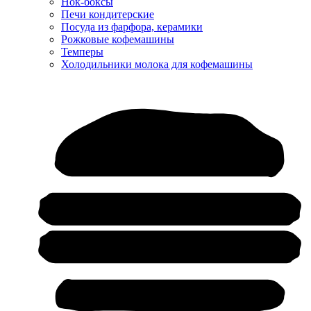
Нок-боксы
Печи кондитерские
Посуда из фарфора, керамики
Рожковые кофемашины
Темперы
Холодильники молока для кофемашины