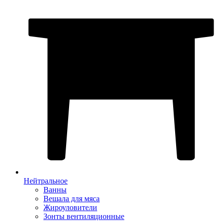
Нейтральное
Ванны
Вешала для мяса
Жироуловители
Зонты вентиляционные