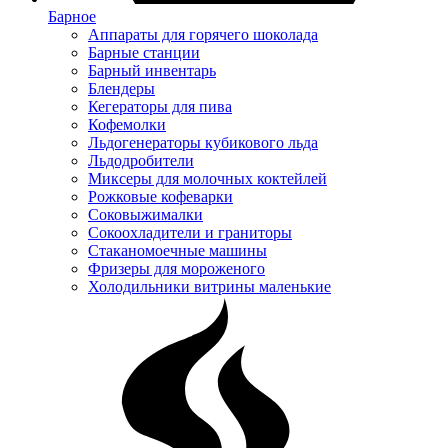
Барное
Аппараты для горячего шоколада
Барные станции
Барный инвентарь
Блендеры
Кегераторы для пива
Кофемолки
Льдогенераторы кубикового льда
Льдодробители
Миксеры для молочных коктейлей
Рожковые кофеварки
Соковыжималки
Сокоохладители и граниторы
Стаканомоечные машины
Фризеры для мороженого
Холодильники витрины маленькие