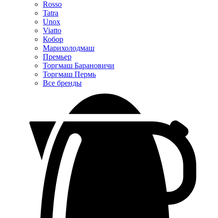
Rosso
Tatra
Unox
Viatto
Кобор
Марихолодмаш
Премьер
Торгмаш Барановичи
Торгмаш Пермь
Все бренды