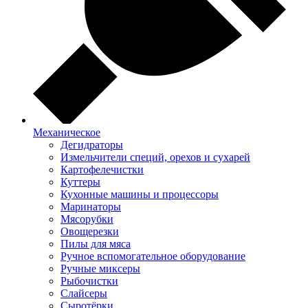
Механическое
Дегидраторы
Измельчители специй, орехов и сухарей
Картофелечистки
Куттеры
Кухонные машины и процессоры
Маринаторы
Мясорубки
Овощерезки
Пилы для мяса
Ручное вспомогательное оборудование
Ручные миксеры
Рыбочистки
Слайсеры
Сыротёрки