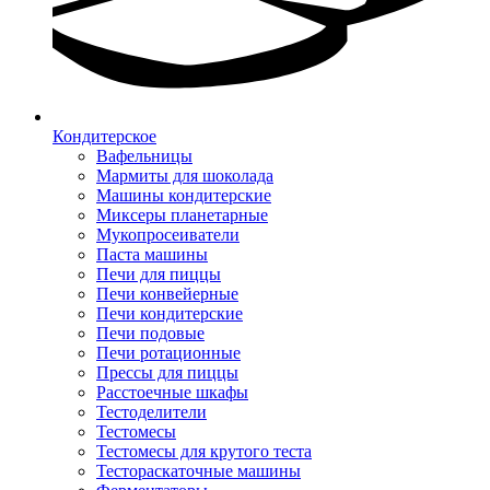
Кондитерское
Вафельницы
Мармиты для шоколада
Машины кондитерские
Миксеры планетарные
Мукопросеиватели
Паста машины
Печи для пиццы
Печи конвейерные
Печи кондитерские
Печи подовые
Печи ротационные
Прессы для пиццы
Расстоечные шкафы
Тестоделители
Тестомесы
Тестомесы для крутого теста
Тестораскаточные машины