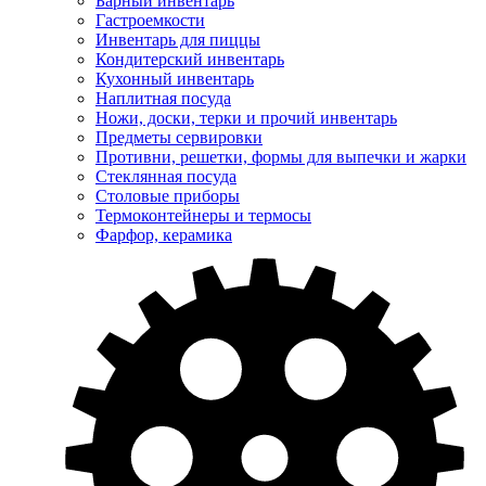
Барный инвентарь
Гастроемкости
Инвентарь для пиццы
Кондитерский инвентарь
Кухонный инвентарь
Наплитная посуда
Ножи, доски, терки и прочий инвентарь
Предметы сервировки
Противни, решетки, формы для выпечки и жарки
Стеклянная посуда
Столовые приборы
Термоконтейнеры и термосы
Фарфор, керамика