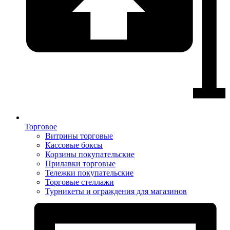
Торговое
Витрины торговые
Кассовые боксы
Корзины покупательские
Прилавки торговые
Тележки покупательские
Торговые стеллажи
Турникеты и ограждения для магазинов