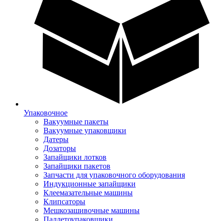
Упаковочное
Вакуумные пакеты
Вакуумные упаковщики
Датеры
Дозаторы
Запайщики лотков
Запайщики пакетов
Запчасти для упаковочного оборудования
Индукционные запайщики
Клеемазательные машины
Клипсаторы
Мешкозашивочные машины
Паллетоупаковщики