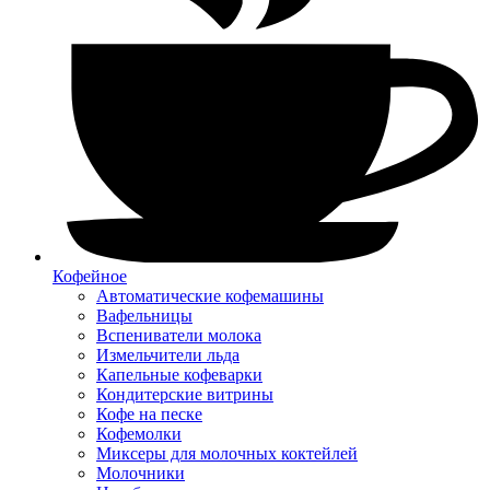
Кофейное
Автоматические кофемашины
Вафельницы
Вспениватели молока
Измельчители льда
Капельные кофеварки
Кондитерские витрины
Кофе на песке
Кофемолки
Миксеры для молочных коктейлей
Молочники