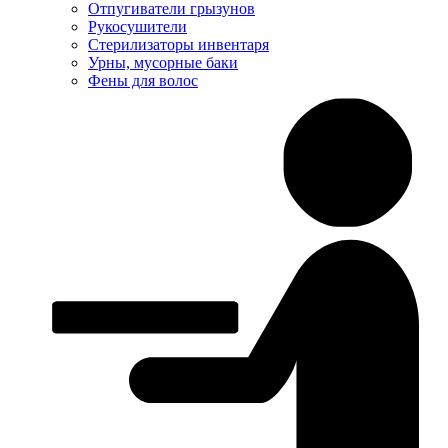
Отпугиватели грызунов
Рукосушители
Стерилизаторы инвентаря
Урны, мусорные баки
Фены для волос