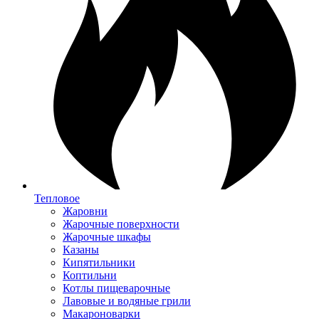
Тепловое
Жаровни
Жарочные поверхности
Жарочные шкафы
Казаны
Кипятильники
Коптильни
Котлы пищеварочные
Лавовые и водяные грили
Макароноварки