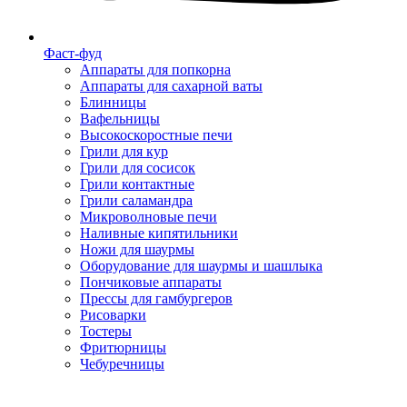
Фаст-фуд
Аппараты для попкорна
Аппараты для сахарной ваты
Блинницы
Вафельницы
Высокоскоростные печи
Грили для кур
Грили для сосисок
Грили контактные
Грили саламандра
Микроволновые печи
Наливные кипятильники
Ножи для шаурмы
Оборудование для шаурмы и шашлыка
Пончиковые аппараты
Прессы для гамбургеров
Рисоварки
Тостеры
Фритюрницы
Чебуречницы