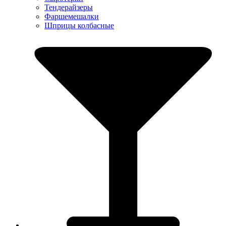
Тендерайзеры
Фаршемешалки
Шприцы колбасные