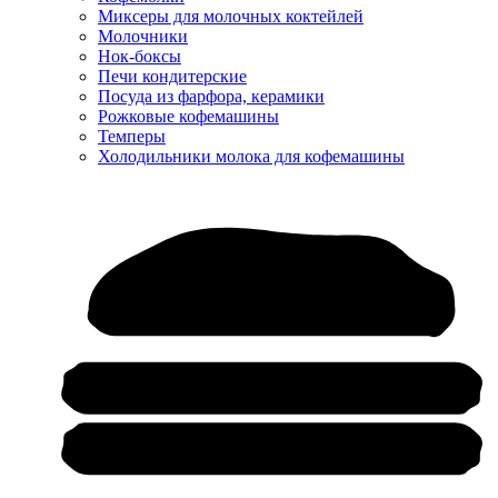
Миксеры для молочных коктейлей
Молочники
Нок-боксы
Печи кондитерские
Посуда из фарфора, керамики
Рожковые кофемашины
Темперы
Холодильники молока для кофемашины