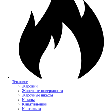
Тепловое
Жаровни
Жарочные поверхности
Жарочные шкафы
Казаны
Кипятильники
Коптильни