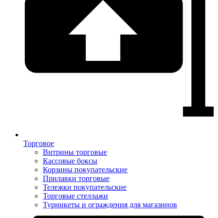
Торговое
Витрины торговые
Кассовые боксы
Корзины покупательские
Прилавки торговые
Тележки покупательские
Торговые стеллажи
Турникеты и ограждения для магазинов