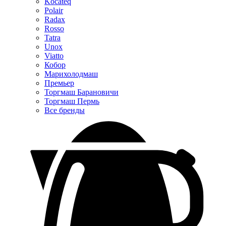
Kocateq
Polair
Radax
Rosso
Tatra
Unox
Viatto
Кобор
Марихолодмаш
Премьер
Торгмаш Барановичи
Торгмаш Пермь
Все бренды