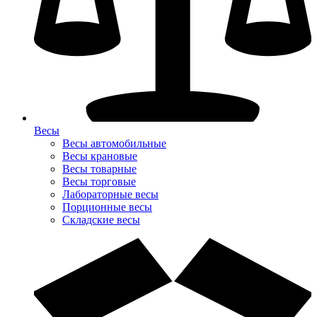
Весы
Весы автомобильные
Весы крановые
Весы товарные
Весы торговые
Лабораторные весы
Порционные весы
Складские весы