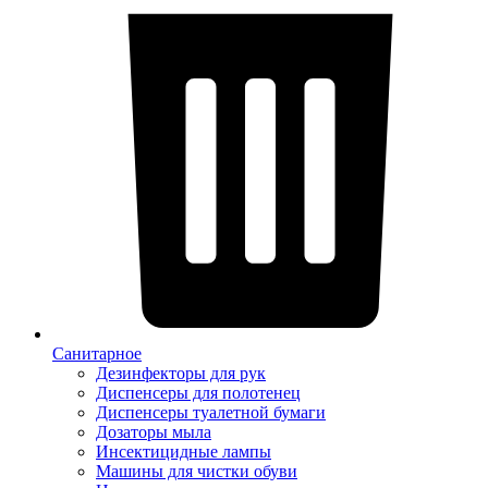
Санитарное
Дезинфекторы для рук
Диспенсеры для полотенец
Диспенсеры туалетной бумаги
Дозаторы мыла
Инсектицидные лампы
Машины для чистки обуви