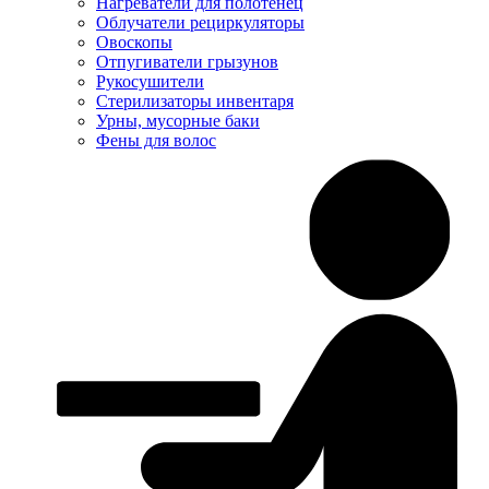
Нагреватели для полотенец
Облучатели рециркуляторы
Овоскопы
Отпугиватели грызунов
Рукосушители
Стерилизаторы инвентаря
Урны, мусорные баки
Фены для волос