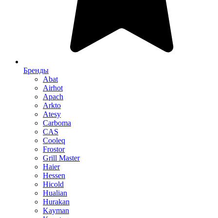
Бренды
Abat
Airhot
Apach
Arkto
Atesy
Carboma
CAS
Cooleq
Frostor
Grill Master
Haier
Hessen
Hicold
Hualian
Hurakan
Kayman