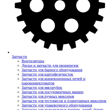
Запчасти
Вентиляторы
Диски и запчасти для овощерезок
Запчасти для барного оборудования
Запчасти для картофелечисток
Запчасти для конвекционных печей и
пароконвектоматов
Запчасти для мясорубок
Запчасти для посудомоечных машин
Запчасти для ручных миксеров
Запчасти для тестомесов и планетарных миксеров
Запчасти для упаковочного оборудования
Запчасти для холодильных витрин, ларей, бонет