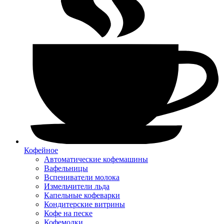
Кофейное
Автоматические кофемашины
Вафельницы
Вспениватели молока
Измельчители льда
Капельные кофеварки
Кондитерские витрины
Кофе на песке
Кофемолки