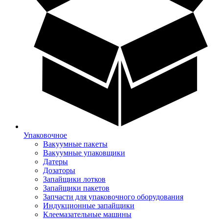
Упаковочное
Вакуумные пакеты
Вакуумные упаковщики
Датеры
Дозаторы
Запайщики лотков
Запайщики пакетов
Запчасти для упаковочного оборудования
Индукционные запайщики
Клеемазательные машины