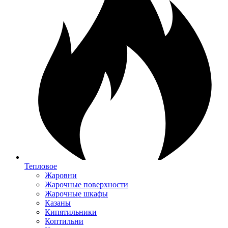
Тепловое
Жаровни
Жарочные поверхности
Жарочные шкафы
Казаны
Кипятильники
Коптильни