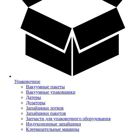
Упаковочное
Вакуумные пакеты
Вакуумные упаковщики
Датеры
Дозаторы
Запайщики лотков
Запайщики пакетов
Запчасти для упаковочного оборудования
Индукционные запайщики
Клеемазательные машины