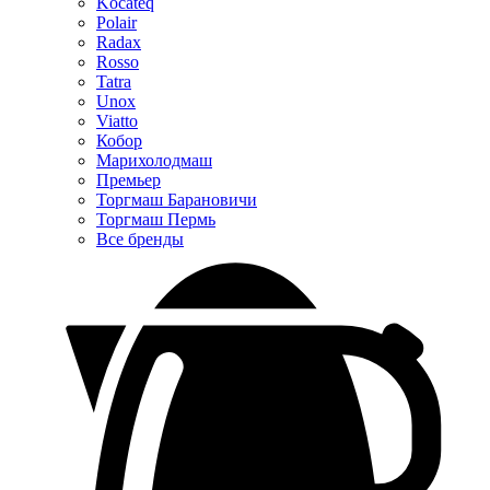
Kocateq
Polair
Radax
Rosso
Tatra
Unox
Viatto
Кобор
Марихолодмаш
Премьер
Торгмаш Барановичи
Торгмаш Пермь
Все бренды