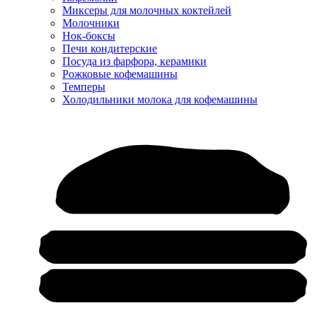
Миксеры для молочных коктейлей
Молочники
Нок-боксы
Печи кондитерские
Посуда из фарфора, керамики
Рожковые кофемашины
Темперы
Холодильники молока для кофемашины