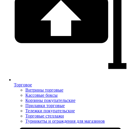
Торговое
Витрины торговые
Кассовые боксы
Корзины покупательские
Прилавки торговые
Тележки покупательские
Торговые стеллажи
Турникеты и ограждения для магазинов