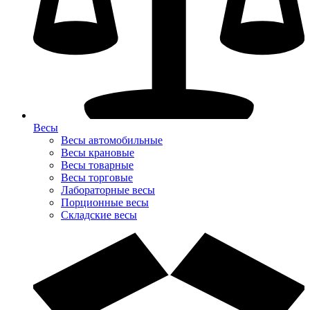
Весы
Весы автомобильные
Весы крановые
Весы товарные
Весы торговые
Лабораторные весы
Порционные весы
Складские весы