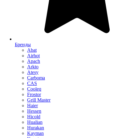
Бренды
Abat
Airhot
Apach
Arkto
Atesy
Carboma
CAS
Cooleq
Frostor
Grill Master
Haier
Hessen
Hicold
Hualian
Hurakan
Kayman