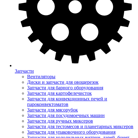
Запчасти
Вентиляторы
Диски и запчасти для овощерезок
Запчасти для барного оборудования
Запчасти для картофелечисток
Запчасти для конвекционных печей и
пароконвектоматов
Запчасти для мясорубок
Запчасти для посудомоечных машин
Запчасти для ручных миксеров
Запчасти для тестомесов и планетарных миксеров
Запчасти для упаковочного оборудования
Запчасти для холодильных витрин, ларей, бонет