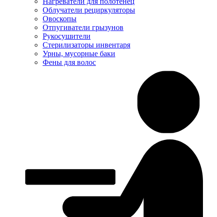
Нагреватели для полотенец
Облучатели рециркуляторы
Овоскопы
Отпугиватели грызунов
Рукосушители
Стерилизаторы инвентаря
Урны, мусорные баки
Фены для волос