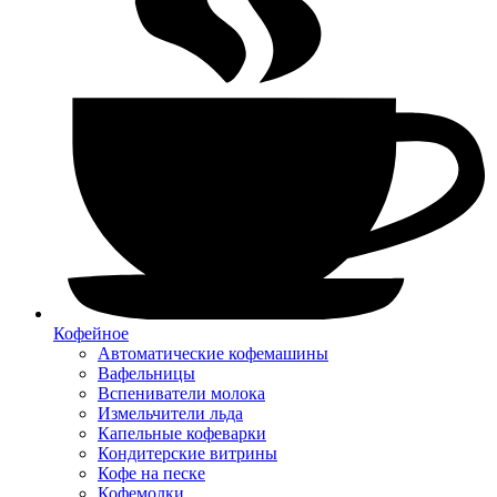
Кофейное
Автоматические кофемашины
Вафельницы
Вспениватели молока
Измельчители льда
Капельные кофеварки
Кондитерские витрины
Кофе на песке
Кофемолки