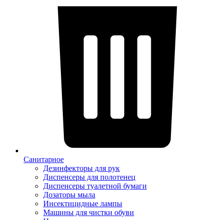
Санитарное
Дезинфекторы для рук
Диспенсеры для полотенец
Диспенсеры туалетной бумаги
Дозаторы мыла
Инсектицидные лампы
Машины для чистки обуви