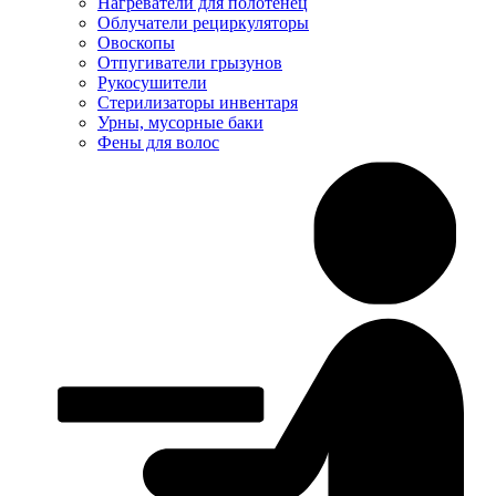
Нагреватели для полотенец
Облучатели рециркуляторы
Овоскопы
Отпугиватели грызунов
Рукосушители
Стерилизаторы инвентаря
Урны, мусорные баки
Фены для волос