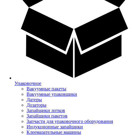
Упаковочное
Вакуумные пакеты
Вакуумные упаковщики
Датеры
Дозаторы
Запайщики лотков
Запайщики пакетов
Запчасти для упаковочного оборудования
Индукционные запайщики
Клеемазательные машины