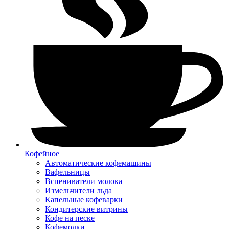
Кофейное
Автоматические кофемашины
Вафельницы
Вспениватели молока
Измельчители льда
Капельные кофеварки
Кондитерские витрины
Кофе на песке
Кофемолки