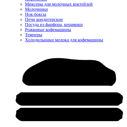
Миксеры для молочных коктейлей
Молочники
Нок-боксы
Печи кондитерские
Посуда из фарфора, керамики
Рожковые кофемашины
Темперы
Холодильники молока для кофемашины