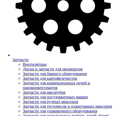
Запчасти
Вентиляторы
Диски и запчасти для овощерезок
Запчасти для барного оборудования
Запчасти для картофелечисток
Запчасти для конвекционных печей и
пароконвектоматов
Запчасти для мясорубок
Запчасти для посудомоечных машин
Запчасти для ручных миксеров
Запчасти для тестомесов и планетарных миксеров
Запчасти для упаковочного оборудования
Запчасти для холодильных витрин, ларей, бонет