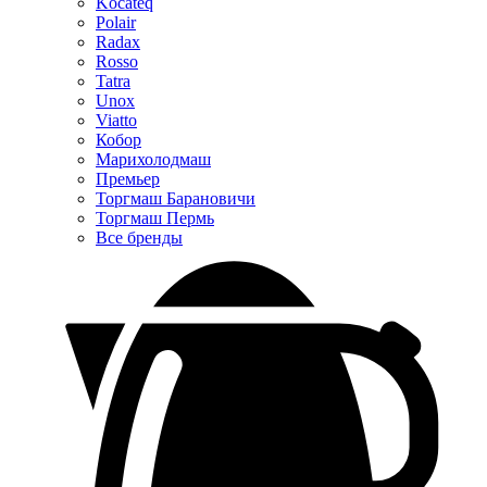
Kocateq
Polair
Radax
Rosso
Tatra
Unox
Viatto
Кобор
Марихолодмаш
Премьер
Торгмаш Барановичи
Торгмаш Пермь
Все бренды