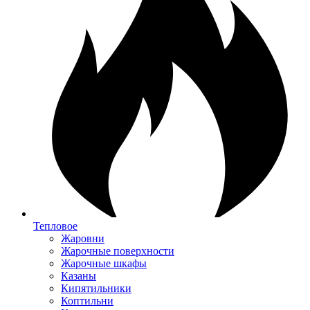
Тепловое
Жаровни
Жарочные поверхности
Жарочные шкафы
Казаны
Кипятильники
Коптильни