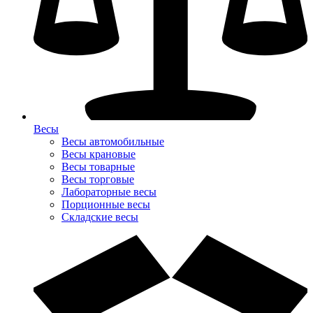
Весы
Весы автомобильные
Весы крановые
Весы товарные
Весы торговые
Лабораторные весы
Порционные весы
Складские весы