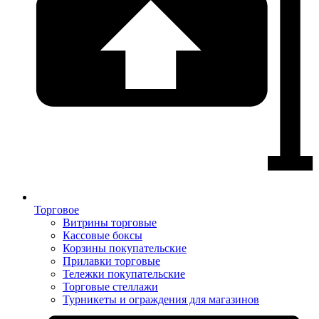
Торговое
Витрины торговые
Кассовые боксы
Корзины покупательские
Прилавки торговые
Тележки покупательские
Торговые стеллажи
Турникеты и ограждения для магазинов