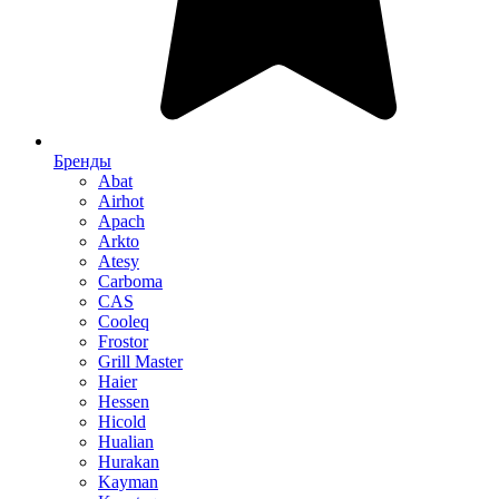
Бренды
Abat
Airhot
Apach
Arkto
Atesy
Carboma
CAS
Cooleq
Frostor
Grill Master
Haier
Hessen
Hicold
Hualian
Hurakan
Kayman