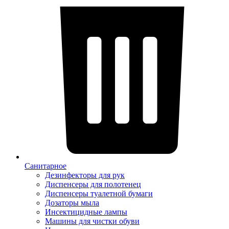
Санитарное
Дезинфекторы для рук
Диспенсеры для полотенец
Диспенсеры туалетной бумаги
Дозаторы мыла
Инсектицидные лампы
Машины для чистки обуви