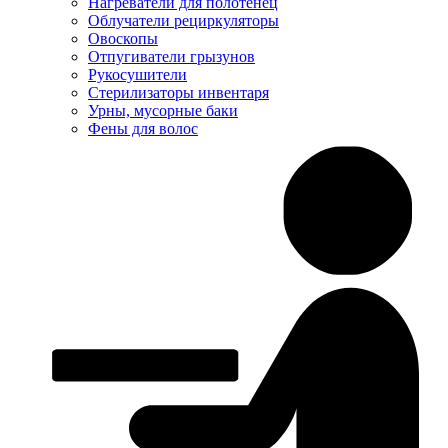
Нагреватели для полотенец
Облучатели рециркуляторы
Овоскопы
Отпугиватели грызунов
Рукосушители
Стерилизаторы инвентаря
Урны, мусорные баки
Фены для волос