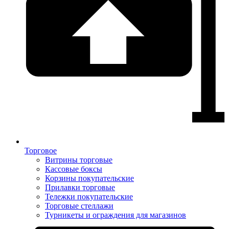
Торговое
Витрины торговые
Кассовые боксы
Корзины покупательские
Прилавки торговые
Тележки покупательские
Торговые стеллажи
Турникеты и ограждения для магазинов