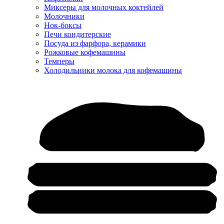
Миксеры для молочных коктейлей
Молочники
Нок-боксы
Печи кондитерские
Посуда из фарфора, керамики
Рожковые кофемашины
Темперы
Холодильники молока для кофемашины