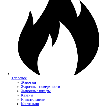
Тепловое
Жаровни
Жарочные поверхности
Жарочные шкафы
Казаны
Кипятильники
Коптильни