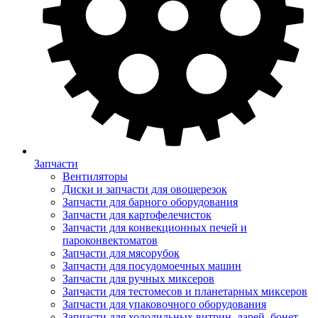
Запчасти
Вентиляторы
Диски и запчасти для овощерезок
Запчасти для барного оборудования
Запчасти для картофелечисток
Запчасти для конвекционных печей и
пароконвектоматов
Запчасти для мясорубок
Запчасти для посудомоечных машин
Запчасти для ручных миксеров
Запчасти для тестомесов и планетарных миксеров
Запчасти для упаковочного оборудования
Запчасти для холодильных витрин, ларей, бонет