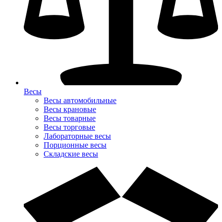
Весы
Весы автомобильные
Весы крановые
Весы товарные
Весы торговые
Лабораторные весы
Порционные весы
Складские весы