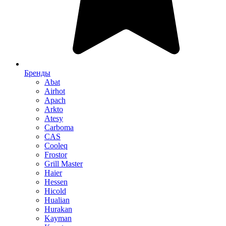
Бренды
Abat
Airhot
Apach
Arkto
Atesy
Carboma
CAS
Cooleq
Frostor
Grill Master
Haier
Hessen
Hicold
Hualian
Hurakan
Kayman