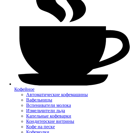
Кофейное
Автоматические кофемашины
Вафельницы
Вспениватели молока
Измельчители льда
Капельные кофеварки
Кондитерские витрины
Кофе на песке
Кофемолки