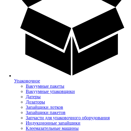
Упаковочное
Вакуумные пакеты
Вакуумные упаковщики
Датеры
Дозаторы
Запайщики лотков
Запайщики пакетов
Запчасти для упаковочного оборудования
Индукционные запайщики
Клеемазательные машины