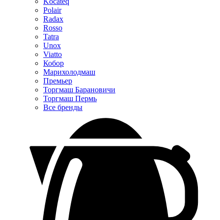
Kocateq
Polair
Radax
Rosso
Tatra
Unox
Viatto
Кобор
Марихолодмаш
Премьер
Торгмаш Барановичи
Торгмаш Пермь
Все бренды