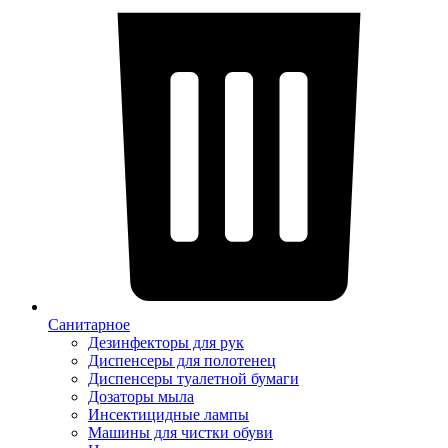
Санитарное
Дезинфекторы для рук
Диспенсеры для полотенец
Диспенсеры туалетной бумаги
Дозаторы мыла
Инсектицидные лампы
Машины для чистки обуви