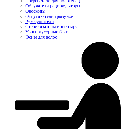
Нагреватели для полотенец
Облучатели рециркуляторы
Овоскопы
Отпугиватели грызунов
Рукосушители
Стерилизаторы инвентаря
Урны, мусорные баки
Фены для волос