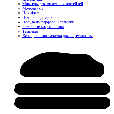
Миксеры для молочных коктейлей
Молочники
Нок-боксы
Печи кондитерские
Посуда из фарфора, керамики
Рожковые кофемашины
Темперы
Холодильники молока для кофемашины