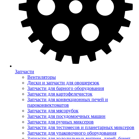
Запчасти
Вентиляторы
Диски и запчасти для овощерезок
Запчасти для барного оборудования
Запчасти для картофелечисток
Запчасти для конвекционных печей и
пароконвектоматов
Запчасти для мясорубок
Запчасти для посудомоечных машин
Запчасти для ручных миксеров
Запчасти для тестомесов и планетарных миксеров
Запчасти для упаковочного оборудования
Запчасти для холодильных витрин, ларей, бонет