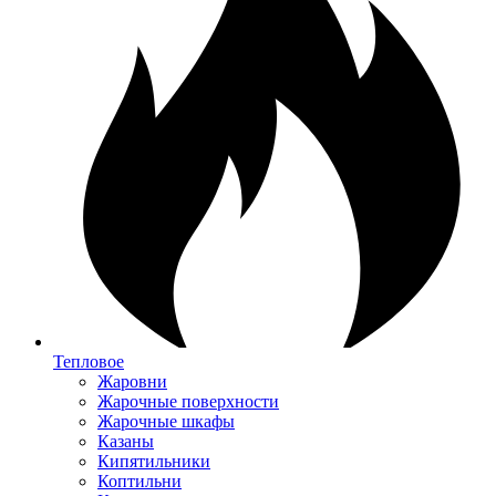
Тепловое
Жаровни
Жарочные поверхности
Жарочные шкафы
Казаны
Кипятильники
Коптильни