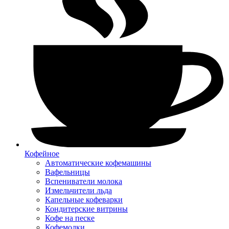
Кофейное
Автоматические кофемашины
Вафельницы
Вспениватели молока
Измельчители льда
Капельные кофеварки
Кондитерские витрины
Кофе на песке
Кофемолки