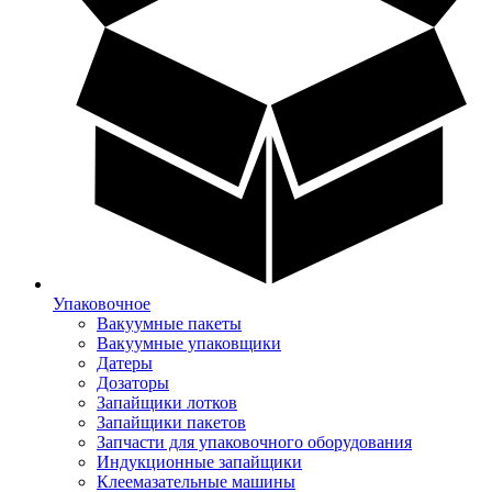
Упаковочное
Вакуумные пакеты
Вакуумные упаковщики
Датеры
Дозаторы
Запайщики лотков
Запайщики пакетов
Запчасти для упаковочного оборудования
Индукционные запайщики
Клеемазательные машины