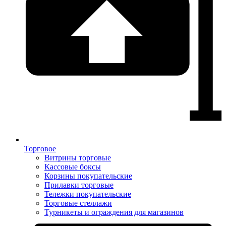
Торговое
Витрины торговые
Кассовые боксы
Корзины покупательские
Прилавки торговые
Тележки покупательские
Торговые стеллажи
Турникеты и ограждения для магазинов