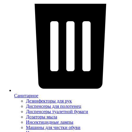
Санитарное
Дезинфекторы для рук
Диспенсеры для полотенец
Диспенсеры туалетной бумаги
Дозаторы мыла
Инсектицидные лампы
Машины для чистки обуви