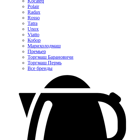
Kocateq
Polair
Radax
Rosso
Tatra
Unox
Viatto
Кобор
Марихолодмаш
Премьер
Торгмаш Барановичи
Торгмаш Пермь
Все бренды