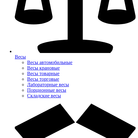
Весы
Весы автомобильные
Весы крановые
Весы товарные
Весы торговые
Лабораторные весы
Порционные весы
Складские весы