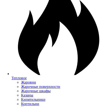
Тепловое
Жаровни
Жарочные поверхности
Жарочные шкафы
Казаны
Кипятильники
Коптильни