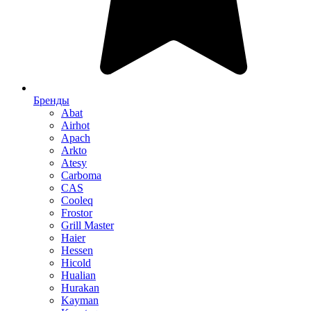
Бренды
Abat
Airhot
Apach
Arkto
Atesy
Carboma
CAS
Cooleq
Frostor
Grill Master
Haier
Hessen
Hicold
Hualian
Hurakan
Kayman