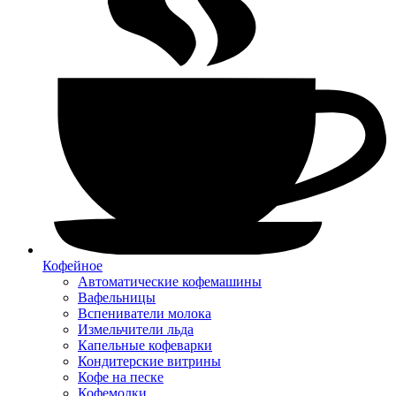
Кофейное
Автоматические кофемашины
Вафельницы
Вспениватели молока
Измельчители льда
Капельные кофеварки
Кондитерские витрины
Кофе на песке
Кофемолки