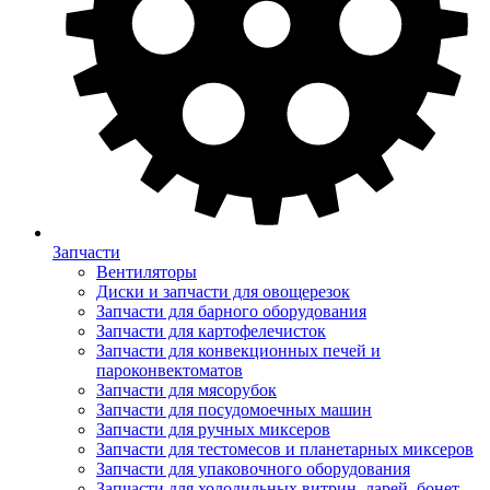
Запчасти
Вентиляторы
Диски и запчасти для овощерезок
Запчасти для барного оборудования
Запчасти для картофелечисток
Запчасти для конвекционных печей и
пароконвектоматов
Запчасти для мясорубок
Запчасти для посудомоечных машин
Запчасти для ручных миксеров
Запчасти для тестомесов и планетарных миксеров
Запчасти для упаковочного оборудования
Запчасти для холодильных витрин, ларей, бонет