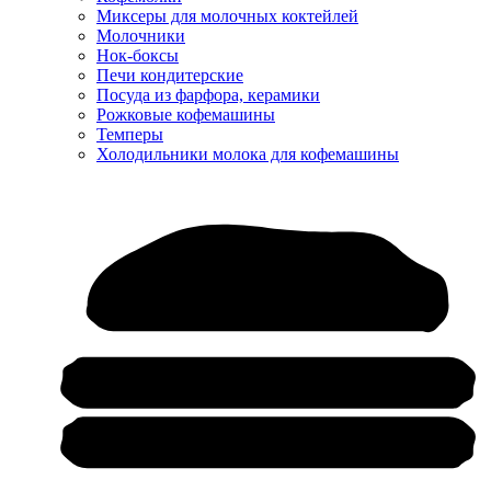
Миксеры для молочных коктейлей
Молочники
Нок-боксы
Печи кондитерские
Посуда из фарфора, керамики
Рожковые кофемашины
Темперы
Холодильники молока для кофемашины