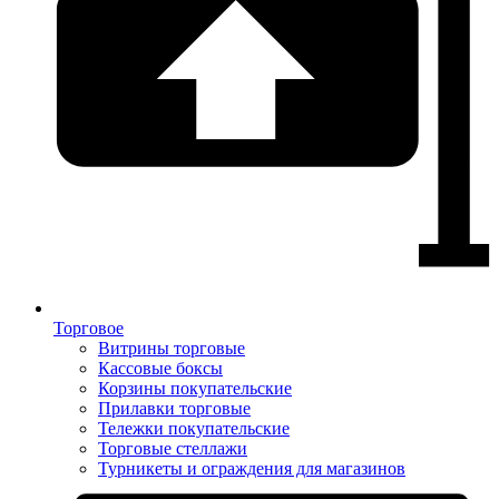
Торговое
Витрины торговые
Кассовые боксы
Корзины покупательские
Прилавки торговые
Тележки покупательские
Торговые стеллажи
Турникеты и ограждения для магазинов