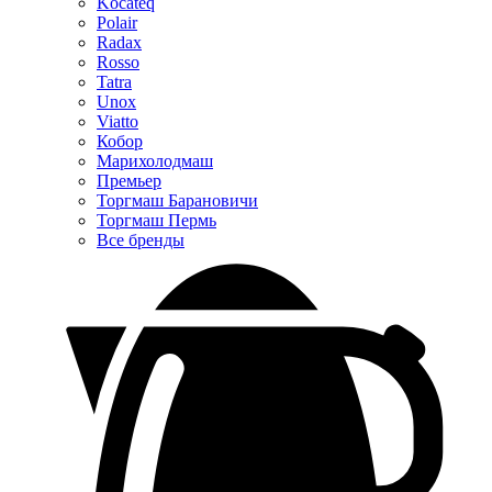
Kocateq
Polair
Radax
Rosso
Tatra
Unox
Viatto
Кобор
Марихолодмаш
Премьер
Торгмаш Барановичи
Торгмаш Пермь
Все бренды