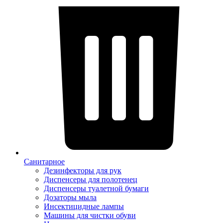
Санитарное
Дезинфекторы для рук
Диспенсеры для полотенец
Диспенсеры туалетной бумаги
Дозаторы мыла
Инсектицидные лампы
Машины для чистки обуви