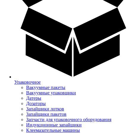
Упаковочное
Вакуумные пакеты
Вакуумные упаковщики
Датеры
Дозаторы
Запайщики лотков
Запайщики пакетов
Запчасти для упаковочного оборудования
Индукционные запайщики
Клеемазательные машины