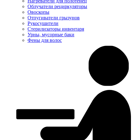
Нагреватели для полотенец
Облучатели рециркуляторы
Овоскопы
Отпугиватели грызунов
Рукосушители
Стерилизаторы инвентаря
Урны, мусорные баки
Фены для волос