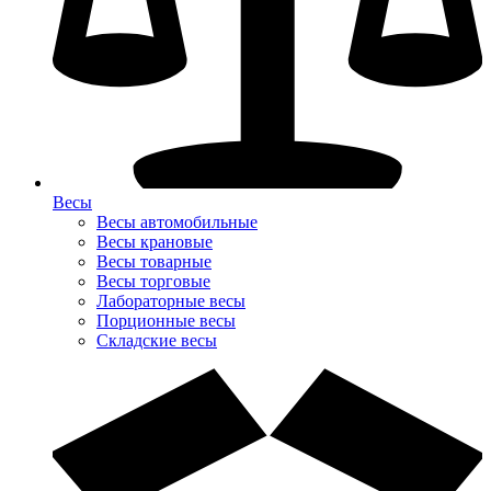
Весы
Весы автомобильные
Весы крановые
Весы товарные
Весы торговые
Лабораторные весы
Порционные весы
Складские весы