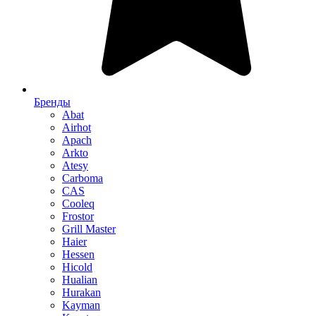
Бренды
Abat
Airhot
Apach
Arkto
Atesy
Carboma
CAS
Cooleq
Frostor
Grill Master
Haier
Hessen
Hicold
Hualian
Hurakan
Kayman