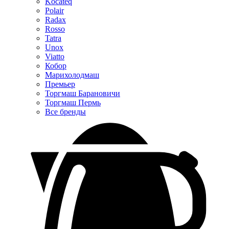
Kocateq
Polair
Radax
Rosso
Tatra
Unox
Viatto
Кобор
Марихолодмаш
Премьер
Торгмаш Барановичи
Торгмаш Пермь
Все бренды