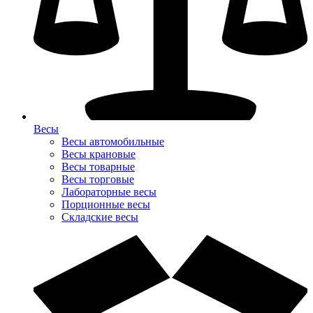
Весы
Весы автомобильные
Весы крановые
Весы товарные
Весы торговые
Лабораторные весы
Порционные весы
Складские весы