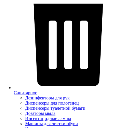
Санитарное
Дезинфекторы для рук
Диспенсеры для полотенец
Диспенсеры туалетной бумаги
Дозаторы мыла
Инсектицидные лампы
Машины для чистки обуви