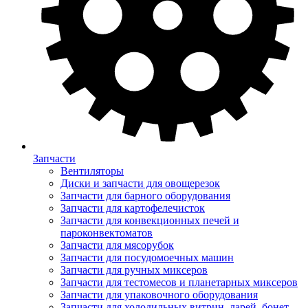
Запчасти
Вентиляторы
Диски и запчасти для овощерезок
Запчасти для барного оборудования
Запчасти для картофелечисток
Запчасти для конвекционных печей и
пароконвектоматов
Запчасти для мясорубок
Запчасти для посудомоечных машин
Запчасти для ручных миксеров
Запчасти для тестомесов и планетарных миксеров
Запчасти для упаковочного оборудования
Запчасти для холодильных витрин, ларей, бонет