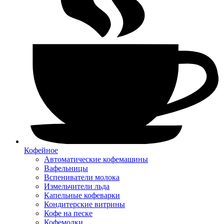
Кофейное
Автоматические кофемашины
Вафельницы
Вспениватели молока
Измельчители льда
Капельные кофеварки
Кондитерские витрины
Кофе на песке
Кофемолки