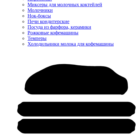
Миксеры для молочных коктейлей
Молочники
Нок-боксы
Печи кондитерские
Посуда из фарфора, керамики
Рожковые кофемашины
Темперы
Холодильники молока для кофемашины