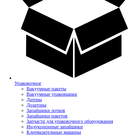
Упаковочное
Вакуумные пакеты
Вакуумные упаковщики
Датеры
Дозаторы
Запайщики лотков
Запайщики пакетов
Запчасти для упаковочного оборудования
Индукционные запайщики
Клеемазательные машины