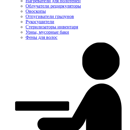
Нагреватели для полотенец
Облучатели рециркуляторы
Овоскопы
Отпугиватели грызунов
Рукосушители
Стерилизаторы инвентаря
Урны, мусорные баки
Фены для волос