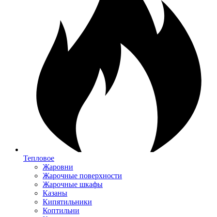
Тепловое
Жаровни
Жарочные поверхности
Жарочные шкафы
Казаны
Кипятильники
Коптильни