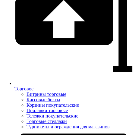
Торговое
Витрины торговые
Кассовые боксы
Корзины покупательские
Прилавки торговые
Тележки покупательские
Торговые стеллажи
Турникеты и ограждения для магазинов