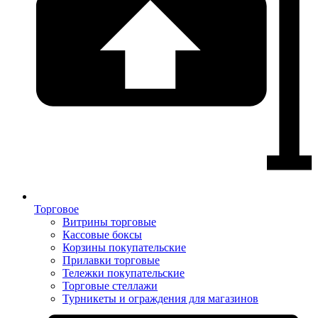
Торговое
Витрины торговые
Кассовые боксы
Корзины покупательские
Прилавки торговые
Тележки покупательские
Торговые стеллажи
Турникеты и ограждения для магазинов