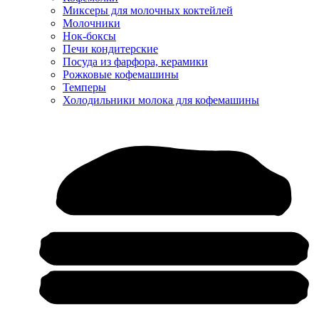
Миксеры для молочных коктейлей
Молочники
Нок-боксы
Печи кондитерские
Посуда из фарфора, керамики
Рожковые кофемашины
Темперы
Холодильники молока для кофемашины