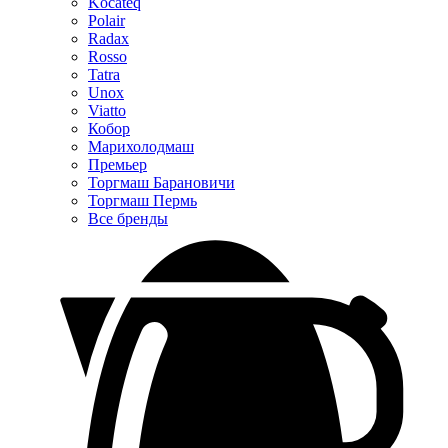
Kocateq
Polair
Radax
Rosso
Tatra
Unox
Viatto
Кобор
Марихолодмаш
Премьер
Торгмаш Барановичи
Торгмаш Пермь
Все бренды