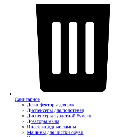
Санитарное
Дезинфекторы для рук
Диспенсеры для полотенец
Диспенсеры туалетной бумаги
Дозаторы мыла
Инсектицидные лампы
Машины для чистки обуви