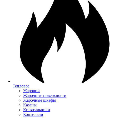
Тепловое
Жаровни
Жарочные поверхности
Жарочные шкафы
Казаны
Кипятильники
Коптильни