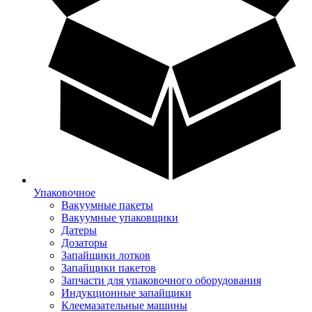
Упаковочное
Вакуумные пакеты
Вакуумные упаковщики
Датеры
Дозаторы
Запайщики лотков
Запайщики пакетов
Запчасти для упаковочного оборудования
Индукционные запайщики
Клеемазательные машины