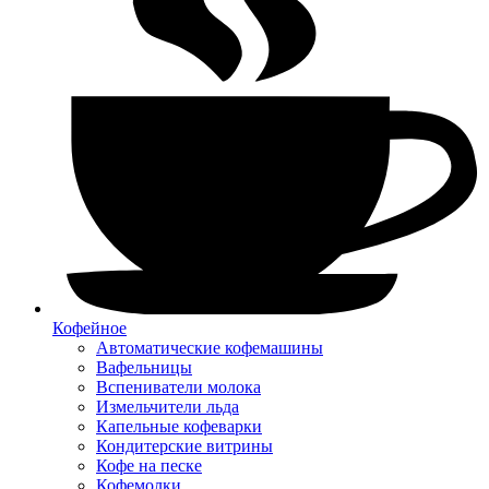
Кофейное
Автоматические кофемашины
Вафельницы
Вспениватели молока
Измельчители льда
Капельные кофеварки
Кондитерские витрины
Кофе на песке
Кофемолки