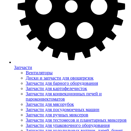
Запчасти
Вентиляторы
Диски и запчасти для овощерезок
Запчасти для барного оборудования
Запчасти для картофелечисток
Запчасти для конвекционных печей и
пароконвектоматов
Запчасти для мясорубок
Запчасти для посудомоечных машин
Запчасти для ручных миксеров
Запчасти для тестомесов и планетарных миксеров
Запчасти для упаковочного оборудования
Запчасти для холодильных витрин, ларей, бонет