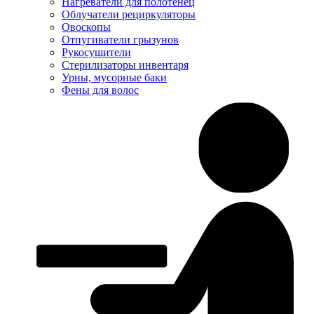
Нагреватели для полотенец
Облучатели рециркуляторы
Овоскопы
Отпугиватели грызунов
Рукосушители
Стерилизаторы инвентаря
Урны, мусорные баки
Фены для волос