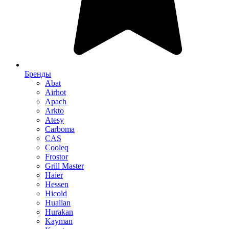
Бренды
Abat
Airhot
Apach
Arkto
Atesy
Carboma
CAS
Cooleq
Frostor
Grill Master
Haier
Hessen
Hicold
Hualian
Hurakan
Kayman