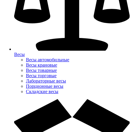
Весы
Весы автомобильные
Весы крановые
Весы товарные
Весы торговые
Лабораторные весы
Порционные весы
Складские весы