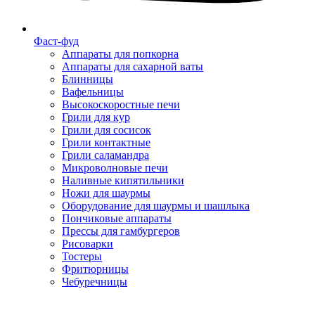
Фаст-фуд
Аппараты для попкорна
Аппараты для сахарной ваты
Блинницы
Вафельницы
Высокоскоростные печи
Грили для кур
Грили для сосисок
Грили контактные
Грили саламандра
Микроволновые печи
Наливные кипятильники
Ножи для шаурмы
Оборудование для шаурмы и шашлыка
Пончиковые аппараты
Прессы для гамбургеров
Рисоварки
Тостеры
Фритюрницы
Чебуречницы