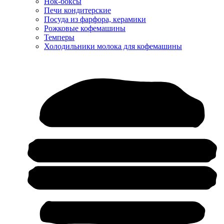
Нок-боксы
Печи кондитерские
Посуда из фарфора, керамики
Рожковые кофемашины
Темперы
Холодильники молока для кофемашины