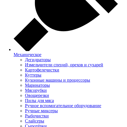
Механическое
Дегидраторы
Измельчители специй, орехов и сухарей
Картофелечистки
Куттеры
Кухонные машины и процессоры
Маринаторы
Мясорубки
Овощерезки
Пилы для мяса
Ручное вспомогательное оборудование
Ручные миксеры
Рыбочистки
Слайсеры
Сыротёрки