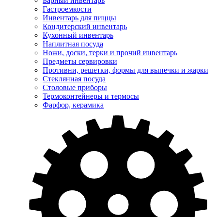
Барный инвентарь
Гастроемкости
Инвентарь для пиццы
Кондитерский инвентарь
Кухонный инвентарь
Наплитная посуда
Ножи, доски, терки и прочий инвентарь
Предметы сервировки
Противни, решетки, формы для выпечки и жарки
Стеклянная посуда
Столовые приборы
Термоконтейнеры и термосы
Фарфор, керамика