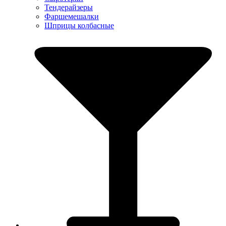
Тендерайзеры
Фаршемешалки
Шприцы колбасные