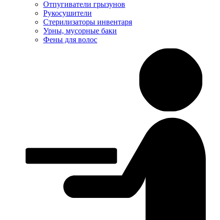
Отпугиватели грызунов
Рукосушители
Стерилизаторы инвентаря
Урны, мусорные баки
Фены для волос