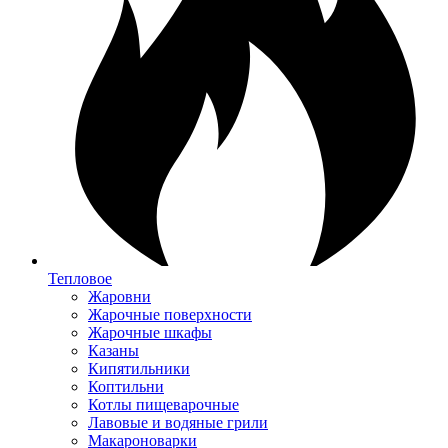
Тепловое
Жаровни
Жарочные поверхности
Жарочные шкафы
Казаны
Кипятильники
Коптильни
Котлы пищеварочные
Лавовые и водяные грили
Макароноварки