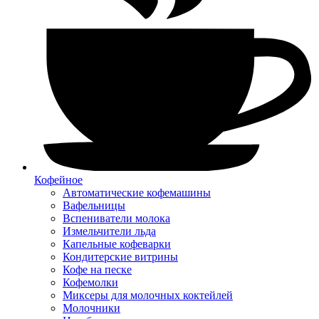
Кофейное
Автоматические кофемашины
Вафельницы
Вспениватели молока
Измельчители льда
Капельные кофеварки
Кондитерские витрины
Кофе на песке
Кофемолки
Миксеры для молочных коктейлей
Молочники