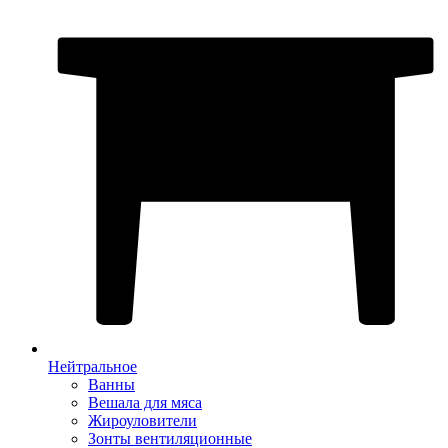
Нейтральное
Ванны
Вешала для мяса
Жироуловители
Зонты вентиляционные