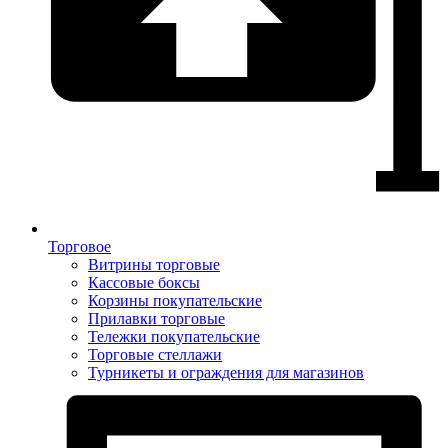
Торговое
Витрины торговые
Кассовые боксы
Корзины покупательские
Прилавки торговые
Тележки покупательские
Торговые стеллажи
Турникеты и ограждения для магазинов