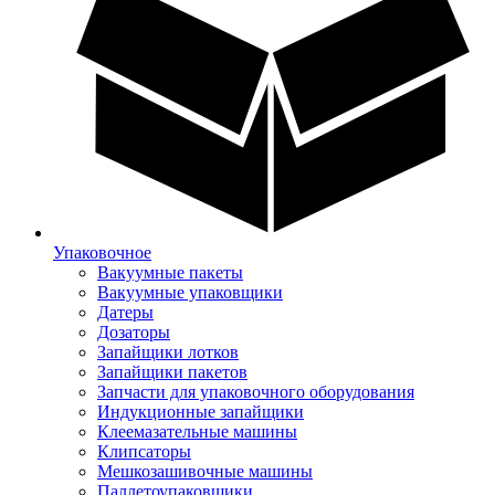
Упаковочное
Вакуумные пакеты
Вакуумные упаковщики
Датеры
Дозаторы
Запайщики лотков
Запайщики пакетов
Запчасти для упаковочного оборудования
Индукционные запайщики
Клеемазательные машины
Клипсаторы
Мешкозашивочные машины
Паллетоупаковщики