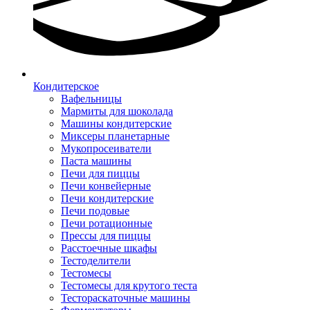
Кондитерское
Вафельницы
Мармиты для шоколада
Машины кондитерские
Миксеры планетарные
Мукопросеиватели
Паста машины
Печи для пиццы
Печи конвейерные
Печи кондитерские
Печи подовые
Печи ротационные
Прессы для пиццы
Расстоечные шкафы
Тестоделители
Тестомесы
Тестомесы для крутого теста
Тестораскаточные машины