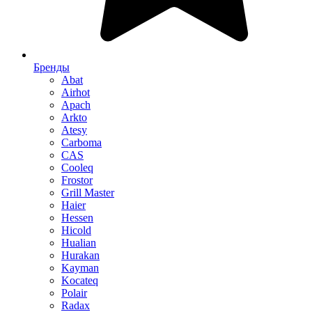
Бренды
Abat
Airhot
Apach
Arkto
Atesy
Carboma
CAS
Cooleq
Frostor
Grill Master
Haier
Hessen
Hicold
Hualian
Hurakan
Kayman
Kocateq
Polair
Radax