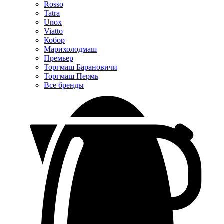
Rosso
Tatra
Unox
Viatto
Кобор
Марихолодмаш
Премьер
Торгмаш Барановичи
Торгмаш Пермь
Все бренды