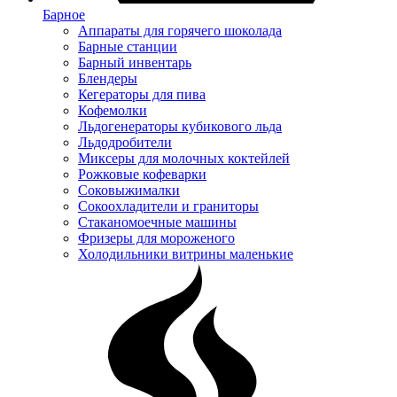
Барное
Аппараты для горячего шоколада
Барные станции
Барный инвентарь
Блендеры
Кегераторы для пива
Кофемолки
Льдогенераторы кубикового льда
Льдодробители
Миксеры для молочных коктейлей
Рожковые кофеварки
Соковыжималки
Сокоохладители и граниторы
Стаканомоечные машины
Фризеры для мороженого
Холодильники витрины маленькие