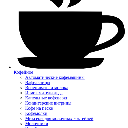
Кофейное
Автоматические кофемашины
Вафельницы
Вспениватели молока
Измельчители льда
Капельные кофеварки
Кондитерские витрины
Кофе на песке
Кофемолки
Миксеры для молочных коктейлей
Молочники