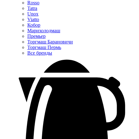
Rosso
Tatra
Unox
Viatto
Кобор
Марихолодмаш
Премьер
Торгмаш Барановичи
Торгмаш Пермь
Все бренды