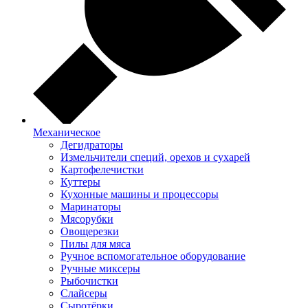
Механическое
Дегидраторы
Измельчители специй, орехов и сухарей
Картофелечистки
Куттеры
Кухонные машины и процессоры
Маринаторы
Мясорубки
Овощерезки
Пилы для мяса
Ручное вспомогательное оборудование
Ручные миксеры
Рыбочистки
Слайсеры
Сыротёрки