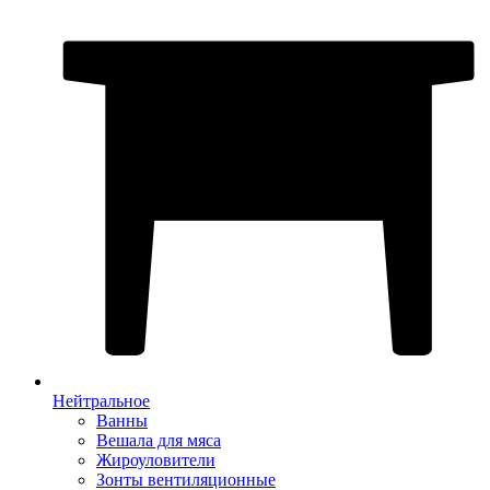
Нейтральное
Ванны
Вешала для мяса
Жироуловители
Зонты вентиляционные