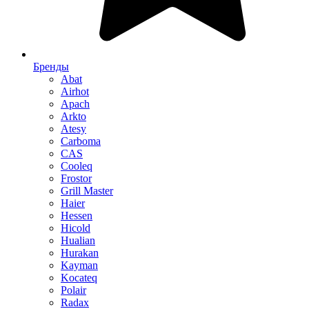
Бренды
Abat
Airhot
Apach
Arkto
Atesy
Carboma
CAS
Cooleq
Frostor
Grill Master
Haier
Hessen
Hicold
Hualian
Hurakan
Kayman
Kocateq
Polair
Radax