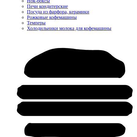
Нок-боксы
Печи кондитерские
Посуда из фарфора, керамики
Рожковые кофемашины
Темперы
Холодильники молока для кофемашины