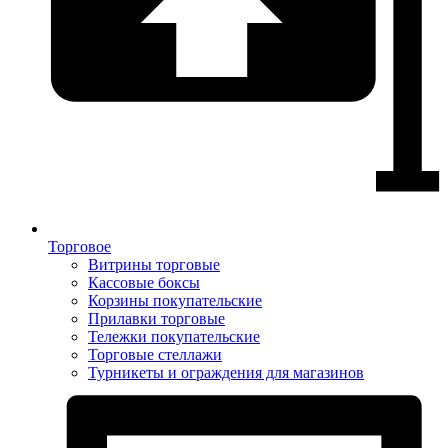
Торговое
Витрины торговые
Кассовые боксы
Корзины покупательские
Прилавки торговые
Тележки покупательские
Торговые стеллажи
Турникеты и ограждения для магазинов