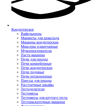
Кондитерское
Вафельницы
Мармиты для шоколада
Машины кондитерские
Миксеры планетарные
Мукопросеиватели
Паста машины
Печи для пиццы
Печи конвейерные
Печи кондитерские
Печи подовые
Печи ротационные
Прессы для пиццы
Расстоечные шкафы
Тестоделители
Тестомесы
Тестомесы для крутого теста
Тестораскаточные машины