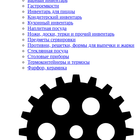
Барный инвентарь
Гастроемкости
Инвентарь для пиццы
Кондитерский инвентарь
Кухонный инвентарь
Наплитная посуда
Ножи, доски, терки и прочий инвентарь
Предметы сервировки
Противни, решетки, формы для выпечки и жарки
Стеклянная посуда
Столовые приборы
Термоконтейнеры и термосы
Фарфор, керамика