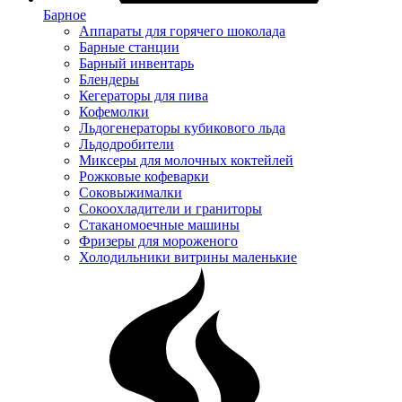
Барное
Аппараты для горячего шоколада
Барные станции
Барный инвентарь
Блендеры
Кегераторы для пива
Кофемолки
Льдогенераторы кубикового льда
Льдодробители
Миксеры для молочных коктейлей
Рожковые кофеварки
Соковыжималки
Сокоохладители и граниторы
Стаканомоечные машины
Фризеры для мороженого
Холодильники витрины маленькие