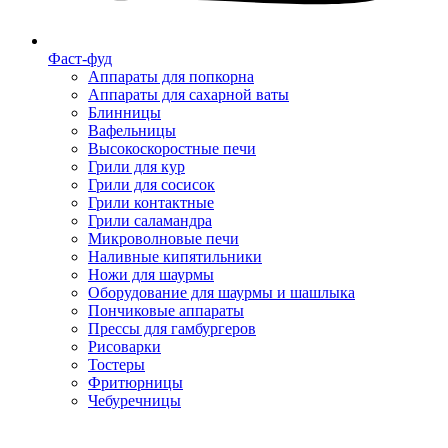
Фаст-фуд
Аппараты для попкорна
Аппараты для сахарной ваты
Блинницы
Вафельницы
Высокоскоростные печи
Грили для кур
Грили для сосисок
Грили контактные
Грили саламандра
Микроволновые печи
Наливные кипятильники
Ножи для шаурмы
Оборудование для шаурмы и шашлыка
Пончиковые аппараты
Прессы для гамбургеров
Рисоварки
Тостеры
Фритюрницы
Чебуречницы