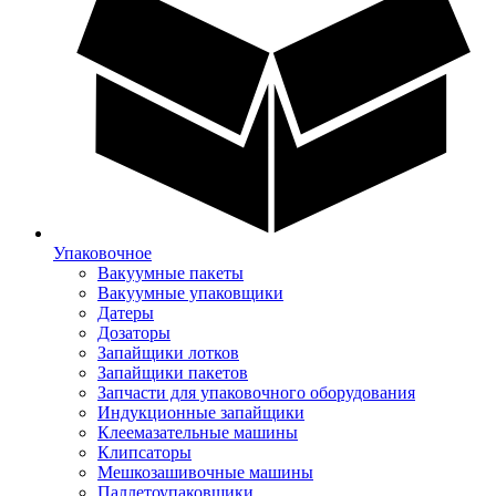
Упаковочное
Вакуумные пакеты
Вакуумные упаковщики
Датеры
Дозаторы
Запайщики лотков
Запайщики пакетов
Запчасти для упаковочного оборудования
Индукционные запайщики
Клеемазательные машины
Клипсаторы
Мешкозашивочные машины
Паллетоупаковщики