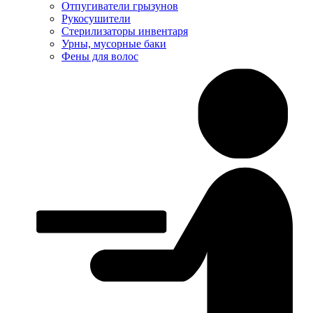
Отпугиватели грызунов
Рукосушители
Стерилизаторы инвентаря
Урны, мусорные баки
Фены для волос