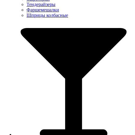
Тендерайзеры
Фаршемешалки
Шприцы колбасные