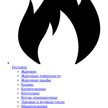
Тепловое
Жаровни
Жарочные поверхности
Жарочные шкафы
Казаны
Кипятильники
Коптильни
Котлы пищеварочные
Лавовые и водяные грили
Макароноварки