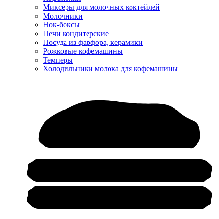
Миксеры для молочных коктейлей
Молочники
Нок-боксы
Печи кондитерские
Посуда из фарфора, керамики
Рожковые кофемашины
Темперы
Холодильники молока для кофемашины