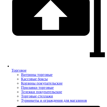
Торговое
Витрины торговые
Кассовые боксы
Корзины покупательские
Прилавки торговые
Тележки покупательские
Торговые стеллажи
Турникеты и ограждения для магазинов