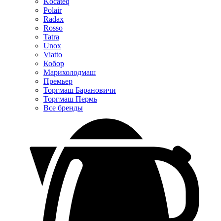
Kocateq
Polair
Radax
Rosso
Tatra
Unox
Viatto
Кобор
Марихолодмаш
Премьер
Торгмаш Барановичи
Торгмаш Пермь
Все бренды