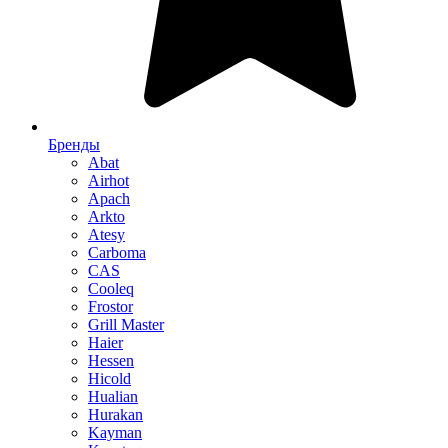
Бренды
Abat
Airhot
Apach
Arkto
Atesy
Carboma
CAS
Cooleq
Frostor
Grill Master
Haier
Hessen
Hicold
Hualian
Hurakan
Kayman