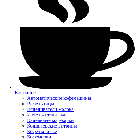
Кофейное
Автоматические кофемашины
Вафельницы
Вспениватели молока
Измельчители льда
Капельные кофеварки
Кондитерские витрины
Кофе на песке
Кофемолки