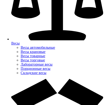
Весы
Весы автомобильные
Весы крановые
Весы товарные
Весы торговые
Лабораторные весы
Порционные весы
Складские весы