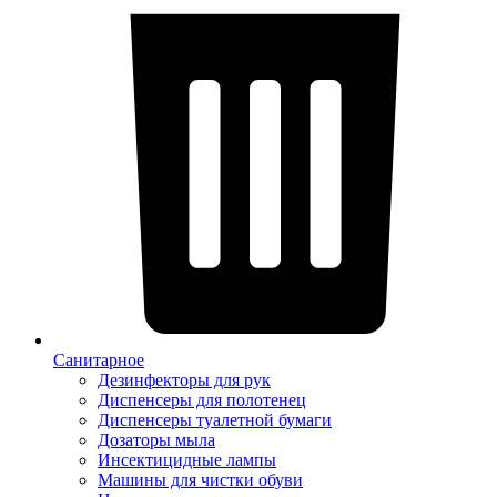
Санитарное
Дезинфекторы для рук
Диспенсеры для полотенец
Диспенсеры туалетной бумаги
Дозаторы мыла
Инсектицидные лампы
Машины для чистки обуви