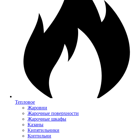
Тепловое
Жаровни
Жарочные поверхности
Жарочные шкафы
Казаны
Кипятильники
Коптильни