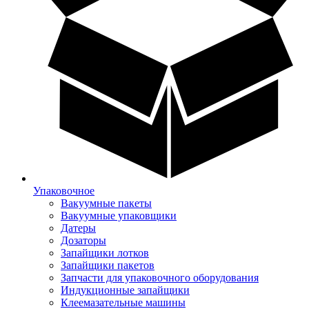
Упаковочное
Вакуумные пакеты
Вакуумные упаковщики
Датеры
Дозаторы
Запайщики лотков
Запайщики пакетов
Запчасти для упаковочного оборудования
Индукционные запайщики
Клеемазательные машины