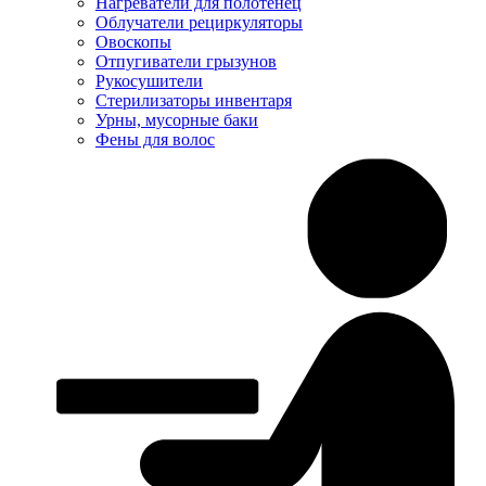
Нагреватели для полотенец
Облучатели рециркуляторы
Овоскопы
Отпугиватели грызунов
Рукосушители
Стерилизаторы инвентаря
Урны, мусорные баки
Фены для волос