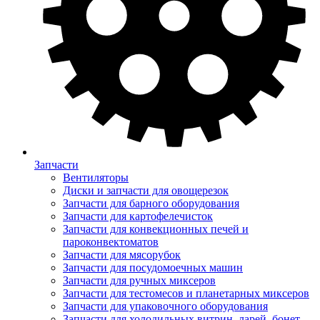
Запчасти
Вентиляторы
Диски и запчасти для овощерезок
Запчасти для барного оборудования
Запчасти для картофелечисток
Запчасти для конвекционных печей и
пароконвектоматов
Запчасти для мясорубок
Запчасти для посудомоечных машин
Запчасти для ручных миксеров
Запчасти для тестомесов и планетарных миксеров
Запчасти для упаковочного оборудования
Запчасти для холодильных витрин, ларей, бонет