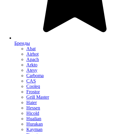
Бренды
Abat
Airhot
Apach
Arkto
Atesy
Carboma
CAS
Cooleq
Frostor
Grill Master
Haier
Hessen
Hicold
Hualian
Hurakan
Kayman