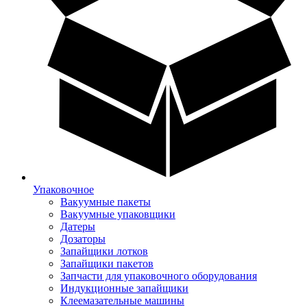
Упаковочное
Вакуумные пакеты
Вакуумные упаковщики
Датеры
Дозаторы
Запайщики лотков
Запайщики пакетов
Запчасти для упаковочного оборудования
Индукционные запайщики
Клеемазательные машины