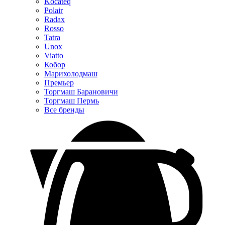
Kocateq
Polair
Radax
Rosso
Tatra
Unox
Viatto
Кобор
Марихолодмаш
Премьер
Торгмаш Барановичи
Торгмаш Пермь
Все бренды