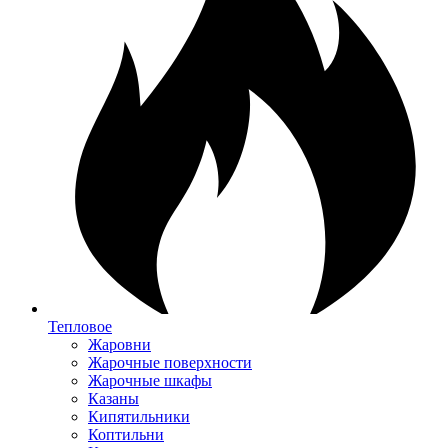
Тепловое
Жаровни
Жарочные поверхности
Жарочные шкафы
Казаны
Кипятильники
Коптильни