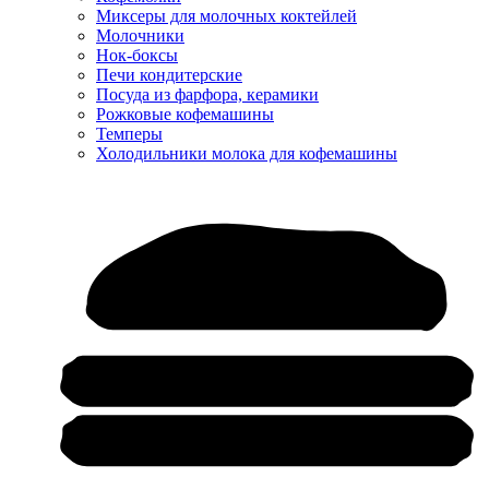
Миксеры для молочных коктейлей
Молочники
Нок-боксы
Печи кондитерские
Посуда из фарфора, керамики
Рожковые кофемашины
Темперы
Холодильники молока для кофемашины