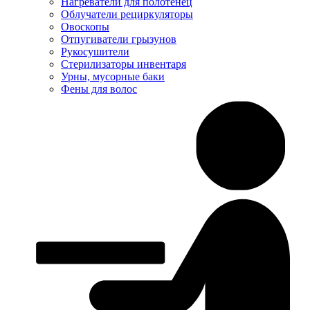
Нагреватели для полотенец
Облучатели рециркуляторы
Овоскопы
Отпугиватели грызунов
Рукосушители
Стерилизаторы инвентаря
Урны, мусорные баки
Фены для волос