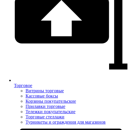
Торговое
Витрины торговые
Кассовые боксы
Корзины покупательские
Прилавки торговые
Тележки покупательские
Торговые стеллажи
Турникеты и ограждения для магазинов