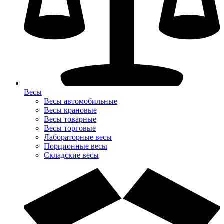
Весы
Весы автомобильные
Весы крановые
Весы товарные
Весы торговые
Лабораторные весы
Порционные весы
Складские весы