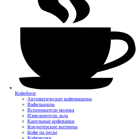
Кофейное
Автоматические кофемашины
Вафельницы
Вспениватели молока
Измельчители льда
Капельные кофеварки
Кондитерские витрины
Кофе на песке
Кофемолки