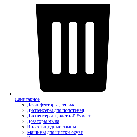
Санитарное
Дезинфекторы для рук
Диспенсеры для полотенец
Диспенсеры туалетной бумаги
Дозаторы мыла
Инсектицидные лампы
Машины для чистки обуви