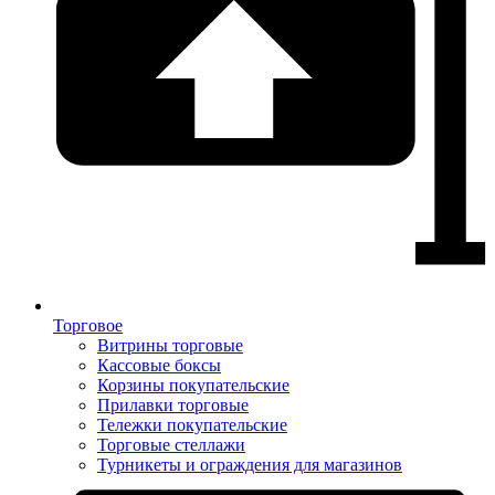
Торговое
Витрины торговые
Кассовые боксы
Корзины покупательские
Прилавки торговые
Тележки покупательские
Торговые стеллажи
Турникеты и ограждения для магазинов