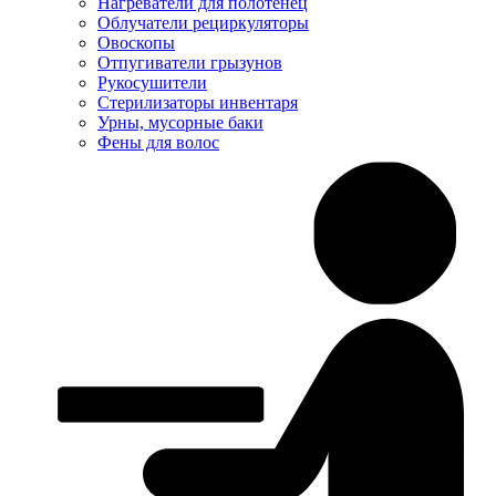
Нагреватели для полотенец
Облучатели рециркуляторы
Овоскопы
Отпугиватели грызунов
Рукосушители
Стерилизаторы инвентаря
Урны, мусорные баки
Фены для волос