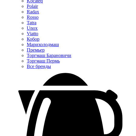
Kocateq
Polair
Radax
Rosso
Tatra
Unox
Viatto
Кобор
Марихолодмаш
Премьер
Торгмаш Барановичи
Торгмаш Пермь
Все бренды