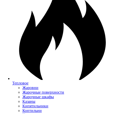
Тепловое
Жаровни
Жарочные поверхности
Жарочные шкафы
Казаны
Кипятильники
Коптильни