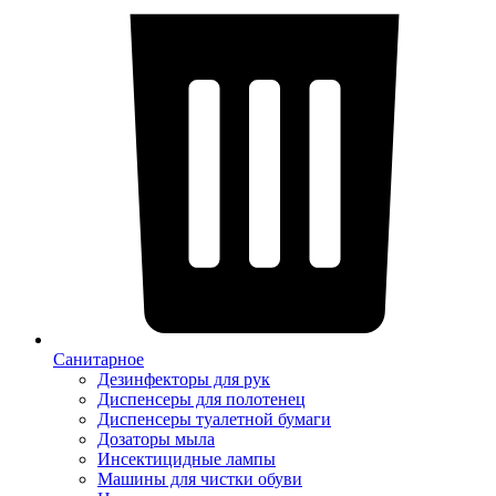
Санитарное
Дезинфекторы для рук
Диспенсеры для полотенец
Диспенсеры туалетной бумаги
Дозаторы мыла
Инсектицидные лампы
Машины для чистки обуви