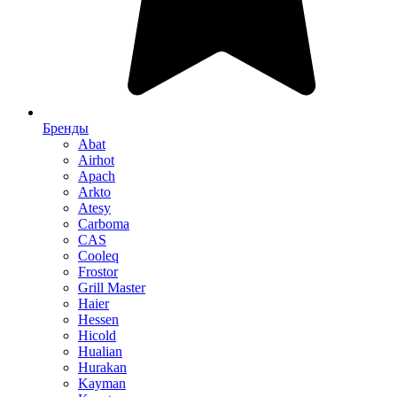
Бренды
Abat
Airhot
Apach
Arkto
Atesy
Carboma
CAS
Cooleq
Frostor
Grill Master
Haier
Hessen
Hicold
Hualian
Hurakan
Kayman