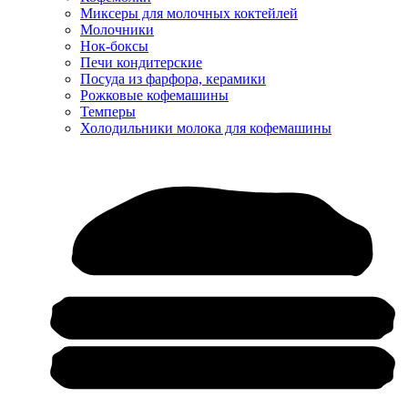
Миксеры для молочных коктейлей
Молочники
Нок-боксы
Печи кондитерские
Посуда из фарфора, керамики
Рожковые кофемашины
Темперы
Холодильники молока для кофемашины