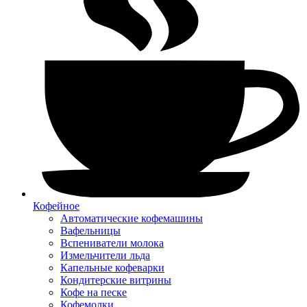
Кофейное
Автоматические кофемашины
Вафельницы
Вспениватели молока
Измельчители льда
Капельные кофеварки
Кондитерские витрины
Кофе на песке
Кофемолки