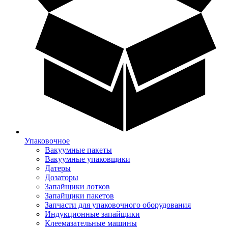
Упаковочное
Вакуумные пакеты
Вакуумные упаковщики
Датеры
Дозаторы
Запайщики лотков
Запайщики пакетов
Запчасти для упаковочного оборудования
Индукционные запайщики
Клеемазательные машины