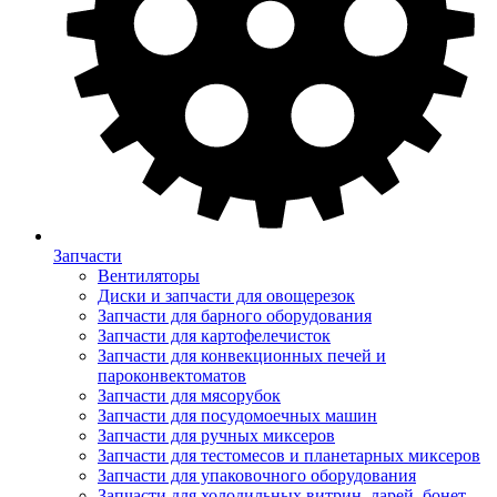
Запчасти
Вентиляторы
Диски и запчасти для овощерезок
Запчасти для барного оборудования
Запчасти для картофелечисток
Запчасти для конвекционных печей и
пароконвектоматов
Запчасти для мясорубок
Запчасти для посудомоечных машин
Запчасти для ручных миксеров
Запчасти для тестомесов и планетарных миксеров
Запчасти для упаковочного оборудования
Запчасти для холодильных витрин, ларей, бонет