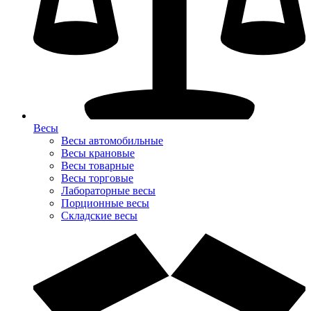
Весы
Весы автомобильные
Весы крановые
Весы товарные
Весы торговые
Лабораторные весы
Порционные весы
Складские весы