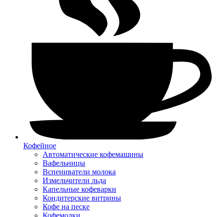
Кофейное
Автоматические кофемашины
Вафельницы
Вспениватели молока
Измельчители льда
Капельные кофеварки
Кондитерские витрины
Кофе на песке
Кофемолки