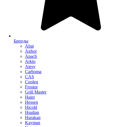
Бренды
Abat
Airhot
Apach
Arkto
Atesy
Carboma
CAS
Cooleq
Frostor
Grill Master
Haier
Hessen
Hicold
Hualian
Hurakan
Kayman