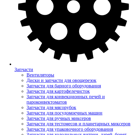
Запчасти
Вентиляторы
Диски и запчасти для овощерезок
Запчасти для барного оборудования
Запчасти для картофелечисток
Запчасти для конвекционных печей и
пароконвектоматов
Запчасти для мясорубок
Запчасти для посудомоечных машин
Запчасти для ручных миксеров
Запчасти для тестомесов и планетарных миксеров
Запчасти для упаковочного оборудования
Запчасти для холодильных витрин, ларей, бонет