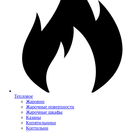
Тепловое
Жаровни
Жарочные поверхности
Жарочные шкафы
Казаны
Кипятильники
Коптильни