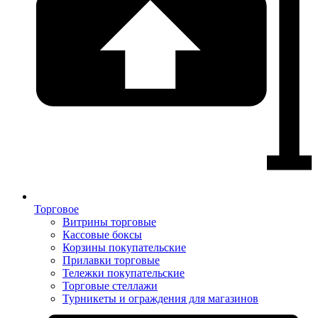
Торговое
Витрины торговые
Кассовые боксы
Корзины покупательские
Прилавки торговые
Тележки покупательские
Торговые стеллажи
Турникеты и ограждения для магазинов