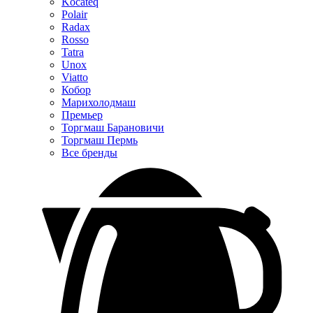
Kocateq
Polair
Radax
Rosso
Tatra
Unox
Viatto
Кобор
Марихолодмаш
Премьер
Торгмаш Барановичи
Торгмаш Пермь
Все бренды