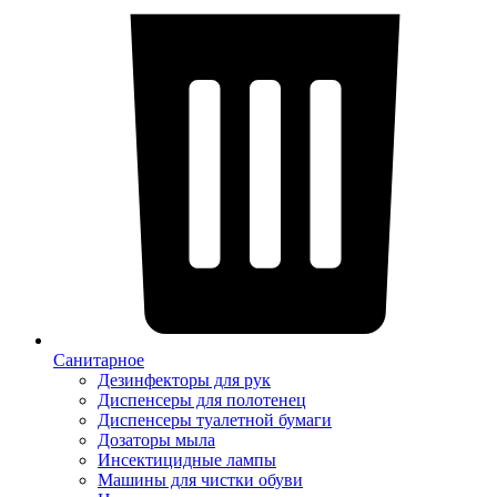
Санитарное
Дезинфекторы для рук
Диспенсеры для полотенец
Диспенсеры туалетной бумаги
Дозаторы мыла
Инсектицидные лампы
Машины для чистки обуви