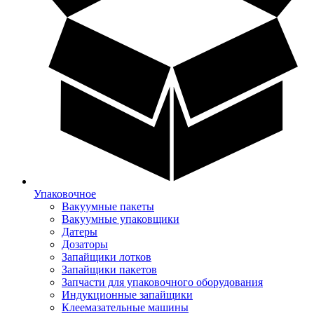
Упаковочное
Вакуумные пакеты
Вакуумные упаковщики
Датеры
Дозаторы
Запайщики лотков
Запайщики пакетов
Запчасти для упаковочного оборудования
Индукционные запайщики
Клеемазательные машины