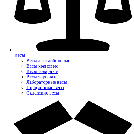
Весы
Весы автомобильные
Весы крановые
Весы товарные
Весы торговые
Лабораторные весы
Порционные весы
Складские весы