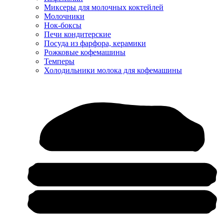
Миксеры для молочных коктейлей
Молочники
Нок-боксы
Печи кондитерские
Посуда из фарфора, керамики
Рожковые кофемашины
Темперы
Холодильники молока для кофемашины