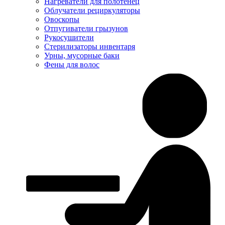
Нагреватели для полотенец
Облучатели рециркуляторы
Овоскопы
Отпугиватели грызунов
Рукосушители
Стерилизаторы инвентаря
Урны, мусорные баки
Фены для волос