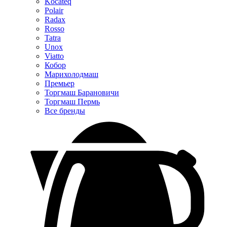
Kocateq
Polair
Radax
Rosso
Tatra
Unox
Viatto
Кобор
Марихолодмаш
Премьер
Торгмаш Барановичи
Торгмаш Пермь
Все бренды