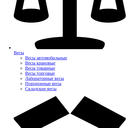
Весы
Весы автомобильные
Весы крановые
Весы товарные
Весы торговые
Лабораторные весы
Порционные весы
Складские весы