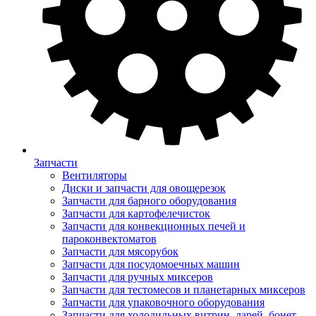
Запчасти
Вентиляторы
Диски и запчасти для овощерезок
Запчасти для барного оборудования
Запчасти для картофелечисток
Запчасти для конвекционных печей и
пароконвектоматов
Запчасти для мясорубок
Запчасти для посудомоечных машин
Запчасти для ручных миксеров
Запчасти для тестомесов и планетарных миксеров
Запчасти для упаковочного оборудования
Запчасти для холодильных витрин, ларей, бонет