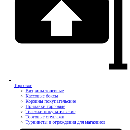
Торговое
Витрины торговые
Кассовые боксы
Корзины покупательские
Прилавки торговые
Тележки покупательские
Торговые стеллажи
Турникеты и ограждения для магазинов