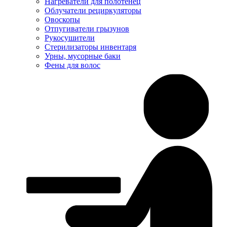
Нагреватели для полотенец
Облучатели рециркуляторы
Овоскопы
Отпугиватели грызунов
Рукосушители
Стерилизаторы инвентаря
Урны, мусорные баки
Фены для волос