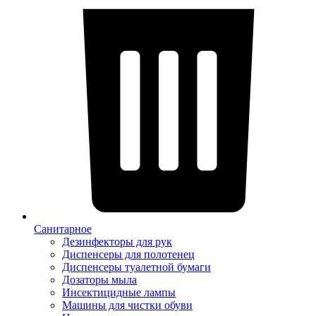
Санитарное
Дезинфекторы для рук
Диспенсеры для полотенец
Диспенсеры туалетной бумаги
Дозаторы мыла
Инсектицидные лампы
Машины для чистки обуви