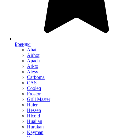
Бренды
Abat
Airhot
Apach
Arkto
Atesy
Carboma
CAS
Cooleq
Frostor
Grill Master
Haier
Hessen
Hicold
Hualian
Hurakan
Kayman