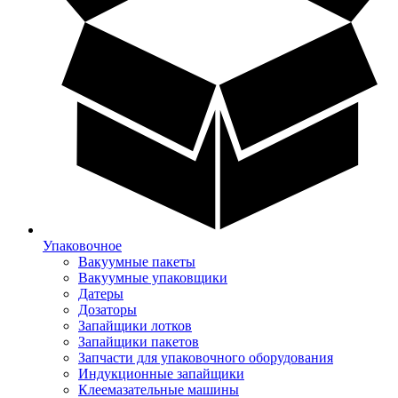
Упаковочное
Вакуумные пакеты
Вакуумные упаковщики
Датеры
Дозаторы
Запайщики лотков
Запайщики пакетов
Запчасти для упаковочного оборудования
Индукционные запайщики
Клеемазательные машины