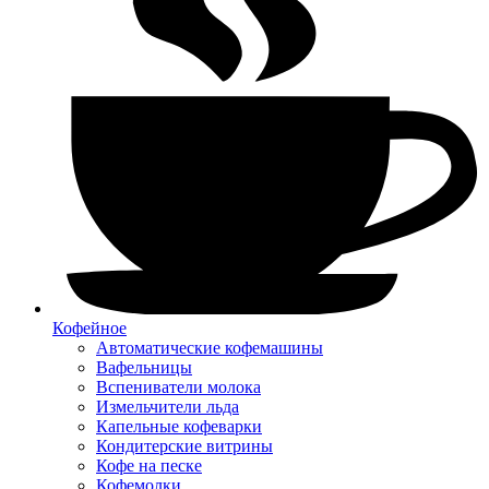
Кофейное
Автоматические кофемашины
Вафельницы
Вспениватели молока
Измельчители льда
Капельные кофеварки
Кондитерские витрины
Кофе на песке
Кофемолки