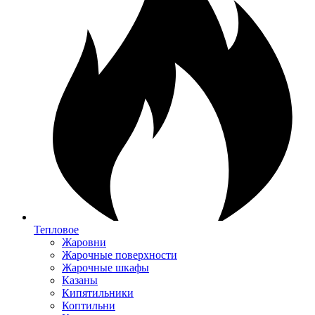
Тепловое
Жаровни
Жарочные поверхности
Жарочные шкафы
Казаны
Кипятильники
Коптильни