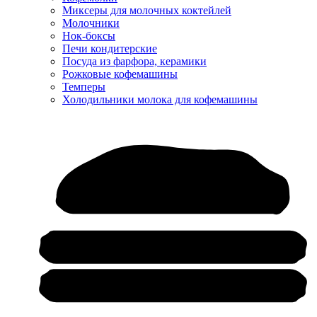
Миксеры для молочных коктейлей
Молочники
Нок-боксы
Печи кондитерские
Посуда из фарфора, керамики
Рожковые кофемашины
Темперы
Холодильники молока для кофемашины