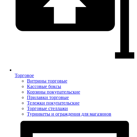
Торговое
Витрины торговые
Кассовые боксы
Корзины покупательские
Прилавки торговые
Тележки покупательские
Торговые стеллажи
Турникеты и ограждения для магазинов