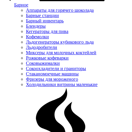
Барное
Аппараты для горячего шоколада
Барные станции
Барный инвентарь
Блендеры
Кегераторы для пива
Кофемолки
Льдогенераторы кубикового льда
Льдодробители
Миксеры для молочных коктейлей
Рожковые кофеварки
Соковыжималки
Сокоохладители и граниторы
Стаканомоечные машины
Фризеры для мороженого
Холодильники витрины маленькие