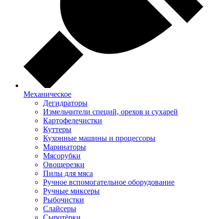
Механическое
Дегидраторы
Измельчители специй, орехов и сухарей
Картофелечистки
Куттеры
Кухонные машины и процессоры
Маринаторы
Мясорубки
Овощерезки
Пилы для мяса
Ручное вспомогательное оборудование
Ручные миксеры
Рыбочистки
Слайсеры
Сыротёрки