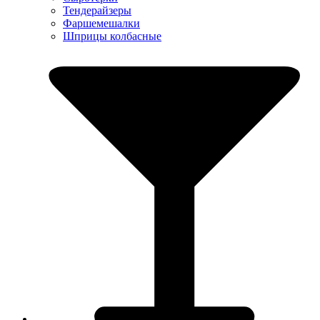
Тендерайзеры
Фаршемешалки
Шприцы колбасные