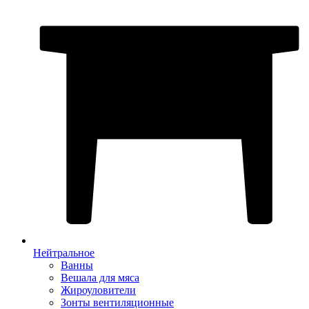
Нейтральное
Ванны
Вешала для мяса
Жироуловители
Зонты вентиляционные