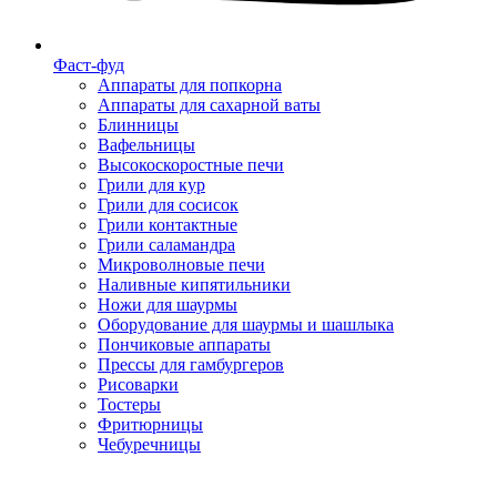
Фаст-фуд
Аппараты для попкорна
Аппараты для сахарной ваты
Блинницы
Вафельницы
Высокоскоростные печи
Грили для кур
Грили для сосисок
Грили контактные
Грили саламандра
Микроволновые печи
Наливные кипятильники
Ножи для шаурмы
Оборудование для шаурмы и шашлыка
Пончиковые аппараты
Прессы для гамбургеров
Рисоварки
Тостеры
Фритюрницы
Чебуречницы