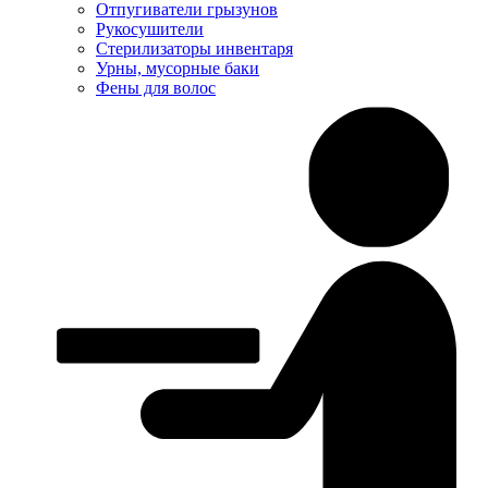
Отпугиватели грызунов
Рукосушители
Стерилизаторы инвентаря
Урны, мусорные баки
Фены для волос