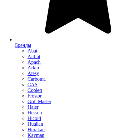
Бренды
Abat
Airhot
Apach
Arkto
Atesy
Carboma
CAS
Cooleq
Frostor
Grill Master
Haier
Hessen
Hicold
Hualian
Hurakan
Kayman