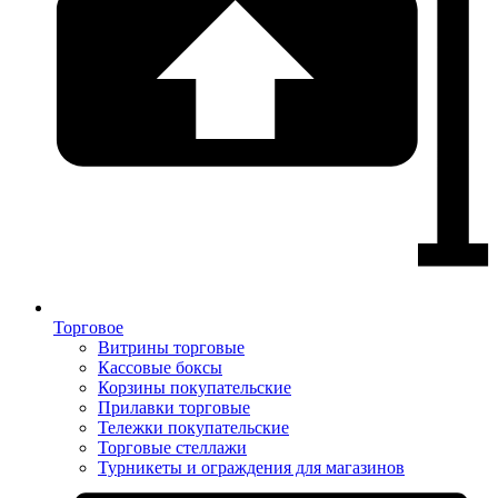
Торговое
Витрины торговые
Кассовые боксы
Корзины покупательские
Прилавки торговые
Тележки покупательские
Торговые стеллажи
Турникеты и ограждения для магазинов