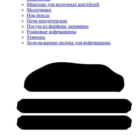
Миксеры для молочных коктейлей
Молочники
Нок-боксы
Печи кондитерские
Посуда из фарфора, керамики
Рожковые кофемашины
Темперы
Холодильники молока для кофемашины