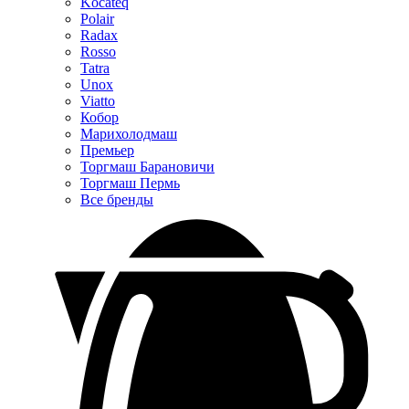
Kocateq
Polair
Radax
Rosso
Tatra
Unox
Viatto
Кобор
Марихолодмаш
Премьер
Торгмаш Барановичи
Торгмаш Пермь
Все бренды