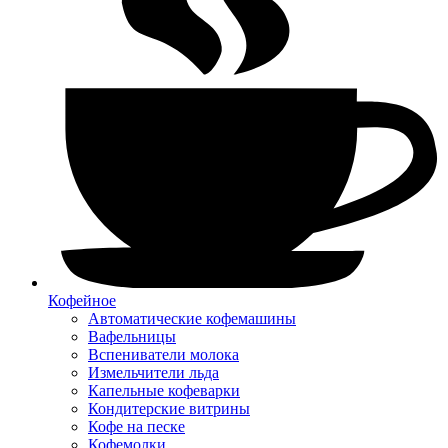
Кофейное
Автоматические кофемашины
Вафельницы
Вспениватели молока
Измельчители льда
Капельные кофеварки
Кондитерские витрины
Кофе на песке
Кофемолки