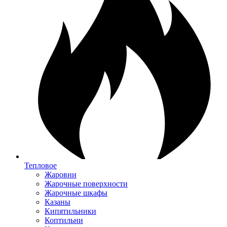
Тепловое
Жаровни
Жарочные поверхности
Жарочные шкафы
Казаны
Кипятильники
Коптильни