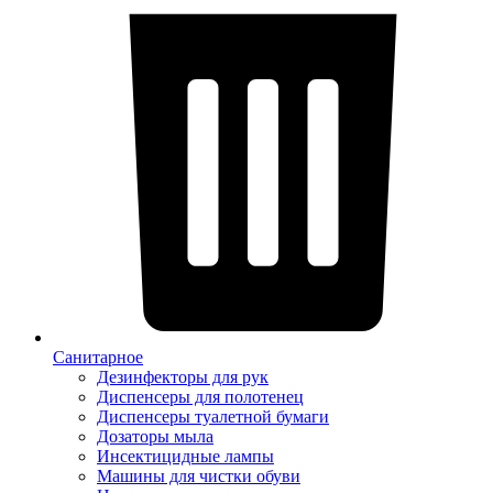
Санитарное
Дезинфекторы для рук
Диспенсеры для полотенец
Диспенсеры туалетной бумаги
Дозаторы мыла
Инсектицидные лампы
Машины для чистки обуви