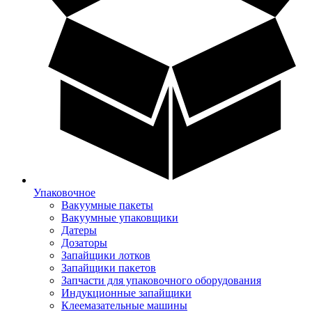
Упаковочное
Вакуумные пакеты
Вакуумные упаковщики
Датеры
Дозаторы
Запайщики лотков
Запайщики пакетов
Запчасти для упаковочного оборудования
Индукционные запайщики
Клеемазательные машины