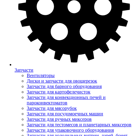
Запчасти
Вентиляторы
Диски и запчасти для овощерезок
Запчасти для барного оборудования
Запчасти для картофелечисток
Запчасти для конвекционных печей и
пароконвектоматов
Запчасти для мясорубок
Запчасти для посудомоечных машин
Запчасти для ручных миксеров
Запчасти для тестомесов и планетарных миксеров
Запчасти для упаковочного оборудования
Запчасти для холодильных витрин, ларей, бонет