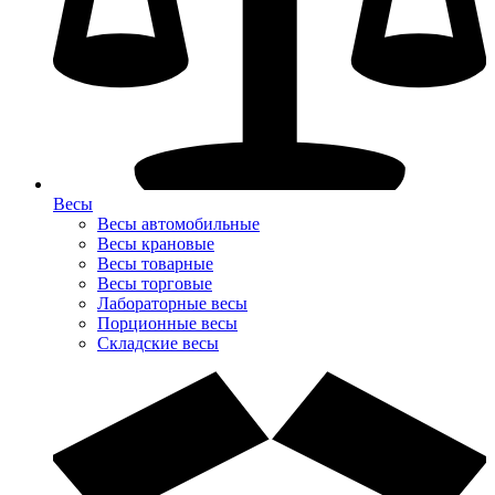
Весы
Весы автомобильные
Весы крановые
Весы товарные
Весы торговые
Лабораторные весы
Порционные весы
Складские весы