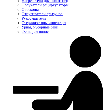
Нагреватели для полотенец
Облучатели рециркуляторы
Овоскопы
Отпугиватели грызунов
Рукосушители
Стерилизаторы инвентаря
Урны, мусорные баки
Фены для волос