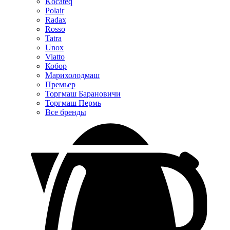
Kocateq
Polair
Radax
Rosso
Tatra
Unox
Viatto
Кобор
Марихолодмаш
Премьер
Торгмаш Барановичи
Торгмаш Пермь
Все бренды