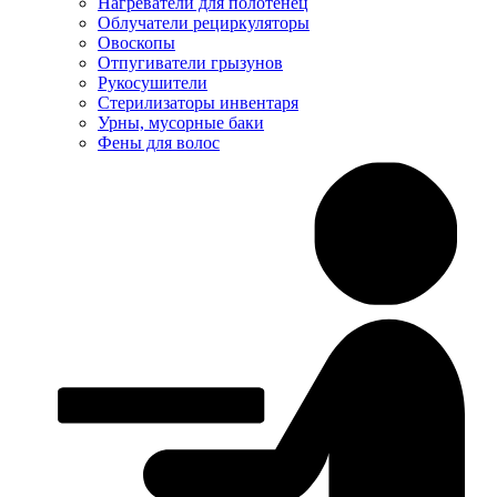
Нагреватели для полотенец
Облучатели рециркуляторы
Овоскопы
Отпугиватели грызунов
Рукосушители
Стерилизаторы инвентаря
Урны, мусорные баки
Фены для волос