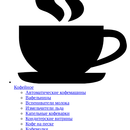
Кофейное
Автоматические кофемашины
Вафельницы
Вспениватели молока
Измельчители льда
Капельные кофеварки
Кондитерские витрины
Кофе на песке
Кофемолки