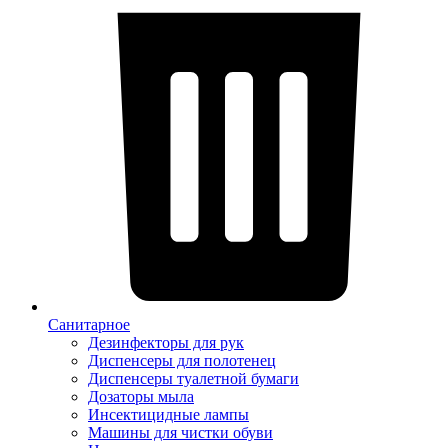
Санитарное
Дезинфекторы для рук
Диспенсеры для полотенец
Диспенсеры туалетной бумаги
Дозаторы мыла
Инсектицидные лампы
Машины для чистки обуви