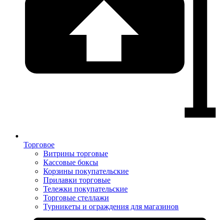
Торговое
Витрины торговые
Кассовые боксы
Корзины покупательские
Прилавки торговые
Тележки покупательские
Торговые стеллажи
Турникеты и ограждения для магазинов