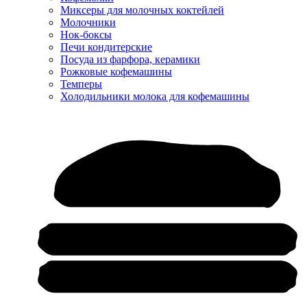
Миксеры для молочных коктейлей
Молочники
Нок-боксы
Печи кондитерские
Посуда из фарфора, керамики
Рожковые кофемашины
Темперы
Холодильники молока для кофемашины