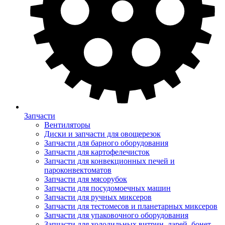
Запчасти
Вентиляторы
Диски и запчасти для овощерезок
Запчасти для барного оборудования
Запчасти для картофелечисток
Запчасти для конвекционных печей и
пароконвектоматов
Запчасти для мясорубок
Запчасти для посудомоечных машин
Запчасти для ручных миксеров
Запчасти для тестомесов и планетарных миксеров
Запчасти для упаковочного оборудования
Запчасти для холодильных витрин, ларей, бонет