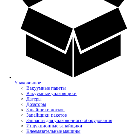
Упаковочное
Вакуумные пакеты
Вакуумные упаковщики
Датеры
Дозаторы
Запайщики лотков
Запайщики пакетов
Запчасти для упаковочного оборудования
Индукционные запайщики
Клеемазательные машины