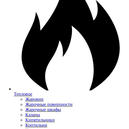
Тепловое
Жаровни
Жарочные поверхности
Жарочные шкафы
Казаны
Кипятильники
Коптильни