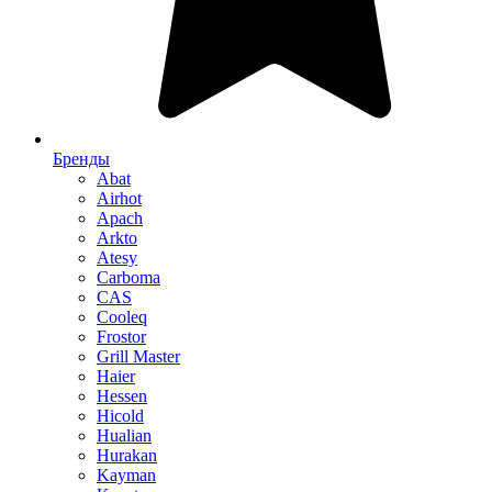
Бренды
Abat
Airhot
Apach
Arkto
Atesy
Carboma
CAS
Cooleq
Frostor
Grill Master
Haier
Hessen
Hicold
Hualian
Hurakan
Kayman