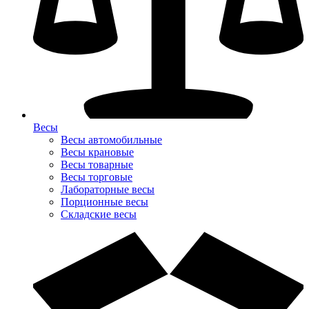
Весы
Весы автомобильные
Весы крановые
Весы товарные
Весы торговые
Лабораторные весы
Порционные весы
Складские весы