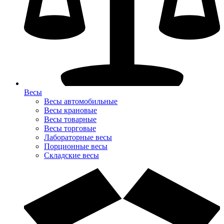
Весы
Весы автомобильные
Весы крановые
Весы товарные
Весы торговые
Лабораторные весы
Порционные весы
Складские весы