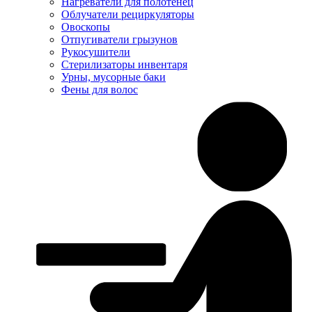
Нагреватели для полотенец
Облучатели рециркуляторы
Овоскопы
Отпугиватели грызунов
Рукосушители
Стерилизаторы инвентаря
Урны, мусорные баки
Фены для волос