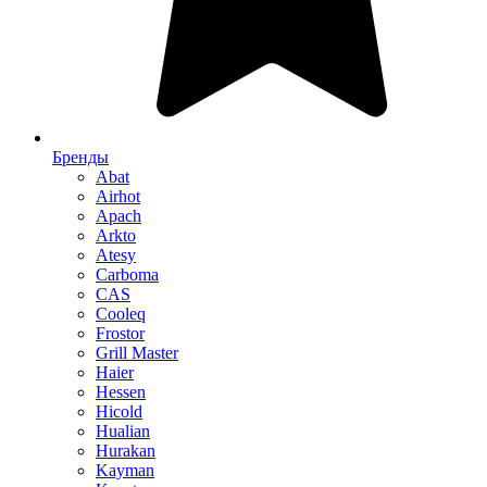
Бренды
Abat
Airhot
Apach
Arkto
Atesy
Carboma
CAS
Cooleq
Frostor
Grill Master
Haier
Hessen
Hicold
Hualian
Hurakan
Kayman