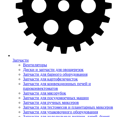
Запчасти
Вентиляторы
Диски и запчасти для овощерезок
Запчасти для барного оборудования
Запчасти для картофелечисток
Запчасти для конвекционных печей и
пароконвектоматов
Запчасти для мясорубок
Запчасти для посудомоечных машин
Запчасти для ручных миксеров
Запчасти для тестомесов и планетарных миксеров
Запчасти для упаковочного оборудования
Запчасти для холодильных витрин, ларей, бонет