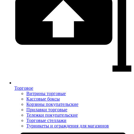
Торговое
Витрины торговые
Кассовые боксы
Корзины покупательские
Прилавки торговые
Тележки покупательские
Торговые стеллажи
Турникеты и ограждения для магазинов