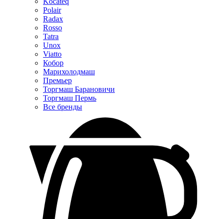
Kocateq
Polair
Radax
Rosso
Tatra
Unox
Viatto
Кобор
Марихолодмаш
Премьер
Торгмаш Барановичи
Торгмаш Пермь
Все бренды