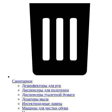
Санитарное
Дезинфекторы для рук
Диспенсеры для полотенец
Диспенсеры туалетной бумаги
Дозаторы мыла
Инсектицидные лампы
Машины для чистки обуви