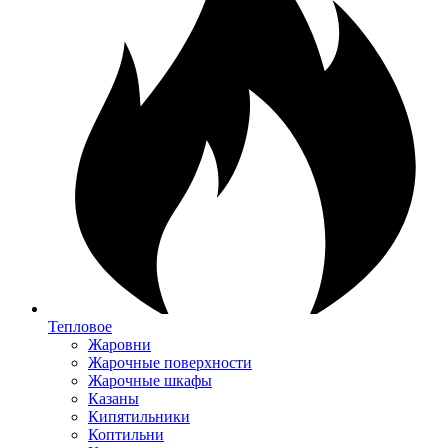
Тепловое
Жаровни
Жарочные поверхности
Жарочные шкафы
Казаны
Кипятильники
Коптильни