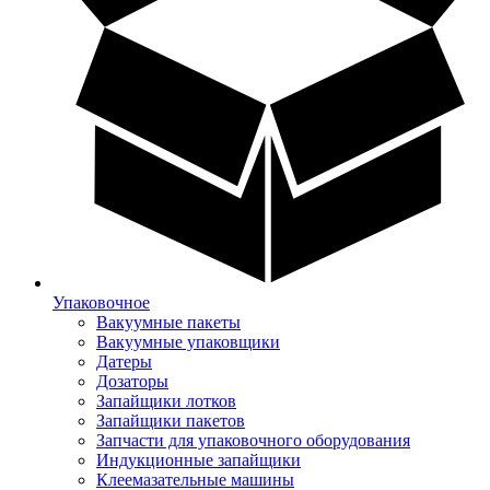
Упаковочное
Вакуумные пакеты
Вакуумные упаковщики
Датеры
Дозаторы
Запайщики лотков
Запайщики пакетов
Запчасти для упаковочного оборудования
Индукционные запайщики
Клеемазательные машины