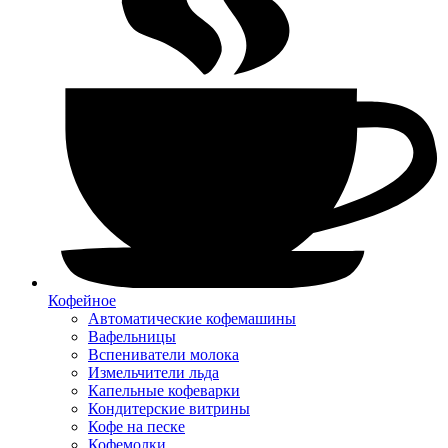
Кофейное
Автоматические кофемашины
Вафельницы
Вспениватели молока
Измельчители льда
Капельные кофеварки
Кондитерские витрины
Кофе на песке
Кофемолки