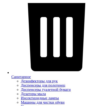
Санитарное
Дезинфекторы для рук
Диспенсеры для полотенец
Диспенсеры туалетной бумаги
Дозаторы мыла
Инсектицидные лампы
Машины для чистки обуви