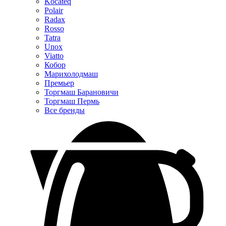
Kocateq
Polair
Radax
Rosso
Tatra
Unox
Viatto
Кобор
Марихолодмаш
Премьер
Торгмаш Барановичи
Торгмаш Пермь
Все бренды