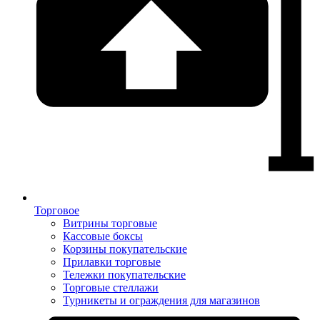
Торговое
Витрины торговые
Кассовые боксы
Корзины покупательские
Прилавки торговые
Тележки покупательские
Торговые стеллажи
Турникеты и ограждения для магазинов