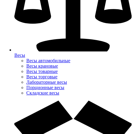
Весы
Весы автомобильные
Весы крановые
Весы товарные
Весы торговые
Лабораторные весы
Порционные весы
Складские весы