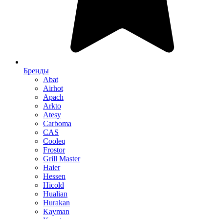
Бренды
Abat
Airhot
Apach
Arkto
Atesy
Carboma
CAS
Cooleq
Frostor
Grill Master
Haier
Hessen
Hicold
Hualian
Hurakan
Kayman