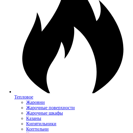
Тепловое
Жаровни
Жарочные поверхности
Жарочные шкафы
Казаны
Кипятильники
Коптильни