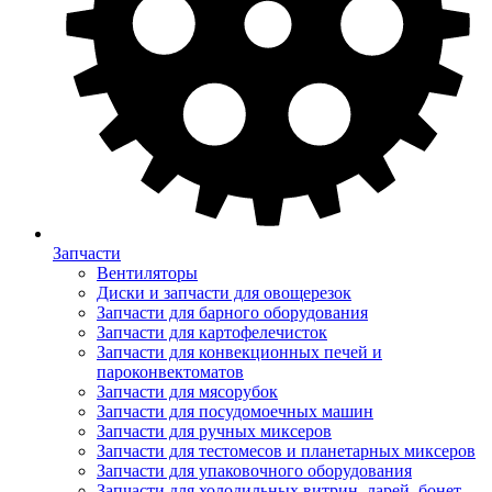
Запчасти
Вентиляторы
Диски и запчасти для овощерезок
Запчасти для барного оборудования
Запчасти для картофелечисток
Запчасти для конвекционных печей и
пароконвектоматов
Запчасти для мясорубок
Запчасти для посудомоечных машин
Запчасти для ручных миксеров
Запчасти для тестомесов и планетарных миксеров
Запчасти для упаковочного оборудования
Запчасти для холодильных витрин, ларей, бонет