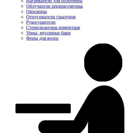
Нагреватели для полотенец
Облучатели рециркуляторы
Овоскопы
Отпугиватели грызунов
Рукосушители
Стерилизаторы инвентаря
Урны, мусорные баки
Фены для волос