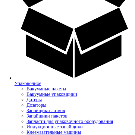
Упаковочное
Вакуумные пакеты
Вакуумные упаковщики
Датеры
Дозаторы
Запайщики лотков
Запайщики пакетов
Запчасти для упаковочного оборудования
Индукционные запайщики
Клеемазательные машины