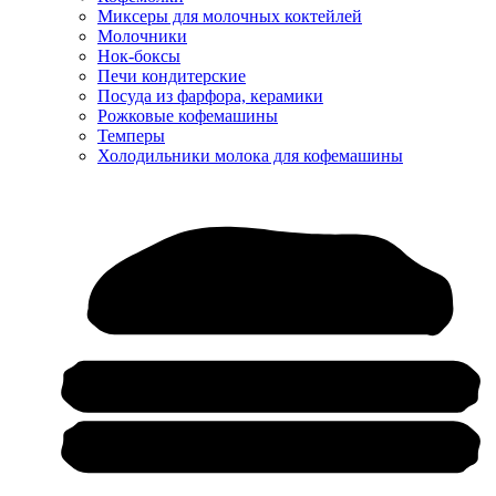
Миксеры для молочных коктейлей
Молочники
Нок-боксы
Печи кондитерские
Посуда из фарфора, керамики
Рожковые кофемашины
Темперы
Холодильники молока для кофемашины