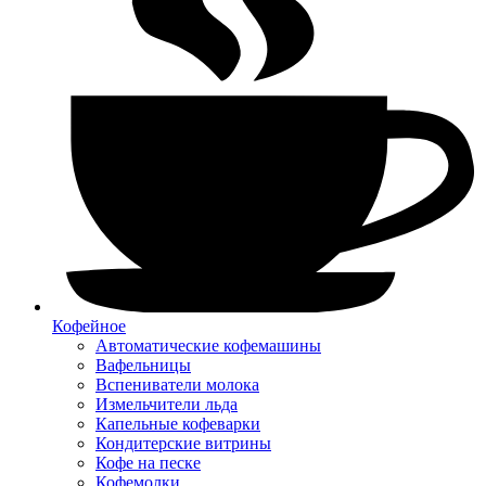
Кофейное
Автоматические кофемашины
Вафельницы
Вспениватели молока
Измельчители льда
Капельные кофеварки
Кондитерские витрины
Кофе на песке
Кофемолки