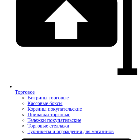
Торговое
Витрины торговые
Кассовые боксы
Корзины покупательские
Прилавки торговые
Тележки покупательские
Торговые стеллажи
Турникеты и ограждения для магазинов