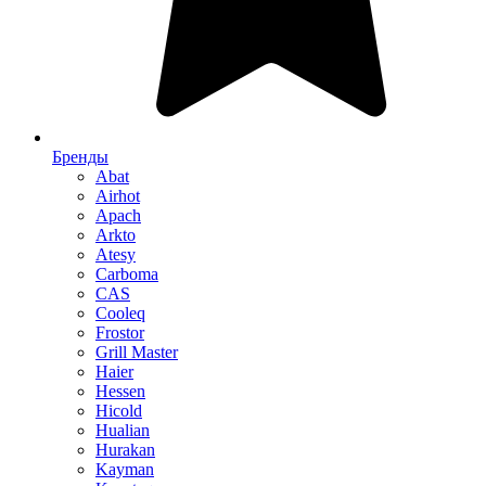
Бренды
Abat
Airhot
Apach
Arkto
Atesy
Carboma
CAS
Cooleq
Frostor
Grill Master
Haier
Hessen
Hicold
Hualian
Hurakan
Kayman