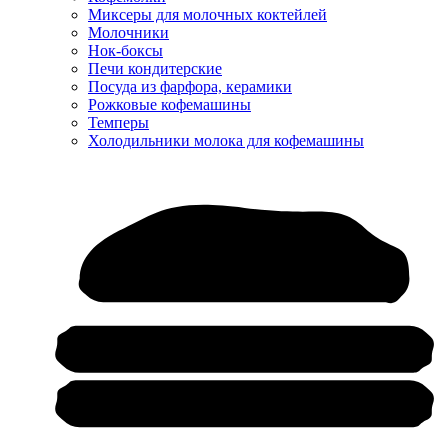
Миксеры для молочных коктейлей
Молочники
Нок-боксы
Печи кондитерские
Посуда из фарфора, керамики
Рожковые кофемашины
Темперы
Холодильники молока для кофемашины