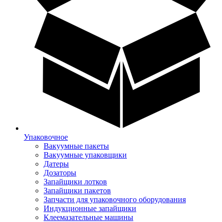
Упаковочное
Вакуумные пакеты
Вакуумные упаковщики
Датеры
Дозаторы
Запайщики лотков
Запайщики пакетов
Запчасти для упаковочного оборудования
Индукционные запайщики
Клеемазательные машины