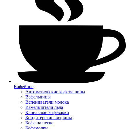
Кофейное
Автоматические кофемашины
Вафельницы
Вспениватели молока
Измельчители льда
Капельные кофеварки
Кондитерские витрины
Кофе на песке
Кофемолки