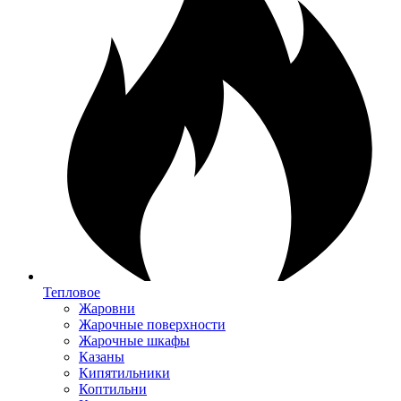
Тепловое
Жаровни
Жарочные поверхности
Жарочные шкафы
Казаны
Кипятильники
Коптильни