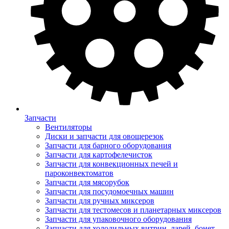
Запчасти
Вентиляторы
Диски и запчасти для овощерезок
Запчасти для барного оборудования
Запчасти для картофелечисток
Запчасти для конвекционных печей и
пароконвектоматов
Запчасти для мясорубок
Запчасти для посудомоечных машин
Запчасти для ручных миксеров
Запчасти для тестомесов и планетарных миксеров
Запчасти для упаковочного оборудования
Запчасти для холодильных витрин, ларей, бонет