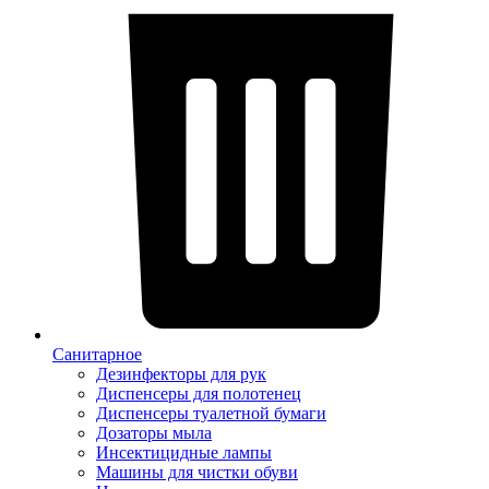
Санитарное
Дезинфекторы для рук
Диспенсеры для полотенец
Диспенсеры туалетной бумаги
Дозаторы мыла
Инсектицидные лампы
Машины для чистки обуви