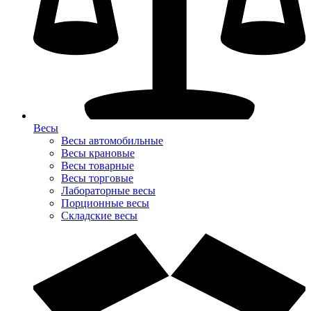
Весы
Весы автомобильные
Весы крановые
Весы товарные
Весы торговые
Лабораторные весы
Порционные весы
Складские весы