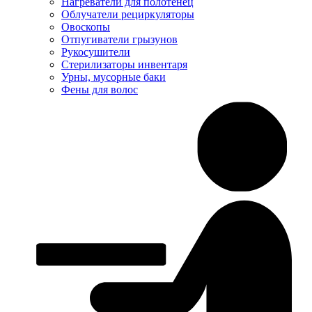
Нагреватели для полотенец
Облучатели рециркуляторы
Овоскопы
Отпугиватели грызунов
Рукосушители
Стерилизаторы инвентаря
Урны, мусорные баки
Фены для волос