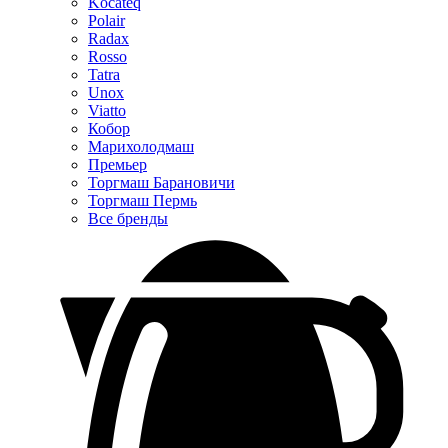
Kocateq
Polair
Radax
Rosso
Tatra
Unox
Viatto
Кобор
Марихолодмаш
Премьер
Торгмаш Барановичи
Торгмаш Пермь
Все бренды