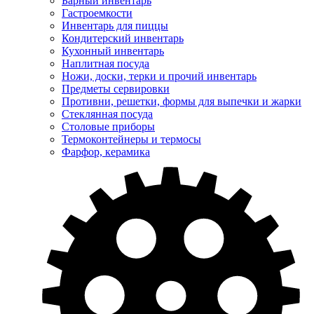
Барный инвентарь
Гастроемкости
Инвентарь для пиццы
Кондитерский инвентарь
Кухонный инвентарь
Наплитная посуда
Ножи, доски, терки и прочий инвентарь
Предметы сервировки
Противни, решетки, формы для выпечки и жарки
Стеклянная посуда
Столовые приборы
Термоконтейнеры и термосы
Фарфор, керамика