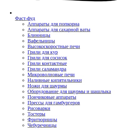
Фаст-фуд
Аппараты для попкорна
Аппараты для сахарной ваты
Блинницы
Вафельницы
Высокоскоростные печи
Грили для кур
Грили для сосисок
Грили контактные
Грили саламандра
Микроволновые печи
Наливные кипятильники
Ножи для шаурмы
Оборудование для шаурмы и шашлыка
Пончиковые аппараты
Прессы для гамбургеров
Рисоварки
Тостеры
Фритюрницы
Чебуречницы