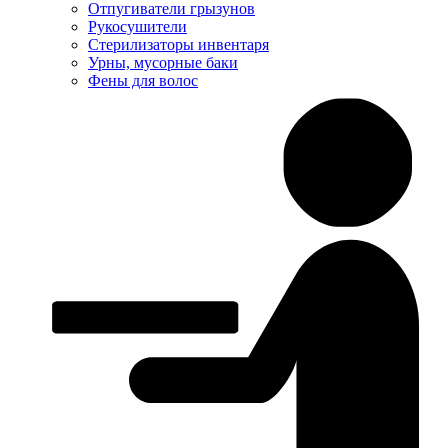
Отпугиватели грызунов
Рукосушители
Стерилизаторы инвентаря
Урны, мусорные баки
Фены для волос