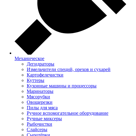
Механическое
Дегидраторы
Измельчители специй, орехов и сухарей
Картофелечистки
Куттеры
Кухонные машины и процессоры
Маринаторы
Мясорубки
Овощерезки
Пилы для мяса
Ручное вспомогательное оборудование
Ручные миксеры
Рыбочистки
Слайсеры
Сыротёрки