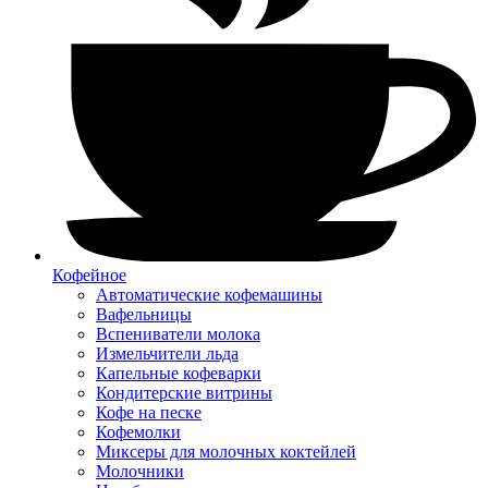
Кофейное
Автоматические кофемашины
Вафельницы
Вспениватели молока
Измельчители льда
Капельные кофеварки
Кондитерские витрины
Кофе на песке
Кофемолки
Миксеры для молочных коктейлей
Молочники