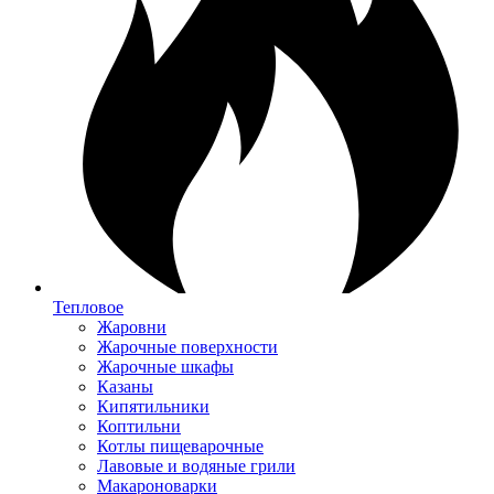
Тепловое
Жаровни
Жарочные поверхности
Жарочные шкафы
Казаны
Кипятильники
Коптильни
Котлы пищеварочные
Лавовые и водяные грили
Макароноварки