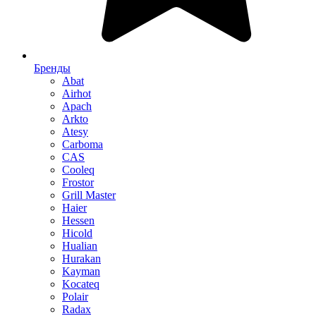
Бренды
Abat
Airhot
Apach
Arkto
Atesy
Carboma
CAS
Cooleq
Frostor
Grill Master
Haier
Hessen
Hicold
Hualian
Hurakan
Kayman
Kocateq
Polair
Radax