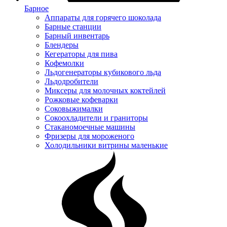
Барное
Аппараты для горячего шоколада
Барные станции
Барный инвентарь
Блендеры
Кегераторы для пива
Кофемолки
Льдогенераторы кубикового льда
Льдодробители
Миксеры для молочных коктейлей
Рожковые кофеварки
Соковыжималки
Сокоохладители и граниторы
Стаканомоечные машины
Фризеры для мороженого
Холодильники витрины маленькие