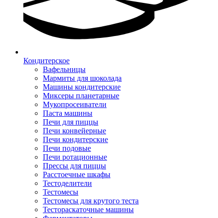
Кондитерское
Вафельницы
Мармиты для шоколада
Машины кондитерские
Миксеры планетарные
Мукопросеиватели
Паста машины
Печи для пиццы
Печи конвейерные
Печи кондитерские
Печи подовые
Печи ротационные
Прессы для пиццы
Расстоечные шкафы
Тестоделители
Тестомесы
Тестомесы для крутого теста
Тестораскаточные машины