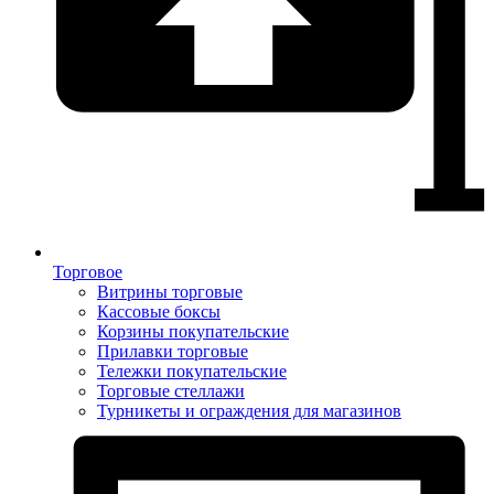
Торговое
Витрины торговые
Кассовые боксы
Корзины покупательские
Прилавки торговые
Тележки покупательские
Торговые стеллажи
Турникеты и ограждения для магазинов