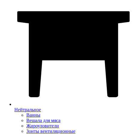
Нейтральное
Ванны
Вешала для мяса
Жироуловители
Зонты вентиляционные