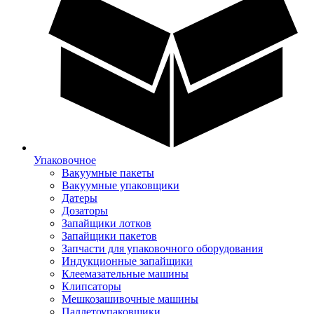
Упаковочное
Вакуумные пакеты
Вакуумные упаковщики
Датеры
Дозаторы
Запайщики лотков
Запайщики пакетов
Запчасти для упаковочного оборудования
Индукционные запайщики
Клеемазательные машины
Клипсаторы
Мешкозашивочные машины
Паллетоупаковщики