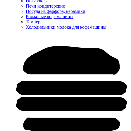
Нок-боксы
Печи кондитерские
Посуда из фарфора, керамики
Рожковые кофемашины
Темперы
Холодильники молока для кофемашины