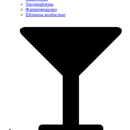
Тендерайзеры
Фаршемешалки
Шприцы колбасные