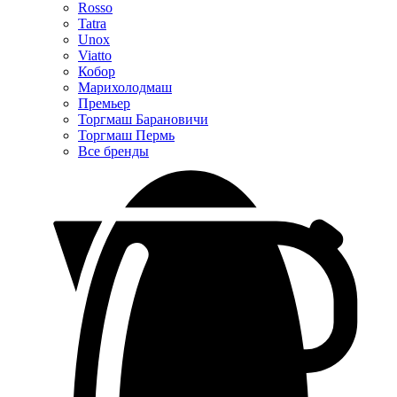
Rosso
Tatra
Unox
Viatto
Кобор
Марихолодмаш
Премьер
Торгмаш Барановичи
Торгмаш Пермь
Все бренды