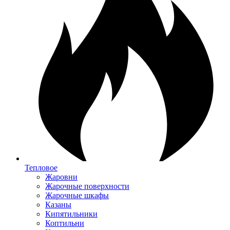
Тепловое
Жаровни
Жарочные поверхности
Жарочные шкафы
Казаны
Кипятильники
Коптильни