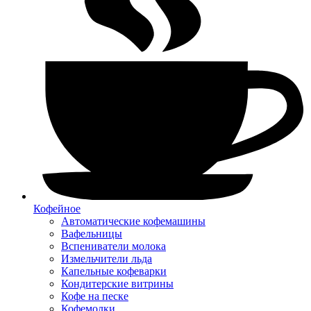
Кофейное
Автоматические кофемашины
Вафельницы
Вспениватели молока
Измельчители льда
Капельные кофеварки
Кондитерские витрины
Кофе на песке
Кофемолки