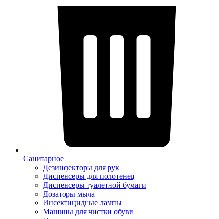
Санитарное
Дезинфекторы для рук
Диспенсеры для полотенец
Диспенсеры туалетной бумаги
Дозаторы мыла
Инсектицидные лампы
Машины для чистки обуви