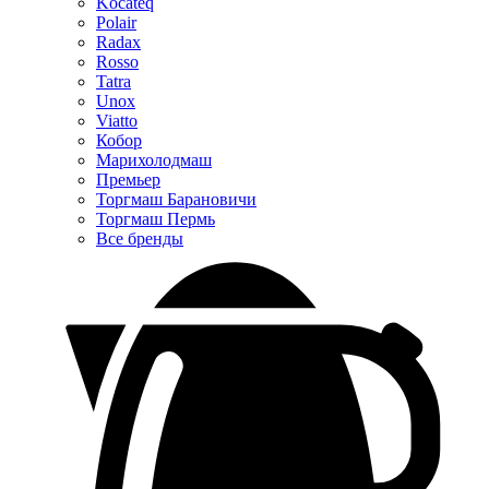
Kocateq
Polair
Radax
Rosso
Tatra
Unox
Viatto
Кобор
Марихолодмаш
Премьер
Торгмаш Барановичи
Торгмаш Пермь
Все бренды