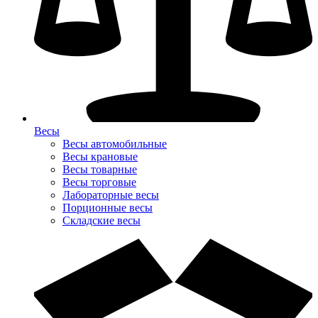
Весы
Весы автомобильные
Весы крановые
Весы товарные
Весы торговые
Лабораторные весы
Порционные весы
Складские весы