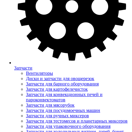
Запчасти
Вентиляторы
Диски и запчасти для овощерезок
Запчасти для барного оборудования
Запчасти для картофелечисток
Запчасти для конвекционных печей и
пароконвектоматов
Запчасти для мясорубок
Запчасти для посудомоечных машин
Запчасти для ручных миксеров
Запчасти для тестомесов и планетарных миксеров
Запчасти для упаковочного оборудования
Запчасти для холодильных витрин, ларей, бонет