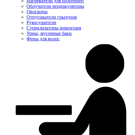
Нагреватели для полотенец
Облучатели рециркуляторы
Овоскопы
Отпугиватели грызунов
Рукосушители
Стерилизаторы инвентаря
Урны, мусорные баки
Фены для волос