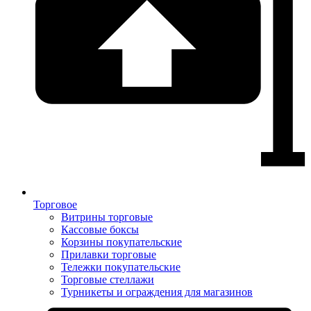
Торговое
Витрины торговые
Кассовые боксы
Корзины покупательские
Прилавки торговые
Тележки покупательские
Торговые стеллажи
Турникеты и ограждения для магазинов