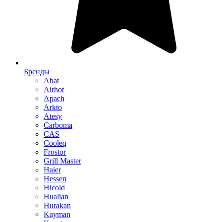
Бренды
Abat
Airhot
Apach
Arkto
Atesy
Carboma
CAS
Cooleq
Frostor
Grill Master
Haier
Hessen
Hicold
Hualian
Hurakan
Kayman