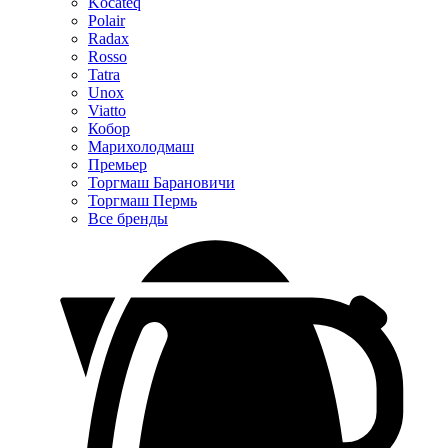
Kocateq
Polair
Radax
Rosso
Tatra
Unox
Viatto
Кобор
Марихолодмаш
Премьер
Торгмаш Барановичи
Торгмаш Пермь
Все бренды