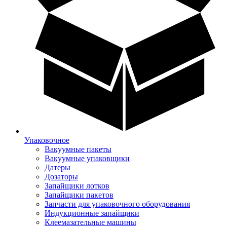
Упаковочное
Вакуумные пакеты
Вакуумные упаковщики
Датеры
Дозаторы
Запайщики лотков
Запайщики пакетов
Запчасти для упаковочного оборудования
Индукционные запайщики
Клеемазательные машины