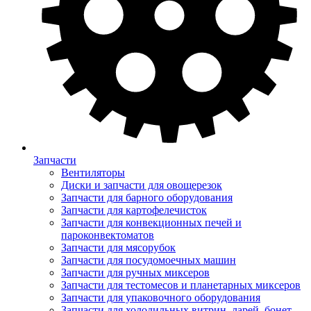
Запчасти
Вентиляторы
Диски и запчасти для овощерезок
Запчасти для барного оборудования
Запчасти для картофелечисток
Запчасти для конвекционных печей и
пароконвектоматов
Запчасти для мясорубок
Запчасти для посудомоечных машин
Запчасти для ручных миксеров
Запчасти для тестомесов и планетарных миксеров
Запчасти для упаковочного оборудования
Запчасти для холодильных витрин, ларей, бонет