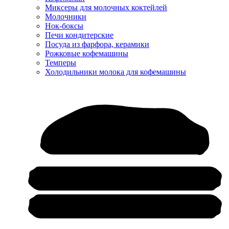
Миксеры для молочных коктейлей
Молочники
Нок-боксы
Печи кондитерские
Посуда из фарфора, керамики
Рожковые кофемашины
Темперы
Холодильники молока для кофемашины