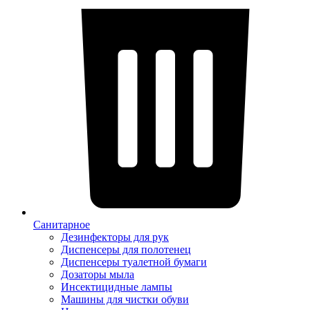
Санитарное
Дезинфекторы для рук
Диспенсеры для полотенец
Диспенсеры туалетной бумаги
Дозаторы мыла
Инсектицидные лампы
Машины для чистки обуви