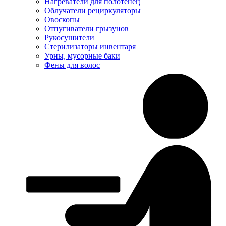
Нагреватели для полотенец
Облучатели рециркуляторы
Овоскопы
Отпугиватели грызунов
Рукосушители
Стерилизаторы инвентаря
Урны, мусорные баки
Фены для волос