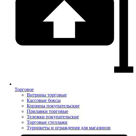
Торговое
Витрины торговые
Кассовые боксы
Корзины покупательские
Прилавки торговые
Тележки покупательские
Торговые стеллажи
Турникеты и ограждения для магазинов