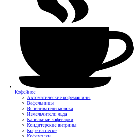
Кофейное
Автоматические кофемашины
Вафельницы
Вспениватели молока
Измельчители льда
Капельные кофеварки
Кондитерские витрины
Кофе на песке
Кофемолки