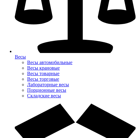
Весы
Весы автомобильные
Весы крановые
Весы товарные
Весы торговые
Лабораторные весы
Порционные весы
Складские весы