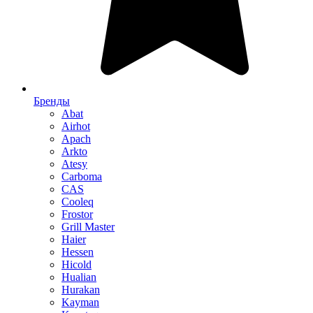
Бренды
Abat
Airhot
Apach
Arkto
Atesy
Carboma
CAS
Cooleq
Frostor
Grill Master
Haier
Hessen
Hicold
Hualian
Hurakan
Kayman