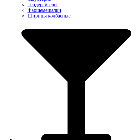
Тендерайзеры
Фаршемешалки
Шприцы колбасные