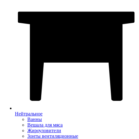
Нейтральное
Ванны
Вешала для мяса
Жироуловители
Зонты вентиляционные