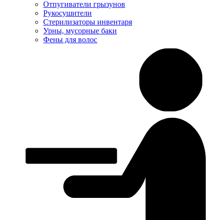
Отпугиватели грызунов
Рукосушители
Стерилизаторы инвентаря
Урны, мусорные баки
Фены для волос