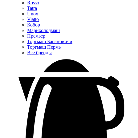
Rosso
Tatra
Unox
Viatto
Кобор
Марихолодмаш
Премьер
Торгмаш Барановичи
Торгмаш Пермь
Все бренды