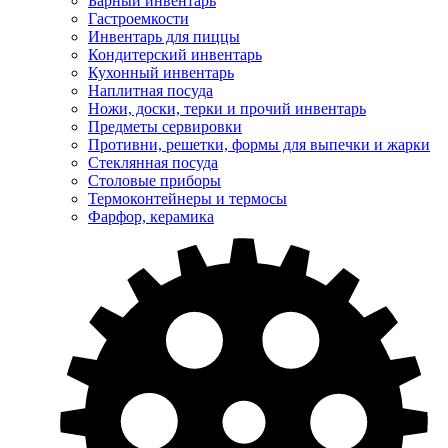
Барный инвентарь
Гастроемкости
Инвентарь для пиццы
Кондитерский инвентарь
Кухонный инвентарь
Наплитная посуда
Ножи, доски, терки и прочий инвентарь
Предметы сервировки
Противни, решетки, формы для выпечки и жарки
Стеклянная посуда
Столовые приборы
Термоконтейнеры и термосы
Фарфор, керамика