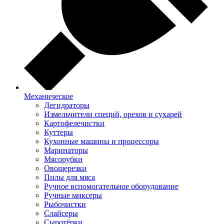
Механическое
Дегидраторы
Измельчители специй, орехов и сухарей
Картофелечистки
Куттеры
Кухонные машины и процессоры
Маринаторы
Мясорубки
Овощерезки
Пилы для мяса
Ручное вспомогательное оборудование
Ручные миксеры
Рыбочистки
Слайсеры
Сыротёрки