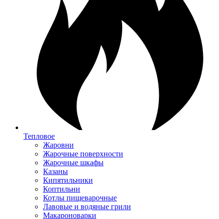
Тепловое
Жаровни
Жарочные поверхности
Жарочные шкафы
Казаны
Кипятильники
Коптильни
Котлы пищеварочные
Лавовые и водяные грили
Макароноварки