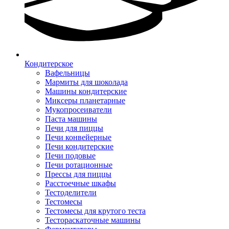
Кондитерское
Вафельницы
Мармиты для шоколада
Машины кондитерские
Миксеры планетарные
Мукопросеиватели
Паста машины
Печи для пиццы
Печи конвейерные
Печи кондитерские
Печи подовые
Печи ротационные
Прессы для пиццы
Расстоечные шкафы
Тестоделители
Тестомесы
Тестомесы для крутого теста
Тестораскаточные машины