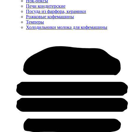
Нок-боксы
Печи кондитерские
Посуда из фарфора, керамики
Рожковые кофемашины
Темперы
Холодильники молока для кофемашины