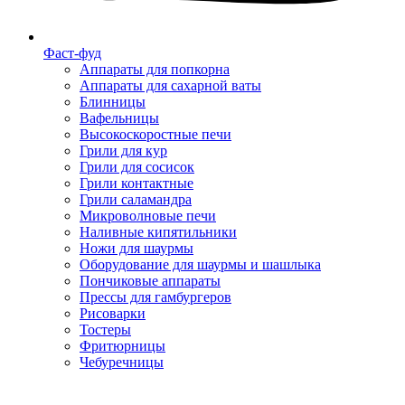
Фаст-фуд
Аппараты для попкорна
Аппараты для сахарной ваты
Блинницы
Вафельницы
Высокоскоростные печи
Грили для кур
Грили для сосисок
Грили контактные
Грили саламандра
Микроволновые печи
Наливные кипятильники
Ножи для шаурмы
Оборудование для шаурмы и шашлыка
Пончиковые аппараты
Прессы для гамбургеров
Рисоварки
Тостеры
Фритюрницы
Чебуречницы