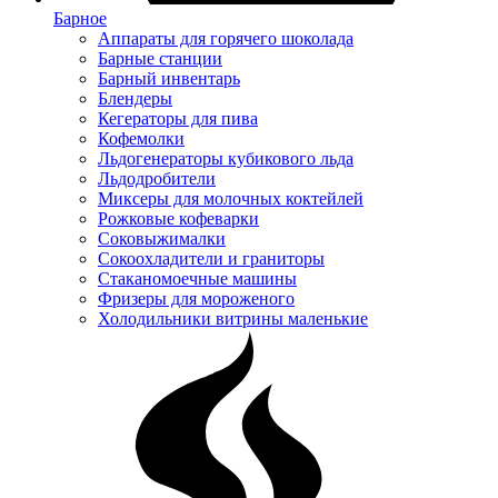
Барное
Аппараты для горячего шоколада
Барные станции
Барный инвентарь
Блендеры
Кегераторы для пива
Кофемолки
Льдогенераторы кубикового льда
Льдодробители
Миксеры для молочных коктейлей
Рожковые кофеварки
Соковыжималки
Сокоохладители и граниторы
Стаканомоечные машины
Фризеры для мороженого
Холодильники витрины маленькие