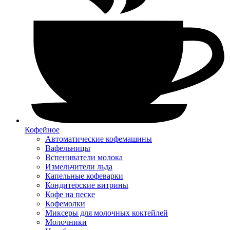
Кофейное
Автоматические кофемашины
Вафельницы
Вспениватели молока
Измельчители льда
Капельные кофеварки
Кондитерские витрины
Кофе на песке
Кофемолки
Миксеры для молочных коктейлей
Молочники