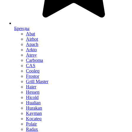
Бренды
Abat
Airhot
Apach
Arkto
Atesy
Carboma
CAS
Cooleq
Frostor
Grill Master
Haier
Hessen
Hicold
Hualian
Hurakan
Kayman
Kocateq
Polair
Radax