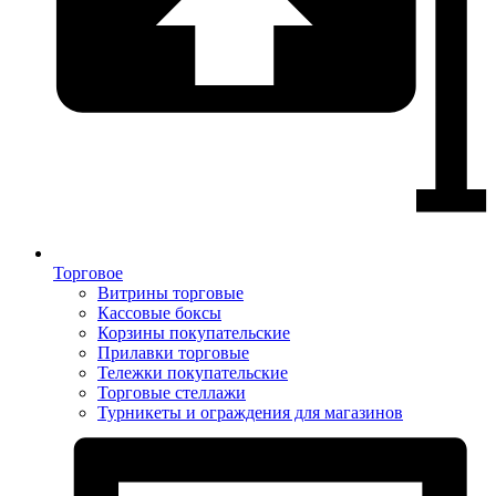
Торговое
Витрины торговые
Кассовые боксы
Корзины покупательские
Прилавки торговые
Тележки покупательские
Торговые стеллажи
Турникеты и ограждения для магазинов