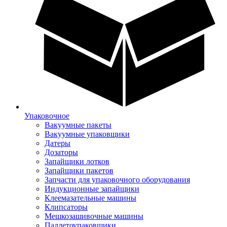
Упаковочное
Вакуумные пакеты
Вакуумные упаковщики
Датеры
Дозаторы
Запайщики лотков
Запайщики пакетов
Запчасти для упаковочного оборудования
Индукционные запайщики
Клеемазательные машины
Клипсаторы
Мешкозашивочные машины
Паллетоупаковщики