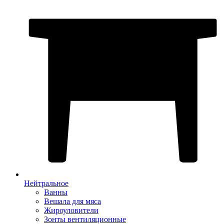
Нейтральное
Ванны
Вешала для мяса
Жироуловители
Зонты вентиляционные