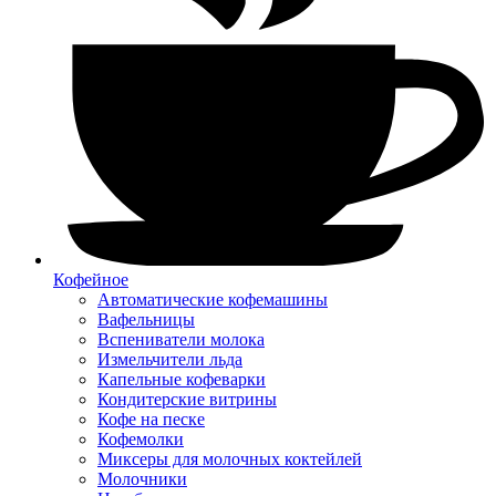
Кофейное
Автоматические кофемашины
Вафельницы
Вспениватели молока
Измельчители льда
Капельные кофеварки
Кондитерские витрины
Кофе на песке
Кофемолки
Миксеры для молочных коктейлей
Молочники