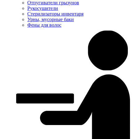
Отпугиватели грызунов
Рукосушители
Стерилизаторы инвентаря
Урны, мусорные баки
Фены для волос