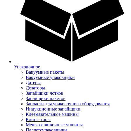
Упаковочное
Вакуумные пакеты
Вакуумные упаковщики
Датеры
Дозаторы
Запайщики лотков
Запайщики пакетов
Запчасти для упаковочного оборудования
Индукционные запайщики
Клеемазательные машины
Клипсаторы
Мешкозашивочные машины
Паллетоупаковщики