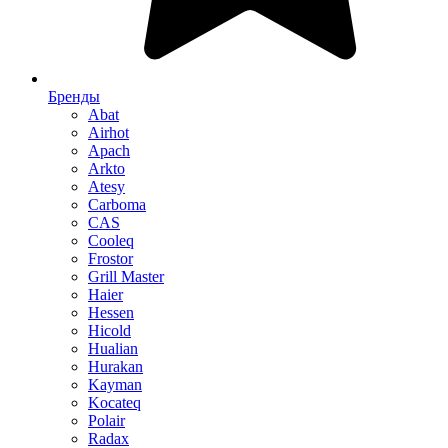
Бренды
Abat
Airhot
Apach
Arkto
Atesy
Carboma
CAS
Cooleq
Frostor
Grill Master
Haier
Hessen
Hicold
Hualian
Hurakan
Kayman
Kocateq
Polair
Radax