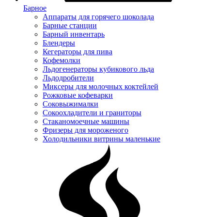
Барное
Аппараты для горячего шоколада
Барные станции
Барный инвентарь
Блендеры
Кегераторы для пива
Кофемолки
Льдогенераторы кубикового льда
Льдодробители
Миксеры для молочных коктейлей
Рожковые кофеварки
Соковыжималки
Сокоохладители и граниторы
Стаканомоечные машины
Фризеры для мороженого
Холодильники витрины маленькие