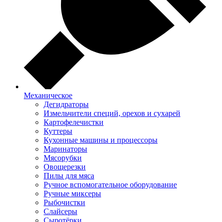
Механическое
Дегидраторы
Измельчители специй, орехов и сухарей
Картофелечистки
Куттеры
Кухонные машины и процессоры
Маринаторы
Мясорубки
Овощерезки
Пилы для мяса
Ручное вспомогательное оборудование
Ручные миксеры
Рыбочистки
Слайсеры
Сыротёрки