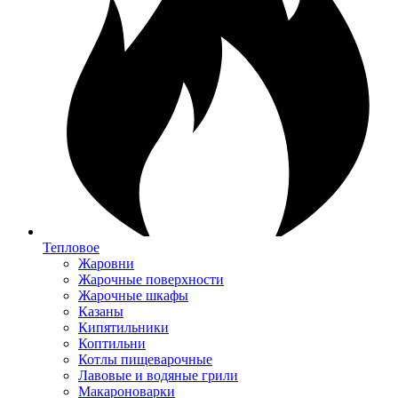
Тепловое
Жаровни
Жарочные поверхности
Жарочные шкафы
Казаны
Кипятильники
Коптильни
Котлы пищеварочные
Лавовые и водяные грили
Макароноварки