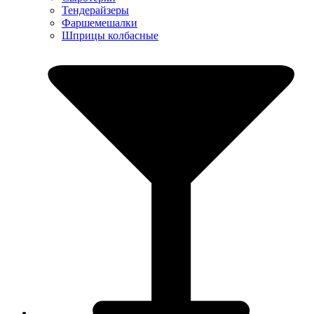
Тендерайзеры
Фаршемешалки
Шприцы колбасные