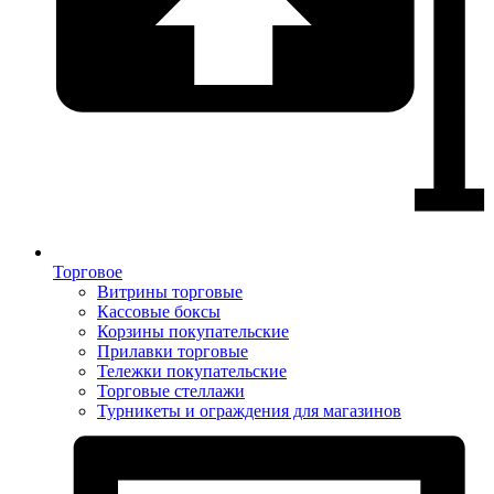
Торговое
Витрины торговые
Кассовые боксы
Корзины покупательские
Прилавки торговые
Тележки покупательские
Торговые стеллажи
Турникеты и ограждения для магазинов