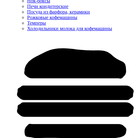
Нок-боксы
Печи кондитерские
Посуда из фарфора, керамики
Рожковые кофемашины
Темперы
Холодильники молока для кофемашины