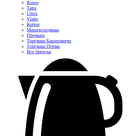
Rosso
Tatra
Unox
Viatto
Кобор
Марихолодмаш
Премьер
Торгмаш Барановичи
Торгмаш Пермь
Все бренды