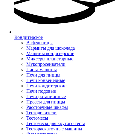
Кондитерское
Вафельницы
Мармиты для шоколада
Машины кондитерские
Миксеры планетарные
Мукопросеиватели
Паста машины
Печи для пиццы
Печи конвейерные
Печи кондитерские
Печи подовые
Печи ротационные
Прессы для пиццы
Расстоечные шкафы
Тестоделители
Тестомесы
Тестомесы для крутого теста
Тестораскаточные машины