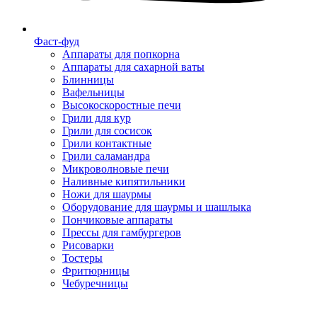
Фаст-фуд
Аппараты для попкорна
Аппараты для сахарной ваты
Блинницы
Вафельницы
Высокоскоростные печи
Грили для кур
Грили для сосисок
Грили контактные
Грили саламандра
Микроволновые печи
Наливные кипятильники
Ножи для шаурмы
Оборудование для шаурмы и шашлыка
Пончиковые аппараты
Прессы для гамбургеров
Рисоварки
Тостеры
Фритюрницы
Чебуречницы