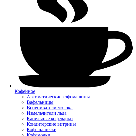
Кофейное
Автоматические кофемашины
Вафельницы
Вспениватели молока
Измельчители льда
Капельные кофеварки
Кондитерские витрины
Кофе на песке
Кофемолки