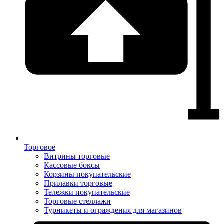
Торговое
Витрины торговые
Кассовые боксы
Корзины покупательские
Прилавки торговые
Тележки покупательские
Торговые стеллажи
Турникеты и ограждения для магазинов