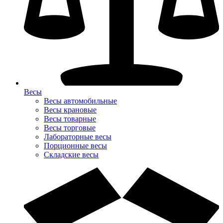
Весы
Весы автомобильные
Весы крановые
Весы товарные
Весы торговые
Лабораторные весы
Порционные весы
Складские весы