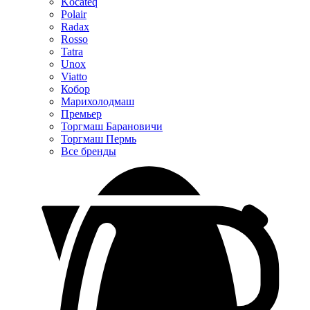
Kocateq
Polair
Radax
Rosso
Tatra
Unox
Viatto
Кобор
Марихолодмаш
Премьер
Торгмаш Барановичи
Торгмаш Пермь
Все бренды