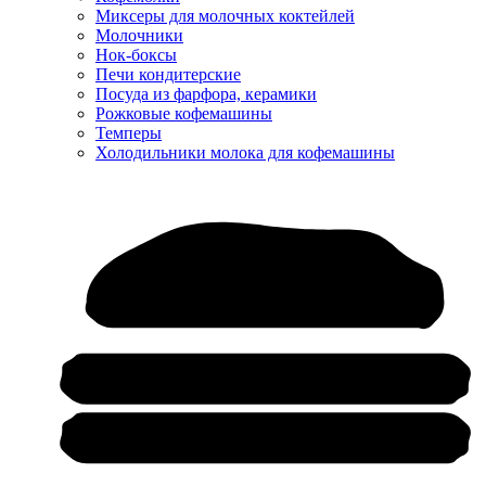
Миксеры для молочных коктейлей
Молочники
Нок-боксы
Печи кондитерские
Посуда из фарфора, керамики
Рожковые кофемашины
Темперы
Холодильники молока для кофемашины