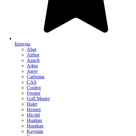
Бренды
Abat
Airhot
Apach
Arkto
Atesy
Carboma
CAS
Cooleq
Frostor
Grill Master
Haier
Hessen
Hicold
Hualian
Hurakan
Kayman