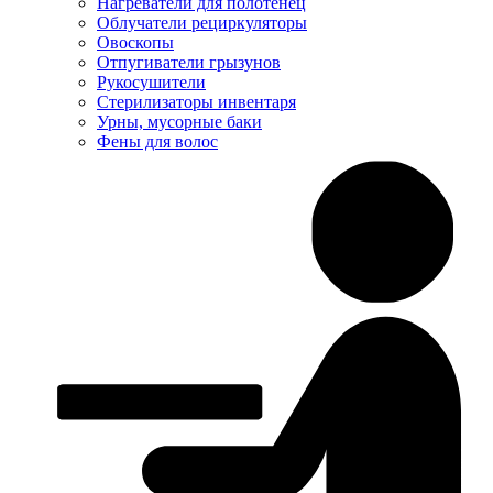
Нагреватели для полотенец
Облучатели рециркуляторы
Овоскопы
Отпугиватели грызунов
Рукосушители
Стерилизаторы инвентаря
Урны, мусорные баки
Фены для волос