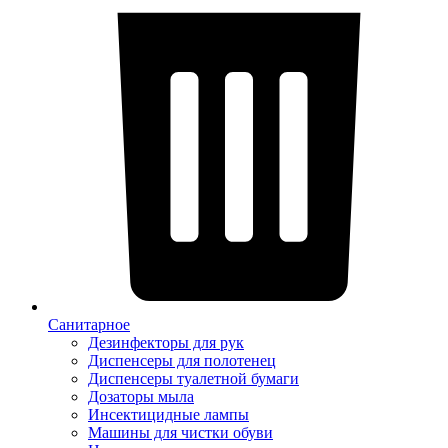
Санитарное
Дезинфекторы для рук
Диспенсеры для полотенец
Диспенсеры туалетной бумаги
Дозаторы мыла
Инсектицидные лампы
Машины для чистки обуви