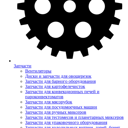
Запчасти
Вентиляторы
Диски и запчасти для овощерезок
Запчасти для барного оборудования
Запчасти для картофелечисток
Запчасти для конвекционных печей и
пароконвектоматов
Запчасти для мясорубок
Запчасти для посудомоечных машин
Запчасти для ручных миксеров
Запчасти для тестомесов и планетарных миксеров
Запчасти для упаковочного оборудования
Запчасти для холодильных витрин, ларей, бонет