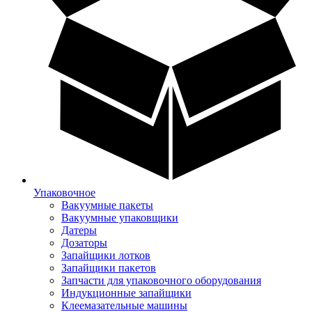
Упаковочное
Вакуумные пакеты
Вакуумные упаковщики
Датеры
Дозаторы
Запайщики лотков
Запайщики пакетов
Запчасти для упаковочного оборудования
Индукционные запайщики
Клеемазательные машины