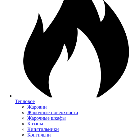
Тепловое
Жаровни
Жарочные поверхности
Жарочные шкафы
Казаны
Кипятильники
Коптильни