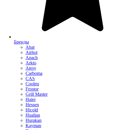
Бренды
Abat
Airhot
Apach
Arkto
Atesy
Carboma
CAS
Cooleq
Frostor
Grill Master
Haier
Hessen
Hicold
Hualian
Hurakan
Kayman