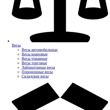
Весы
Весы автомобильные
Весы крановые
Весы товарные
Весы торговые
Лабораторные весы
Порционные весы
Складские весы