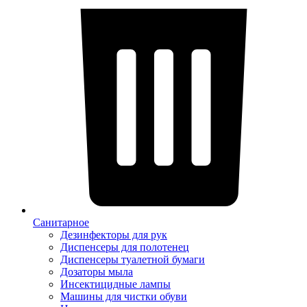
Санитарное
Дезинфекторы для рук
Диспенсеры для полотенец
Диспенсеры туалетной бумаги
Дозаторы мыла
Инсектицидные лампы
Машины для чистки обуви