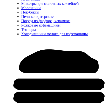
Миксеры для молочных коктейлей
Молочники
Нок-боксы
Печи кондитерские
Посуда из фарфора, керамики
Рожковые кофемашины
Темперы
Холодильники молока для кофемашины