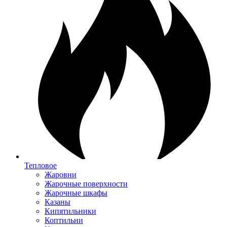
Тепловое
Жаровни
Жарочные поверхности
Жарочные шкафы
Казаны
Кипятильники
Коптильни