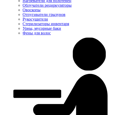
Нагреватели для полотенец
Облучатели рециркуляторы
Овоскопы
Отпугиватели грызунов
Рукосушители
Стерилизаторы инвентаря
Урны, мусорные баки
Фены для волос