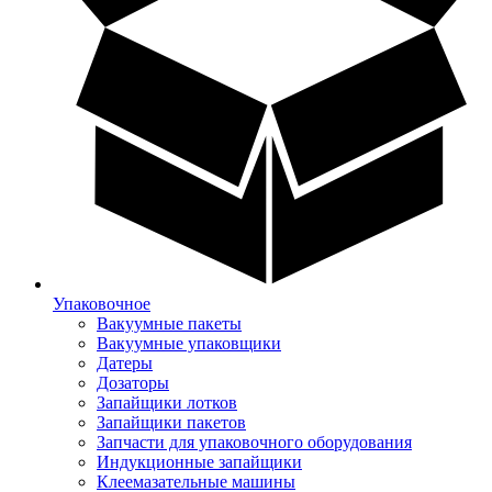
Упаковочное
Вакуумные пакеты
Вакуумные упаковщики
Датеры
Дозаторы
Запайщики лотков
Запайщики пакетов
Запчасти для упаковочного оборудования
Индукционные запайщики
Клеемазательные машины