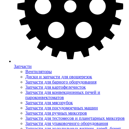
Запчасти
Вентиляторы
Диски и запчасти для овощерезок
Запчасти для барного оборудования
Запчасти для картофелечисток
Запчасти для конвекционных печей и
пароконвектоматов
Запчасти для мясорубок
Запчасти для посудомоечных машин
Запчасти для ручных миксеров
Запчасти для тестомесов и планетарных миксеров
Запчасти для упаковочного оборудования
Запчасти для холодильных витрин, ларей, бонет