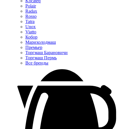
Kocateq
Polair
Radax
Rosso
Tatra
Unox
Viatto
Кобор
Марихолодмаш
Премьер
Торгмаш Барановичи
Торгмаш Пермь
Все бренды