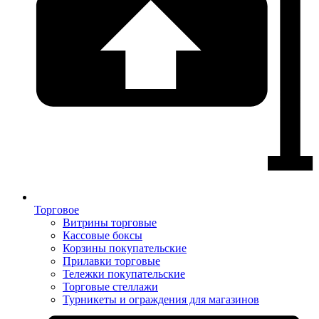
Торговое
Витрины торговые
Кассовые боксы
Корзины покупательские
Прилавки торговые
Тележки покупательские
Торговые стеллажи
Турникеты и ограждения для магазинов