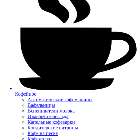
Кофейное
Автоматические кофемашины
Вафельницы
Вспениватели молока
Измельчители льда
Капельные кофеварки
Кондитерские витрины
Кофе на песке
Кофемолки